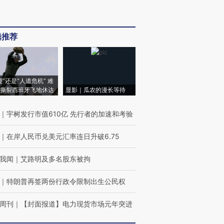
辑推荐
侵”还是“人道危机” 难
撕裂西班牙飞地休达
显影｜瓜农的漫长等待
｜
宇树发行市值610亿 先行者的加速和考验
｜
在岸人民币兑美元汇率连日升破6.75
我闻
｜
艾路明及多名股东被拘
｜
特朗普再签两份行政令限制出生公民权
周刊
｜
【封面报道】电力现货市场元年突进