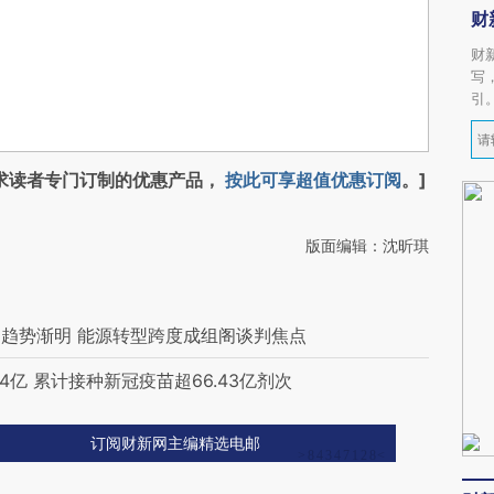
财
财
写
引
求读者专门订制的优惠产品，
按此可享超值优惠订阅
。]
版面编辑：沈昕琪
趋势渐明 能源转型跨度成组阁谈判焦点
亿 累计接种新冠疫苗超66.43亿剂次
订阅财新网主编精选电邮