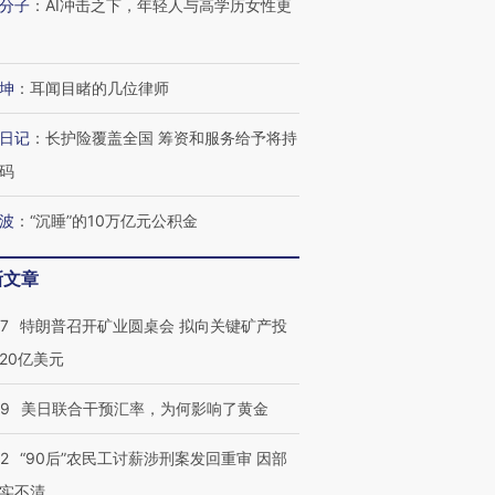
分子
：
AI冲击之下，年轻人与高学历女性更
坤
：
耳闻目睹的几位律师
日记
：
长护险覆盖全国 筹资和服务给予将持
码
波
：
“沉睡”的10万亿元公积金
新文章
57
特朗普召开矿业圆桌会 拟向关键矿产投
20亿美元
09
美日联合干预汇率，为何影响了黄金
32
“90后”农民工讨薪涉刑案发回重审 因部
实不清