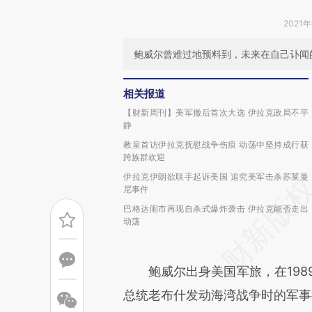
2021年
鲍威尔曾难过地预料到，未来在自己讣闻的
相关报道
【财新周刊】美军撤后首次大选 伊拉克政局不平
静
教皇首访伊拉克抚慰战争伤痕 动荡中坚持成行获
跨族群欢迎
伊拉克伊朗欲联手起诉美国 追究美军击杀苏莱曼
尼事件
巴格达闹市再现自杀式爆炸袭击 伊拉克能否走出
动荡
鲍威尔出身美国军旅，在1989
总统老布什发动海湾战争时的军事