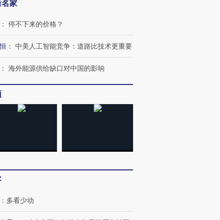
新名家
：
停不下来的价格？
恒
：
中美人工智能竞争：道路比技术更重要
：
海外能源供给缺口对中国的影响
频
客
：
多看少动