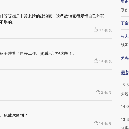
知识
受伤
什等等都是非常老牌的政治家，这些政治家很爱惜自己的羽
不堪的。
丁金
37
·
回复
村夫
续加
孩子睡着了再去工作。然后只记得这段了。
吴晓
14
·
回复
最
15:
2
·
回复
资超
14:
。鲍威尔做到了
13:
14
·
回复
分事