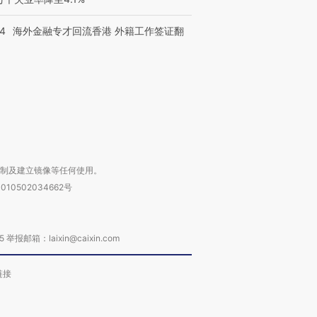
检体内含3种
度Z世代 用街头抗争将教
机”？难民潮撕裂西班牙
秘鲁纳斯
育部长拱下台
飞地休达
13人遇难
14
海外金融专才回流香港 外籍工作签证翻
进第四届链博
【商旅对话】华住集团
技“链”接产
【特别呈现】寻找100种
CFO：不靠规模取胜，华
【特别呈
有意思的生活方式·第三对
住三大增长引擎是什么？
有意思的
复制及建立镜像等任何使用。
010502034662号
箱：laixin@caixin.com
链接