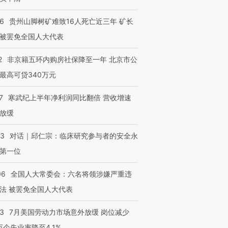
36
贵州山脚树矿难致16人死亡近三年 矿长
被罢免全国人大代表
2
非京籍五环内购房社保降至一年 北京市公
最高可贷340万元
7
寒武纪上半年净利润同比翻倍 营收增速
放缓
53
对话｜邱仁宗：临床研究参与者的安全永
第一位
06
全国人大常委会：六名将领涉嫌严重违
法 被罢免全国人大代表
43
7月美国劳动力市场意外放缓 岗位减少
跨国走私7万
视线｜被称为“蟑螂”的印
视线｜“入侵”还是“人道危
3万个失业率降至4.1%