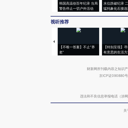
韩国高温创百年纪录 当局
水位跌破纪录 
警告停止一切户外活动
猛犸象化石接连
视听推荐
【不唯一答案】不止“养
【特别呈现】寻
老”
有意思的生活方
财新网所刊载内容之知识产
京ICP证090880号
违法和不良信息举报电话（涉网络暴力有
关