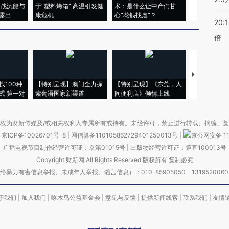
二战沉船与
于“塑料烤箱” 高温引发健
术：是什么让中产们甘
粒摇头丸 尿
露出
康危机
心“花钱找虐”？
毒品
20:
倍
【推广】走
找100种
【特别呈现】澳门全力探
【特别呈现】《东莞，人
会，让数智科
式·第一对
索葡语国家新渠道
间便利店》倾情上线
业
权为财新传媒及/或相关权利人专属所有或持有。未经许可，禁止进行转载、摘编、
京ICP备10026701号-8
|
网信算备110105862729401250013号
|
京公网安备 11
广播电视节目制作经营许可证：京第01015号
|
出版物经营许可证：第直100013号
Copyright 财新网 All Rights Reserved 版权所有 复制必究
害信息举报、未成年人举报、谣言信息）：010-85905050 13195200605 举报邮
于我们
|
加入我们
|
啄木鸟公益基金会
|
意见与反馈
|
提供新闻线索
|
联系我们
|
友情