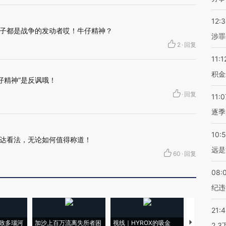
12:
子都是战争的发动者哎！牛仔精神？
涉罪
2
·
回复
11:1
积金
仔精神”是反讽哦！
·
回复
11:0
逐季
10:
达看法，无论如何值得称道！
远是
60
·
回复
08:
纪违
21:
致多瑙河
加沙上百万流离失所者困
视线｜HYROX的吸金
马航飞行员
2.