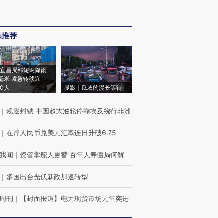
辑推荐
宜昌局部短时降雨
8毫米 紧急转移近
00人
显影｜瓜农的漫长等待
｜
规避封锁 中国超大油轮停靠埃及绕行非洲
｜
在岸人民币兑美元汇率连日升破6.75
我闻
｜
资管掌舵人更替 百年人寿僵局何解
｜
多国出台光伏新政加速转型
周刊
｜
【封面报道】电力现货市场元年突进