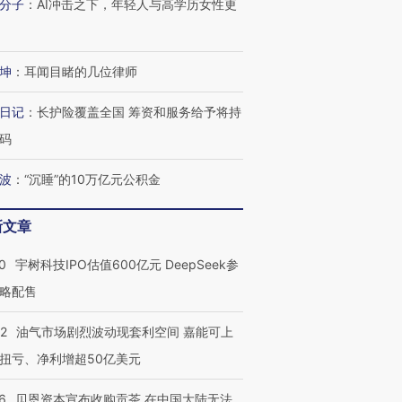
分子
：
AI冲击之下，年轻人与高学历女性更
坤
：
耳闻目睹的几位律师
日记
：
长护险覆盖全国 筹资和服务给予将持
码
波
：
“沉睡”的10万亿元公积金
新文章
0
宇树科技IPO估值600亿元 DeepSeek参
略配售
22
油气市场剧烈波动现套利空间 嘉能可上
扭亏、净利增超50亿美元
6
贝恩资本宣布收购贡茶 在中国大陆无法