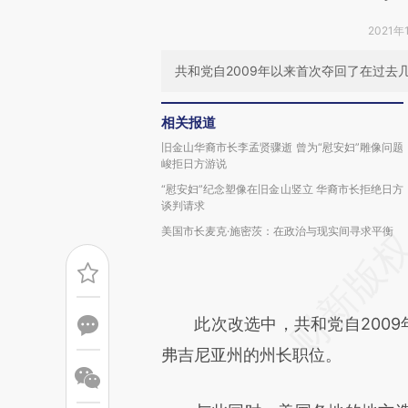
2021年
共和党自2009年以来首次夺回了在过去
相关报道
旧金山华裔市长李孟贤骤逝 曾为“慰安妇”雕像问题
峻拒日方游说
“慰安妇”纪念塑像在旧金山竖立 华裔市长拒绝日方
谈判请求
美国市长麦克·施密茨：在政治与现实间寻求平衡
此次改选中，共和党自2009年
弗吉尼亚州的州长职位。