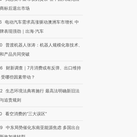
商标后退出市场
6
电动汽车需求高涨驱动澳洲车市增长 中
牌表现强劲｜出海·汽车
00
普渡机器人张涛：机器人规模化靠技术、
和产品共同突破
56
财新调查｜7月消费或有反弹、出口维持
 受哪些因素带动？
42
生态环境法典将施行 最高法明确新旧法
与追责规则
OX的吸金
马航飞行员跨国走私7万
视线｜被称为“蟑螂”的印
0
看空消费的“三大误区”
让中产们甘
粒摇头丸 尿检体内含3种
度Z世代 用街头抗争将教
秘鲁纳斯
”？
毒品
育部长拱下台
13人遇难
59
中东局势催化东南亚能源焦虑 多国出台
新政加速转型