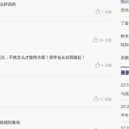
知识
么好说的
受伤
7
·
回复
丁金
村夫
36
·
回复
续加
观点，不然怎么才能伟大呢！得学会从自我做起！
吴晓
3
·
回复
最
22:1
与战
13
·
回复
20:
半年
就感到激动
17:2