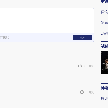
财
伍戈
罗志
易峘
新网观点
发布
视
60
·
回复
博
9
·
回复
唐涯