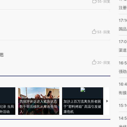
55
·
回复
注册
17:1
国品
53
·
回复
17:
渠道
思
20
·
回复
16:
强劲
16:
衔接
西班牙休达进入紧急状态
加沙上百万流离失所者困
视线｜HYR
15:1
纪录 当局
数千非法移民从摩洛哥闯
于“塑料烤箱” 高温引发健
术：是什么
外活动
入
康危机
心“花钱找虐
14:
光伏