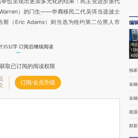
举也呈现出更加多元化的结果：民主党进步派代
h Warren）的门生——华裔移民二代吴弭当选波士
（Eric Adams）则当选为纽约第二位黑人市
编
湖北
3532字 订阅后继续阅读
12
40
获取已订阅的阅读权限
独家
员
订阅/会员升级
金融
文
金融
能源
财新