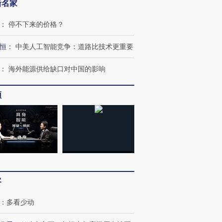
新名家
：
停不下来的价格？
恒
：
中美人工智能竞争：道路比技术更重要
：
海外能源供给缺口对中国的影响
频
客
：
多看少动