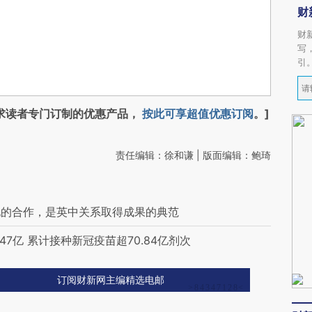
财
财
写
引
求读者专门订制的优惠产品，
按此可享超值优惠订阅
。]
责任编辑：徐和谦 | 版面编辑：鲍琦
化的合作，是英中关系取得成果的典范
7亿 累计接种新冠疫苗超70.84亿剂次
订阅财新网主编精选电邮