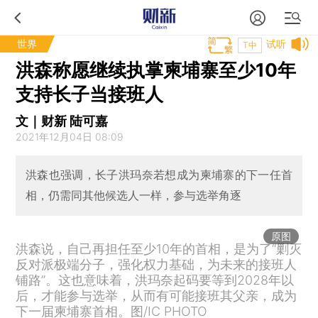
世界
试听
T中
洪森称愿继续执掌柬埔寨至少10年
支持长子当接班人
文｜财新 陆可嘉
2021年12月04日 08:09
洪森也强调，长子洪玛奈若想成为柬埔寨的下一任首
相，仍需同其他候选人一样，参与选举角逐
原图
洪森说，自己再担任至少10年的首相，是为了“剿灭
反对派极端分子，强化权力基础，为未来的接班人
铺路”。这也意味着，洪玛奈起码要等到2028年以
后，才能参与选举，从而有可能接班其父亲，成为
下一届柬埔寨首相。图/IC PHOTO