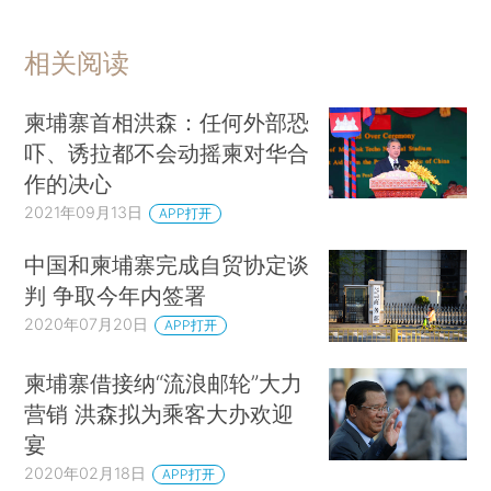
相关阅读
柬埔寨首相洪森：任何外部恐
吓、诱拉都不会动摇柬对华合
作的决心
2021年09月13日
APP打开
中国和柬埔寨完成自贸协定谈
判 争取今年内签署
2020年07月20日
APP打开
柬埔寨借接纳“流浪邮轮”大力
营销 洪森拟为乘客大办欢迎
宴
2020年02月18日
APP打开