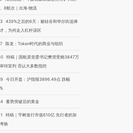
、8航次｜出海·物流
53
439%之后的6天：被硅谷和华尔街追捧
才，为何走入杠杆误区
07
陈龙：Token时代的商业与组织
50
特稿｜国航原党委书记樊澄受贿3847万
审待宣判 否认大多数指控
29
今日开盘：沪指报3896.49点 跌幅
0%
OX的吸金
马航飞行员跨国走私7万
视线｜被称为“蟑螂”的印
让中产们甘
粒摇头丸 尿检体内含3种
度Z世代 用街头抗争将教
秘鲁纳斯
”？
毒品
育部长拱下台
13人遇难
24
蓄势突破后的黄金
51
特稿｜宇树发行市值610亿 先行者的加
考验