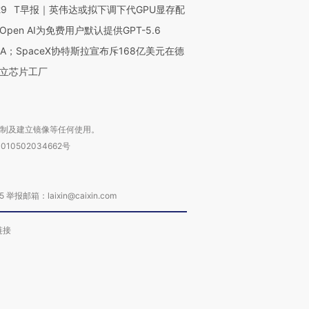
进第四届链博
【商旅对话】华住集团
29
T早报｜英伟达或拟下调下代GPU显存配
技“链”接产
【特别呈现】寻找100种
CFO：不靠规模取胜，华
【特别呈
有意思的生活方式·第三对
住三大增长引擎是什么？
有意思的
Open AI为免费用户默认提供GPT-5.6
NA；SpaceX协特斯拉宣布斥168亿美元在德
立芯片工厂
复制及建立镜像等任何使用。
010502034662号
箱：laixin@caixin.com
链接