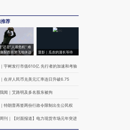
辑推荐
侵”还是“人道危机” 难
撕裂西班牙飞地休达
显影｜瓜农的漫长等待
｜
宇树发行市值610亿 先行者的加速和考验
｜
在岸人民币兑美元汇率连日升破6.75
我闻
｜
艾路明及多名股东被拘
｜
特朗普再签两份行政令限制出生公民权
周刊
｜
【封面报道】电力现货市场元年突进