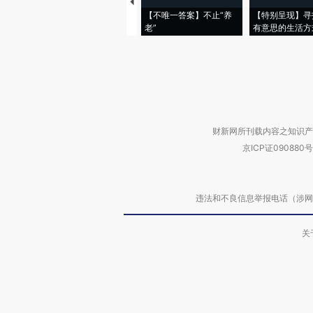
【不唯一答案】不止“养
【特别呈现】寻
老”
有意思的生活方
财新网所刊载内容之知识产
京ICP证090880号
违法和不良信息举报电话（涉网络暴力有
关