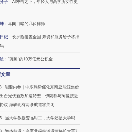
分子
：
AI冲击之下，年轻人与高学历女性更
坤
：
耳闻目睹的几位律师
日记
：
长护险覆盖全国 筹资和服务给予将持
码
波
：
“沉睡”的10万亿元公积金
新文章
3
能源内参｜中东局势催化东南亚能源焦虑
出台光伏新政加速转型；伊朗称与阿曼接近
协议 海峡现有两条航道将关闭
6
当大学教授变临时工，大学还是大学吗
8
海杰航运：今夏北极航道运营将扩大至7