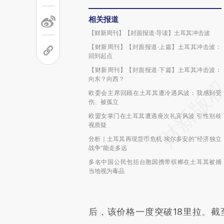
相关报道
【财新周刊】【封面报道·导读】土耳其冲击波
【财新周刊】【封面报道·上篇】土耳其冲击波：
回到起点
【财新周刊】【封面报道·下篇】土耳其冲击波：
向东？向西？
欧委会主席回顾在土耳其遭冷遇风波：我感到受
伤、被孤立
欧盟女掌门在土耳其遭遇座次礼宾风波 引性别歧
视质疑
分析｜土耳其再现货币危机 埃尔多安的“经济独立
战争”能走多远
多名中国公民包括台胞因携带槟榔在土耳其被捕
当地视为毒品
后，该价格一度突破18里拉。截至