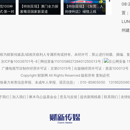
【推广】走
08:
找100种
【特别呈现】澳门全力探
【特别呈现】《东莞，人
会，让数智科
式·第一对
索葡语国家新渠道
间便利店》倾情上线
业
置；
LU
州建
权为财新传媒及/或相关权利人专属所有或持有。未经许可，禁止进行转载、摘编、
京ICP备10026701号-8
|
网信算备110105862729401250013号
|
京公网安备 11
广播电视节目制作经营许可证：京第01015号
|
出版物经营许可证：第直100013号
Copyright 财新网 All Rights Reserved 版权所有 复制必究
害信息举报、未成年人举报、谣言信息）：010-85905050 13195200605 举报邮
于我们
|
加入我们
|
啄木鸟公益基金会
|
意见与反馈
|
提供新闻线索
|
联系我们
|
友情