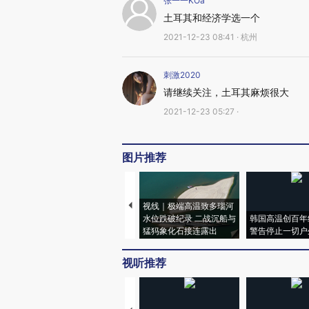
张一一KOa
土耳其和经济学选一个
2021-12-23 08:41 · 杭州
刺激2020
请继续关注，土耳其麻烦很大
2021-12-23 05:27 ·
图片推荐
视线｜极端高温致多瑙河
水位跌破纪录 二战沉船与
韩国高温创百年
猛犸象化石接连露出
警告停止一切户
视听推荐