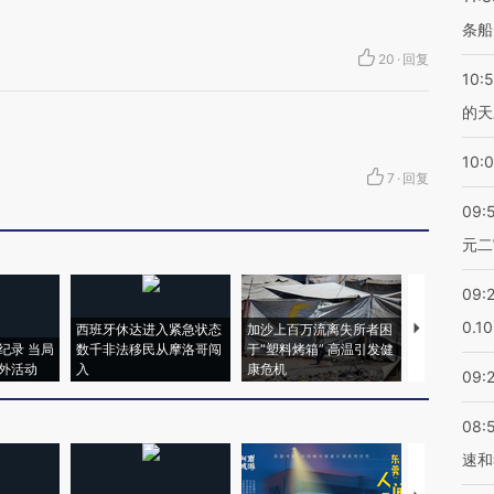
条船
20
·
回复
10:
的天
10:
7
·
回复
09:
元二
09:
0.1
西班牙休达进入紧急状态
加沙上百万流离失所者困
视线｜HYR
纪录 当局
数千非法移民从摩洛哥闯
于“塑料烤箱” 高温引发健
术：是什么
外活动
入
康危机
心“花钱找虐
09:
08:
速和