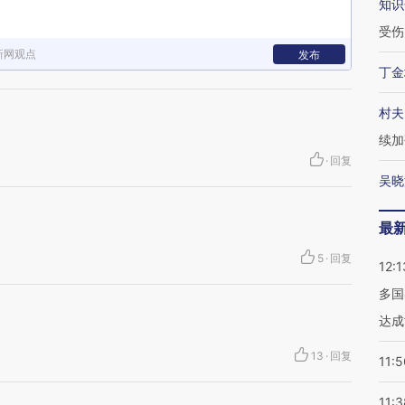
知识
受伤
新网观点
发布
丁金
村夫
续加
·
回复
吴晓
最
5
·
回复
12:1
多国
达成
13
·
回复
11:5
11:3