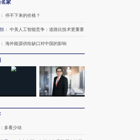
新名家
：
停不下来的价格？
恒
：
中美人工智能竞争：道路比技术更重要
：
海外能源供给缺口对中国的影响
频
客
：
多看少动