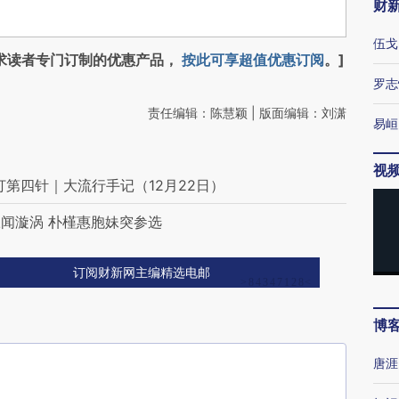
财
伍戈
求读者专门订制的优惠产品，
按此可享超值优惠订阅
。]
罗志
责任编辑：陈慧颖 | 版面编辑：刘潇
易峘
视
打第四针｜大流行手记（12月22日）
闻漩涡 朴槿惠胞妹突参选
订阅财新网主编精选电邮
博
唐涯