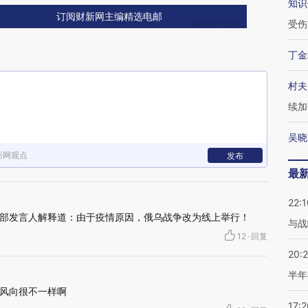
知识
订阅财新网主编精选电邮
受伤
丁金
村夫
续加
吴晓
新网观点
发布
最
22:1
部发言人解释道：由于疫情原因，俄乌战争改为线上举行！
与战
12
·
回复
20:
半年
风向很不一样啊
17:2