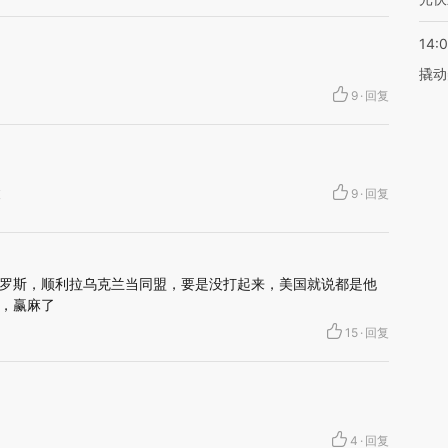
14:
撬动
9
·
回复
坡
9
·
回复
罗斯，顺利拉乌克兰当同盟，要是没打起来，美国就说都是他
，赢麻了
15
·
回复
4
·
回复