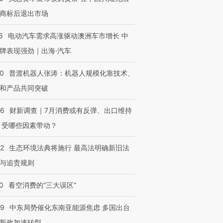
商标后退出市场
6
电动汽车需求高涨驱动澳洲车市增长 中
牌表现强劲｜出海·汽车
00
普渡机器人张涛：机器人规模化靠技术、
和产品共同突破
56
财新调查｜7月消费或有反弹、出口维持
 受哪些因素带动？
42
生态环境法典将施行 最高法明确新旧法
与追责规则
0
看空消费的“三大误区”
59
中东局势催化东南亚能源焦虑 多国出台
新政加速转型