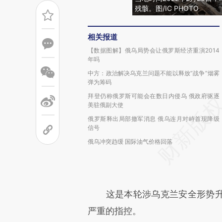
残骸。图/IC PHOTO
相关报道
【数据图解】俄乌局势会让俄罗斯经济重演2014
年吗
中方：政治解决乌克兰问题不能以释放“战争”烟雾
弹为筹码
拜登仍称俄罗斯可能会在数日内侵乌 俄政府驱逐
美驻俄副大使
俄罗斯释出局部撤军消息 俄乌连月对峙首现降级
信号
俄乌冲突趋缓 国际油气价格回落
这是本轮涉乌克兰安全形势升
严重的指控。