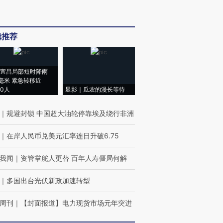
辑推荐
宜昌局部短时降雨
8毫米 紧急转移近
00人
显影｜瓜农的漫长等待
｜
规避封锁 中国超大油轮停靠埃及绕行非洲
｜
在岸人民币兑美元汇率连日升破6.75
我闻
｜
资管掌舵人更替 百年人寿僵局何解
｜
多国出台光伏新政加速转型
周刊
｜
【封面报道】电力现货市场元年突进