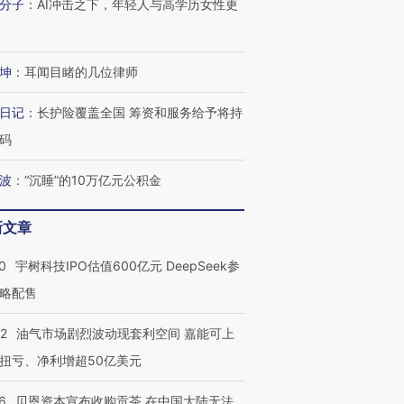
分子
：
AI冲击之下，年轻人与高学历女性更
坤
：
耳闻目睹的几位律师
日记
：
长护险覆盖全国 筹资和服务给予将持
码
波
：
“沉睡”的10万亿元公积金
新文章
0
宇树科技IPO估值600亿元 DeepSeek参
略配售
22
油气市场剧烈波动现套利空间 嘉能可上
扭亏、净利增超50亿美元
6
贝恩资本宣布收购贡茶 在中国大陆无法