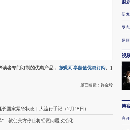
财
伍戈
罗志
易峘
视
求读者专门订制的优惠产品，
按此可享超值优惠订阅
。]
版面编辑：许金玲
博
延长国家紧急状态｜大流行手记（2月18日）
唐涯
单”：敦促美方停止将经贸问题政治化