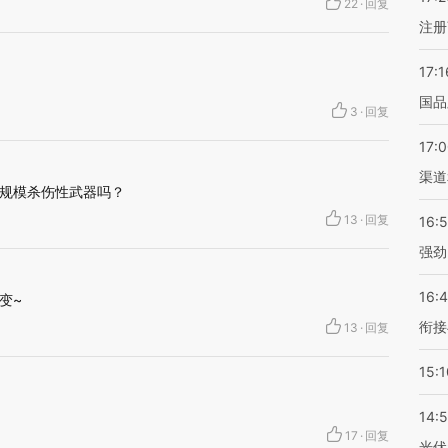
22
·
回复
注册
17:1
国品
3
·
回复
17:
渠道
规模杀伤性武器吗？
13
·
回复
16:
强劲
16:
变~
衔接
13
·
回复
15:1
14:
17
·
回复
光伏