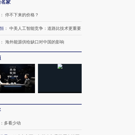
新名家
：
停不下来的价格？
恒
：
中美人工智能竞争：道路比技术更重要
：
海外能源供给缺口对中国的影响
频
客
：
多看少动