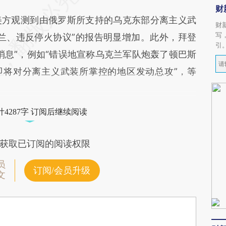
财
方观测到由俄罗斯所支持的乌克东部分离主义武
财
写
兰、违反停火协议”的报告明显增加。此外，拜登
引
消息”，例如“错误地宣称乌克兰军队炮轰了顿巴斯
即将对分离主义武装所掌控的地区发动总攻”，等
4287字 订阅后继续阅读
获取已订阅的阅读权限
员
订阅/会员升级
文