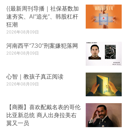
{{最新周刊导播｜社保基数加
速夯实、AI“追光”、韩股杠杆
狂潮
2026年08月09日
河南西平“7.30”刑案嫌犯落网
2026年08月09日
心智｜教孩子真正阅读
2026年08月09日
【商圈】喜欢配戴名表的哥伦
比亚新总统 商人出身拉美右
翼又一员