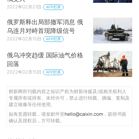
2022年02月21日
APP打开
俄罗斯释出局部撤军消息 俄
乌连月对峙首现降级信号
2022年02月15日
APP打开
俄乌冲突趋缓 国际油气价格
回落
2022年02月15日
APP打开
财新网所刊载内容之知识产权为财新传媒及/或相关权利人
专属所有或持有。未经许可，禁止进行转载、摘编、复制及
建立镜像等任何使用。
如有意愿转载，请发邮件至
hello@caixin.com
，获得书面
确认及授权后，方可转载。