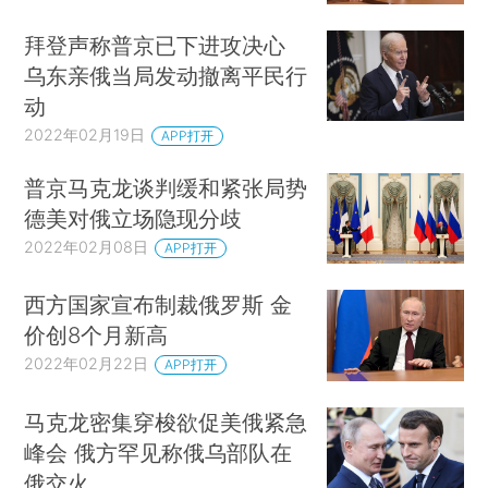
拜登声称普京已下进攻决心
乌东亲俄当局发动撤离平民行
动
2022年02月19日
APP打开
普京马克龙谈判缓和紧张局势
德美对俄立场隐现分歧
2022年02月08日
APP打开
西方国家宣布制裁俄罗斯 金
价创8个月新高
2022年02月22日
APP打开
马克龙密集穿梭欲促美俄紧急
峰会 俄方罕见称俄乌部队在
俄交火