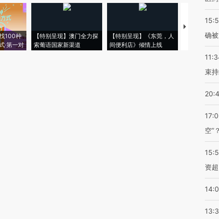
15:5
【推广】走
确被
找100种
【特别呈现】澳门全力探
【特别呈现】《东莞，人
会，让数智科
式·第一对
索葡语国家新渠道
间便利店》倾情上线
业
11:3
束持
20:
17:
空”
15:
资超
14:
13: