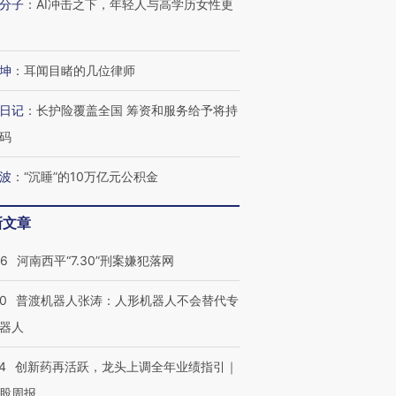
分子
：
AI冲击之下，年轻人与高学历女性更
坤
：
耳闻目睹的几位律师
日记
：
长护险覆盖全国 筹资和服务给予将持
码
波
：
“沉睡”的10万亿元公积金
新文章
26
河南西平“7.30”刑案嫌犯落网
00
普渡机器人张涛：人形机器人不会替代专
”还是“人道危
湖北宜昌局部短时降雨
哈尔滨遭遇短时极端强降
撕裂西班牙
器人
128毫米 紧急转移近
雨 3小时累计雨量超80毫
秘鲁纳斯
4000人
米
13人遇难
4
创新药再活跃，龙头上调全年业绩指引｜
股周报