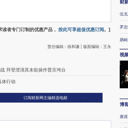
财
伍戈
罗志
求读者专门订制的优惠产品，
按此可享超值优惠订阅
。]
易峘
责任编辑：徐和谦 | 版面编辑：王永
视
战 拜登澄清其未欲操作普京垮台
具体行动
订阅财新网主编精选电邮
博
唐涯