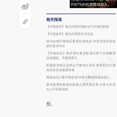
约67%的投票赞成加入。
相关报道
【中国改革】俄乌冲突对国际油气市场的影响
【中国改革】俄乌冲突经济冲击波
俄乌在顿巴斯地区逐村拉锯苦战 拜登澄清其未欲
操作普京垮台
【市场动态】俄罗斯向更多欧洲天然气买家断供
涉及德国、丹麦和荷兰
欧盟就涉俄石油禁运方案作出妥协 匈牙利力主豁
免管道石油愿望得遂
俄原油出口量不降反增 印度大幅增加俄油进口
基辛格警告欧洲全面孤立俄罗斯后果 吁美方在涉
台上不应耍花招
投。