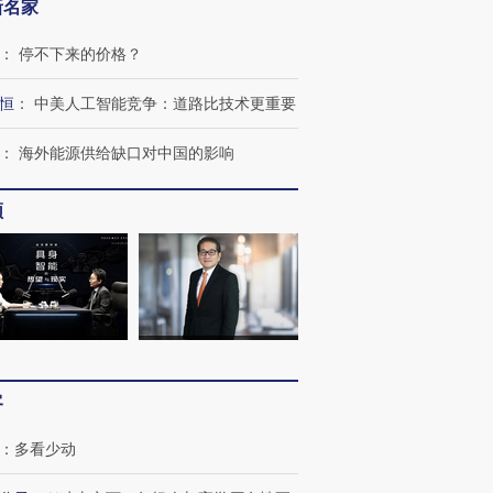
新名家
：
停不下来的价格？
恒
：
中美人工智能竞争：道路比技术更重要
：
海外能源供给缺口对中国的影响
频
客
：
多看少动