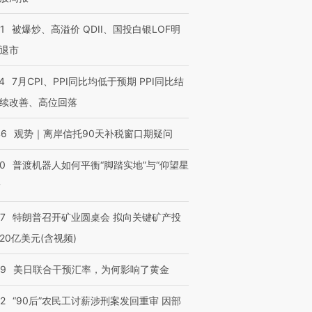
1
被爆炒、高溢价 QDII、国投白银LOF明
进第四届链博
【商旅对话】华住集团
退市
技“链”接产
【特别呈现】寻找100种
CFO：不靠规模取胜，华
【特别呈
有意思的生活方式·第三对
住三大增长引擎是什么？
有意思的
4
7月CPI、PPI同比均低于预期 PPI同比结
续改善、高位回落
46
观势｜离岸信托90天补税窗口期疑问
00
普渡机器人如何平衡“脚踏实地”与“仰望星
？
57
特朗普召开矿业圆桌会 拟向关键矿产投
20亿美元(含视频)
09
美日联合干预汇率，为何影响了黄金
32
“90后”农民工讨薪涉刑案发回重审 因部