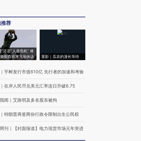
辑推荐
侵”还是“人道危机” 难
撕裂西班牙飞地休达
显影｜瓜农的漫长等待
｜
宇树发行市值610亿 先行者的加速和考验
｜
在岸人民币兑美元汇率连日升破6.75
我闻
｜
艾路明及多名股东被拘
｜
特朗普再签两份行政令限制出生公民权
周刊
｜
【封面报道】电力现货市场元年突进