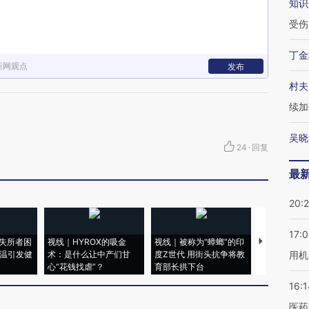
知识
受伤
丁金
新网观点
发布
村夫
续加
吴晓
24
·
回复
最
20:
17:
失所者困
视线｜HYROX的吸金
视线｜被称为“蟑螂”的印
视线｜“入侵
高温引发健
术：是什么让中产们甘
度Z世代 用街头抗争将教
机”？难民潮
用机
心“花钱找虐”？
育部长拱下台
飞地休达
16:1
医药