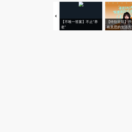
【不唯一答案】不止“养
【特别呈现】寻
老”
有意思的生活方