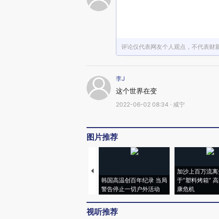
评论仅代表网友个人观点，不代表财
李J
这个世界在变
2022-06-02 08:34 · 咸宁
图片推荐
加沙上百万流离
韩国高温创百年纪录 当局
于“塑料烤箱” 
警告停止一切户外活动
康危机
视听推荐