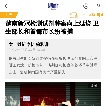
世界
试听
T中
越南新冠检测试剂弊案向上延烧 卫
生部长和首都市长纷被捕
文｜财新 李忆 徐和谦
2022年06月08日 10:35
越南卫生部长阮青龙被指在核酸检测试剂盒的上市注
册证发放、价格谈判、谈判价格检查等各环节中涉嫌
违法，造成越南国有资产严重损失
原图