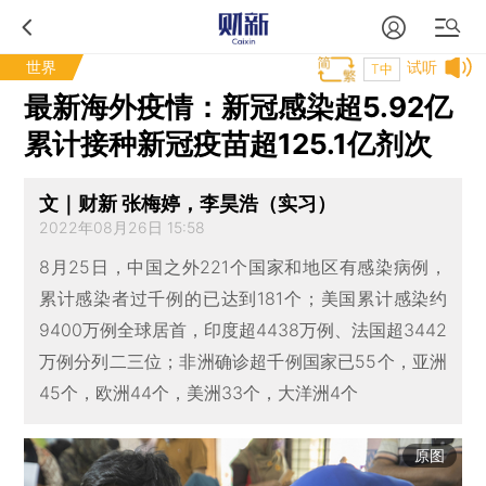
世界
试听
T中
最新海外疫情：新冠感染超5.92亿
累计接种新冠疫苗超125.1亿剂次
文｜财新 张梅婷，李昊浩（实习）
2022年08月26日 15:58
8月25日，中国之外221个国家和地区有感染病例，
累计感染者过千例的已达到181个；美国累计感染约
9400万例全球居首，印度超4438万例、法国超3442
万例分列二三位；非洲确诊超千例国家已55个，亚洲
45个，欧洲44个，美洲33个，大洋洲4个
原图