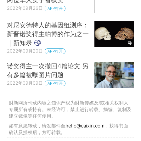
2022年09月26日
APP打开
对尼安德特人的基因组测序：
新晋诺奖得主帕博的作为之一
｜新知录
2022年09月20日
APP打开
诺奖得主一次撤回4篇论文 另
有多篇被曝图片问题
2022年09月09日
APP打开
财新网所刊载内容之知识产权为财新传媒及/或相关权利人
专属所有或持有。未经许可，禁止进行转载、摘编、复制及
建立镜像等任何使用。
如有意愿转载，请发邮件至
hello@caixin.com
，获得书面
确认及授权后，方可转载。