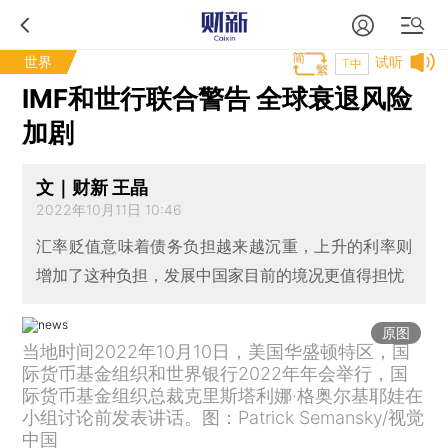
世界
试听
T中
IMF和世行联合警告 全球衰退风险
加剧
文｜财新 王晶
2022年10月11日 10:46
汇率贬值意味着债务负担越来越沉重，上升的利率则
增加了这种负担，发展中国家目前的境况更值得担忧
原图
当地时间2022年10月10日，美国华盛顿特区，国
际货币基金组织和世界银行2022年年会举行，国
际货币基金组织总裁克里斯塔利娜·格奥尔基耶娃在
小组讨论前发表讲话。图：Patrick Semansky/视觉
中国