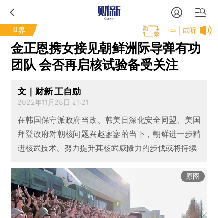
世界
试听
T中
金正恩携女接见朝鲜洲际导弹有功
团队 会否再启核试验备受关注
文｜财新 王自励
2022年11月28日 21:21
在韩国保守派政府当政、韩美日深化安全同盟、美国
拜登政府对朝核问题兴趣寥寥的当下，朝鲜进一步精
进核武技术、努力提升其核武威慑力的步伐或将持续
原图