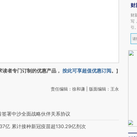
财
财
写
引
求读者专门订制的优惠产品，
按此可享超值优惠订阅
。]
责任编辑：徐和谦 | 版面编辑：王永
首签署中沙全面战略伙伴关系协议
7亿 累计接种新冠疫苗超130.29亿剂次