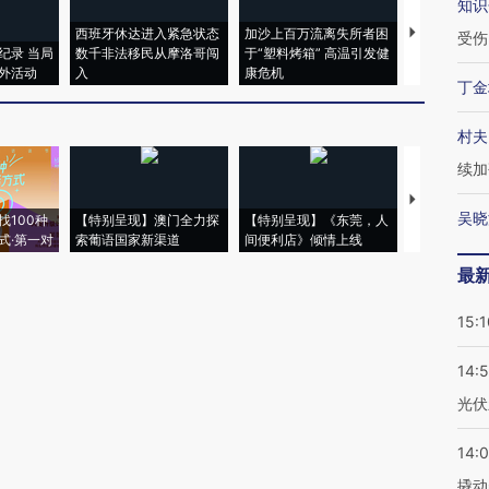
知识
西班牙休达进入紧急状态
加沙上百万流离失所者困
马航飞行员
受伤
纪录 当局
数千非法移民从摩洛哥闯
于“塑料烤箱” 高温引发健
粒摇头丸 尿
外活动
入
康危机
毒品
丁金
村夫
续加
【推广】走
吴晓
找100种
【特别呈现】澳门全力探
【特别呈现】《东莞，人
会，让数智科
式·第一对
索葡语国家新渠道
间便利店》倾情上线
业
最
15:1
14:
光伏
14:
撬动