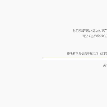
财新网所刊载内容之知识产
京ICP证090880号
违法和不良信息举报电话（涉网络暴力有
关