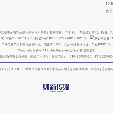
10:
趋势
权为财新传媒及/或相关权利人专属所有或持有。未经许可，禁止进行转载、摘编、
京ICP备10026701号-8
|
网信算备110105862729401250013号
|
京公网安备 11
广播电视节目制作经营许可证：京第01015号
|
出版物经营许可证：第直100013号
Copyright 财新网 All Rights Reserved 版权所有 复制必究
害信息举报、未成年人举报、谣言信息）：010-85905050 13195200605 举报邮
于我们
|
加入我们
|
啄木鸟公益基金会
|
意见与反馈
|
提供新闻线索
|
联系我们
|
友情