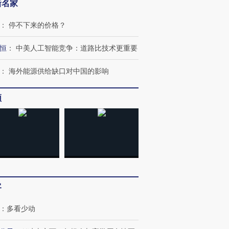
新名家
：
停不下来的价格？
恒
：
中美人工智能竞争：道路比技术更重要
：
海外能源供给缺口对中国的影响
频
客
：
多看少动