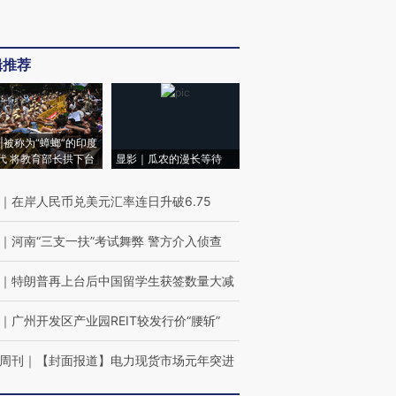
辑推荐
|被称为“蟑螂”的印度
代 将教育部长拱下台
显影｜瓜农的漫长等待
｜
在岸人民币兑美元汇率连日升破6.75
｜
河南“三支一扶”考试舞弊 警方介入侦查
｜
特朗普再上台后中国留学生获签数量大减
｜
广州开发区产业园REIT较发行价“腰斩”
周刊
｜
【封面报道】电力现货市场元年突进