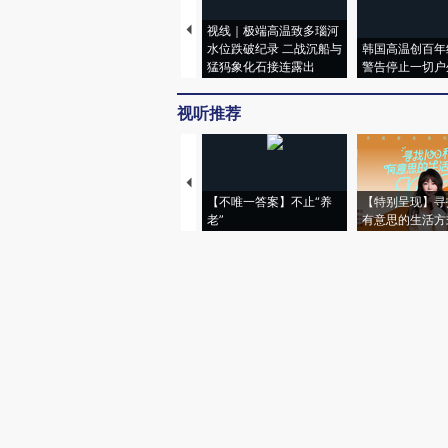
视线｜极端高温致多瑙河
水位跌破纪录 二战沉船与
韩国高温创百年
猛犸象化石接连露出
警告停止一切户
视听推荐
【不唯一答案】不止“养
【特别呈现】寻
老”
有意思的生活方