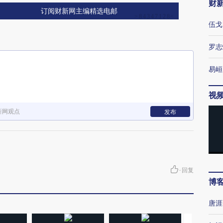
财
订阅财新网主编精选电邮
伍戈
罗志
易峘
视
新网观点
发布
·
回复
博
唐涯