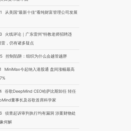
1
从美国“最新十佳”看纯财富管理公司发展
3
火线评论｜广东雷州“特教老师招聘违
很雷，仍有诸多疑点
05
控制陷阱：组织为什么会越管越胖
1
MiniMax今起纳入港股通 盘间涨幅最高
77%
4
谷歌DeepMind CEO哈萨比斯卸任 转任
epMind董事长及谷歌首席科学家
6
侦查起诉审判执行均有漏洞 涉案财物处
象何解