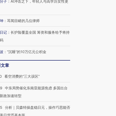
分子
：
AI冲击之下，年轻人与高学历女性更
跨国走私7万
视线｜HYROX的吸金
视线｜被
检体内含3种
术：是什么让中产们甘
泽连斯基密集出访美英 索
度Z世代
心“花钱找虐”？
要防空导弹“救急”
育部长拱
坤
：
耳闻目睹的几位律师
日记
：
长护险覆盖全国 筹资和服务给予将持
码
进第四届链博
【商旅对话】华住集团
波
：
“沉睡”的10万亿元公积金
技“链”接产
【特别呈现】寻找100种
CFO：不靠规模取胜，华
【特别呈
有意思的生活方式·第三对
住三大增长引擎是什么？
有意思的
新文章
0
看空消费的“三大误区”
59
中东局势催化东南亚能源焦虑 多国出台
新政加速转型
05
分析｜贝森特操盘稳日元，操作巧思能否
美日货币基本面