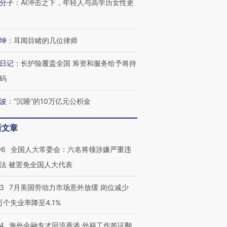
分子
：
AI冲击之下，年轻人与高学历女性更
坤
：
耳闻目睹的几位律师
日记
：
长护险覆盖全国 筹资和服务给予将持
码
波
：
“沉睡”的10万亿元公积金
新文章
06
全国人大常委会：六名将领涉嫌严重违
法 被罢免全国人大代表
43
7月美国劳动力市场意外放缓 岗位减少
3万个失业率降至4.1%
14
海外金融专才回流香港 外籍工作签证翻