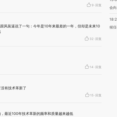
9
·
回复
会向
18:
兴跟风装逼说了一句：今年是10年来最差的一年，但却是未来10
候任
谶
32
·
回复
14
·
回复
有没有技术革新了
15
·
回复
，最近100年技术革新的频率和质量越来越低