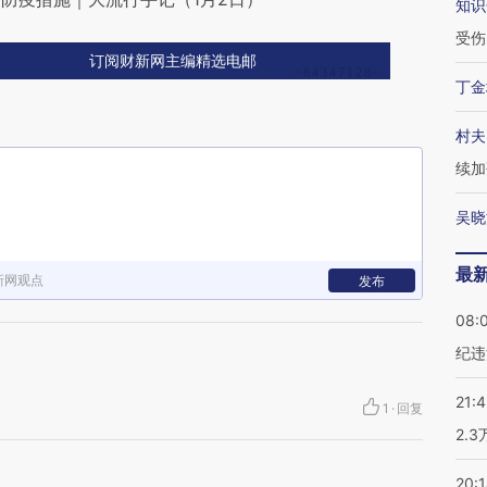
知识
受伤
订阅财新网主编精选电邮
丁金
村夫
续加
吴晓
最
新网观点
发布
08:
纪违
21:
1
·
回复
2.
20: