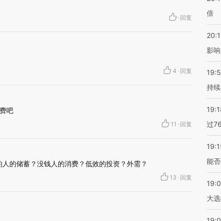
倍
·
回复
20:1
影响
。
4
·
回复
19:5
持续
19:1
费吧
过7
11
·
回复
19:1
能否
钱的人的储蓄？没钱人的消费？低效的投资？外需？
13
·
回复
19:
大选
19:0