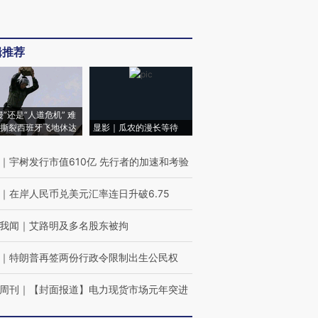
辑推荐
侵”还是“人道危机” 难
撕裂西班牙飞地休达
显影｜瓜农的漫长等待
｜
宇树发行市值610亿 先行者的加速和考验
｜
在岸人民币兑美元汇率连日升破6.75
我闻
｜
艾路明及多名股东被拘
｜
特朗普再签两份行政令限制出生公民权
周刊
｜
【封面报道】电力现货市场元年突进