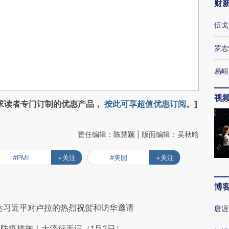
财
伍戈
罗志
易峘
视
求读者专门订制的优惠产品，
按此可享超值优惠订阅
。]
责任编辑：陈慧颖 | 版面编辑：吴秋晗
#PMI
+关注
#美国
+关注
博
达习近平对卢拉的热烈祝贺和访华邀请
唐涯
防疫措施｜大流行手记（1月2日）