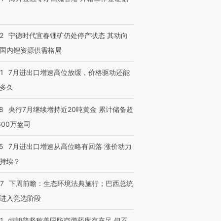
2
宁德时代宜春锂矿仍处停产状态 其动向
国内锂资源供需格局
1
7月进出口增速高位放缓，价格驱动还能
多久
8
央行7月继续增持近20吨黄金 累计储备超
600万盎司
5
7月进出口增速从高位略有回落 涨价动力
持续？
07
下周前瞻：生态环境法典施行；巴西总统
进入竞选阶段
1
特朗普坚称美国防空弹药库存充足 但不