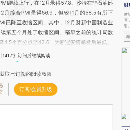
MI继续上行，在12月录得57.8。沙特在非石油部
财
综合PMI录得56.9，但较11月的58.5有所下
财
写
MI已降至收缩区间。其中，12月财新中国制造业
引
连续第五个月处于收缩区间。稍早之前的统计局数
降4.5个百分点至42.6，为新冠疫情暴发后最低。
1412字 订阅后继续阅读
获取已订阅的阅读权限
员
订阅/会员升级
文