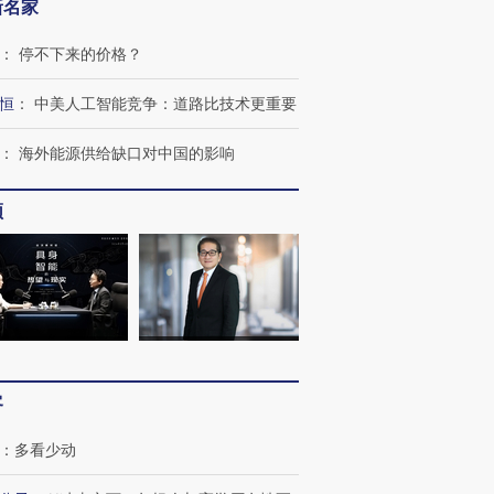
新名家
：
停不下来的价格？
恒
：
中美人工智能竞争：道路比技术更重要
：
海外能源供给缺口对中国的影响
频
客
：
多看少动