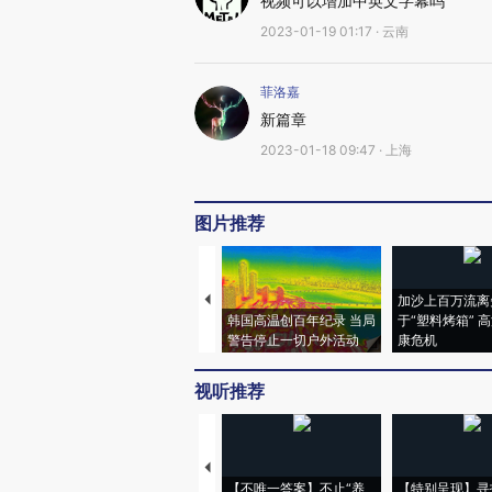
视频可以增加中英文字幕吗
2023-01-19 01:17 · 云南
菲洛嘉
新篇章
2023-01-18 09:47 · 上海
图片推荐
加沙上百万流离
韩国高温创百年纪录 当局
于“塑料烤箱” 
警告停止一切户外活动
康危机
视听推荐
【不唯一答案】不止“养
【特别呈现】寻