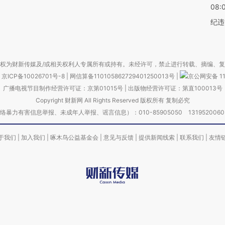
08:
纪违
权为财新传媒及/或相关权利人专属所有或持有。未经许可，禁止进行转载、摘编、
京ICP备10026701号-8
|
网信算备110105862729401250013号
|
京公网安备 11
广播电视节目制作经营许可证：京第01015号
|
出版物经营许可证：第直100013号
Copyright 财新网 All Rights Reserved 版权所有 复制必究
害信息举报、未成年人举报、谣言信息）：010-85905050 13195200605 举报邮
于我们
|
加入我们
|
啄木鸟公益基金会
|
意见与反馈
|
提供新闻线索
|
联系我们
|
友情