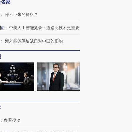
新名家
：
停不下来的价格？
恒
：
中美人工智能竞争：道路比技术更重要
：
海外能源供给缺口对中国的影响
频
客
：
多看少动