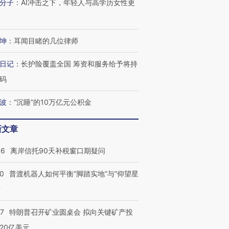
分子
：
AI冲击之下，年轻人与高学历女性更
坤
：
耳闻目睹的几位律师
日记
：
长护险覆盖全国 筹资和服务给予将持
码
波
：
“沉睡”的10万亿元公积金
新文章
”还是“人道危
湖北宜昌局部短时降雨
哈尔滨遭遇短时极端强降
撕裂西班牙
128毫米 紧急转移近
雨 3小时累计雨量超80毫
秘鲁纳斯
46
离岸信托90天补税窗口期疑问
4000人
米
13人遇难
00
普渡机器人如何平衡“脚踏实地”与“仰望星
？
57
特朗普召开矿业圆桌会 拟向关键矿产投
进第四届链博
【商旅对话】华住集团
20亿美元
技“链”接产
【特别呈现】寻找100种
CFO：不靠规模取胜，华
【特别呈