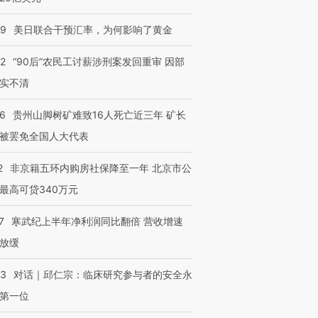
有意思的生活方式·第三对
住三大增长引擎是什么？
有意思的
09
美日联合干预汇率，为何影响了黄金
32
“90后”农民工讨薪涉刑案发回重审 因部
实不清
36
贵州山脚树矿难致16人死亡近三年 矿长
被罢免全国人大代表
2
非京籍五环内购房社保降至一年 北京市公
最高可贷340万元
7
寒武纪上半年净利润同比翻倍 营收增速
放缓
53
对话｜邱仁宗：临床研究参与者的安全永
第一位