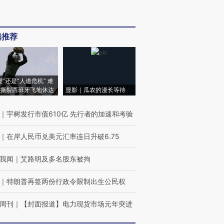
辑推荐
侵”还是“人道危机” 难
撕裂西班牙飞地休达
显影｜瓜农的漫长等待
｜
宇树发行市值610亿 先行者的加速和考验
｜
在岸人民币兑美元汇率连日升破6.75
我闻
｜
艾路明及多名股东被拘
｜
特朗普再签两份行政令限制出生公民权
周刊
｜
【封面报道】电力现货市场元年突进