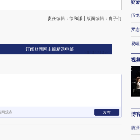
财
伍戈
责任编辑：徐和謙 | 版面编辑：肖子何
罗志
易峘
订阅财新网主编精选电邮
视
新网观点
发布
博
唐涯