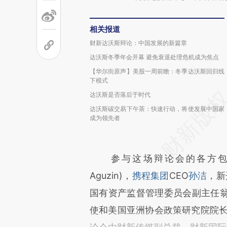
相关报道
财新达沃斯辩论：中国发展的新篇章
达沃斯冬季年会开幕 避免衰退处理危机成为焦点
【华尔街原声】美股一周前瞻：冬季达沃斯回归线
下模式
达沃斯是否落后于时代
达沃斯碳交易下午茶：快速行动，将使发展中国家
成为领先者
参与这场辩论会的各方包括香
Aguzin)，
携程集团
CEO
孙洁
，新
国有资产监督管理委员会副主任
使和美国亚洲协会政策研究院院长兼