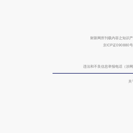
财新网所刊载内容之知识产
京ICP证090880号
违法和不良信息举报电话（涉网络暴力有
关