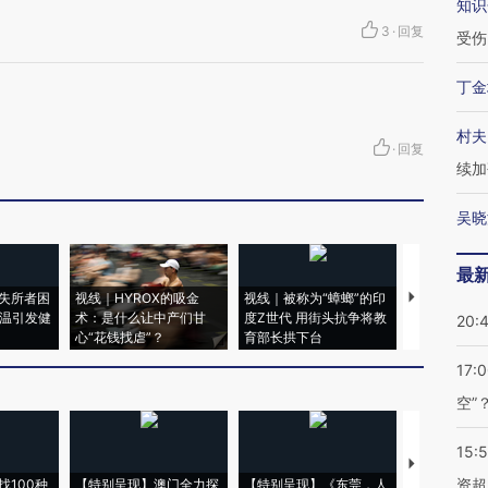
知识
3
·
回复
受伤
丁金
村夫
·
回复
续加
吴晓
最
失所者困
视线｜HYROX的吸金
视线｜被称为“蟑螂”的印
视线｜“入侵
高温引发健
术：是什么让中产们甘
度Z世代 用街头抗争将教
机”？难民潮
20:
心“花钱找虐”？
育部长拱下台
飞地休达
17:
空”
15:
【推广】走
资超
找100种
【特别呈现】澳门全力探
【特别呈现】《东莞，人
会，让数智科