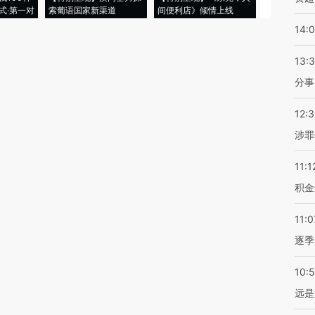
式·第一对
索葡语国家新渠道
间便利店》倾情上线
业
14:
13:
分事
12:
涉罪
11:1
积金
11:0
逐季
10:
远是