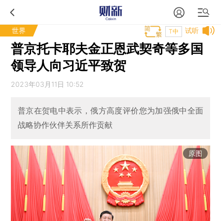
世界
试听
T中
普京托卡耶夫金正恩武契奇等多国
领导人向习近平致贺
2023年03月11日 10:52
普京在贺电中表示，俄方高度评价您为加强俄中全面
战略协作伙伴关系所作贡献
原图