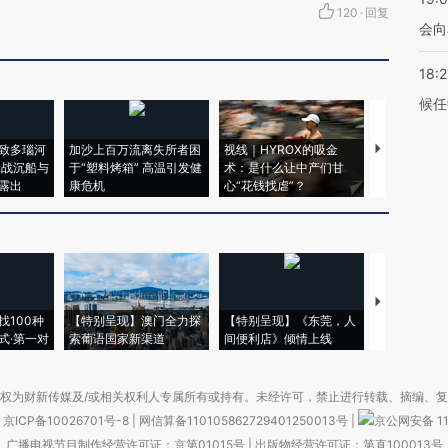
120
·
回复
会向
18:
候任
致多瑙河
加沙上百万流离失所者困
视线｜HYROX的吸金
马航飞行员
二战沉船与
于“塑料烤箱” 高温引发健
术：是什么让中产们甘
粒摇头丸 尿
露出
康危机
心“花钱找虐”？
毒品
【推广】走
找100种
【特别呈现】澳门全力探
【特别呈现】《东莞，人
会，让数智科
式·第一对
索葡语国家新渠道
间便利店》倾情上线
业
权为财新传媒及/或相关权利人专属所有或持有。未经许可，禁止进行转载、摘编、
京ICP备10026701号-8
|
网信算备110105862729401250013号
|
京公网安备 11
广播电视节目制作经营许可证：京第01015号
|
出版物经营许可证：第直100013号