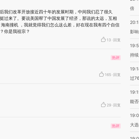
倍
后我们改革开放接近四十年的发展时期，中间我们忍了很久
挺过来了。要说美国帮了中国发展了经济，那说的太远，互相
20:1
 海南撞机 ，我就觉得我们怎么这么差，好在现在我有四个自信
？你是我祖宗？
影响
13
·
回复
19:5
持续
热评
19:1
165
·
回复
过7
19:1
能否
29
·
回复
19:
大选
热评
19:0