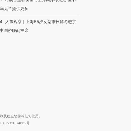
乌克兰提供更多
24
人事观察｜上海55岁女副市长解冬进京
中国侨联副主席
跨国走私7万
视线｜被称为“蟑螂”的印
视线｜“入侵”还是“人道危
检体内含3种
度Z世代 用街头抗争将教
机”？难民潮撕裂西班牙
秘鲁纳斯
育部长拱下台
飞地休达
13人遇难
进第四届链博
【商旅对话】华住集团
技“链”接产
【特别呈现】寻找100种
CFO：不靠规模取胜，华
【特别呈
有意思的生活方式·第三对
住三大增长引擎是什么？
有意思的
复制及建立镜像等任何使用。
010502034662号