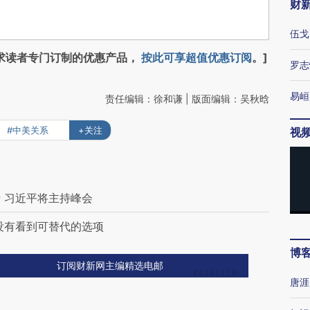
财
伍戈
求读者专门订制的优惠产品，
按此可享超值优惠订阅
。]
罗志
易峘
责任编辑：徐和谦 | 版面编辑：吴秋晗
#中美关系
+关注
视
 习近平将主持峰会
没有看到可替代的选项
博
订阅财新网主编精选电邮
唐涯