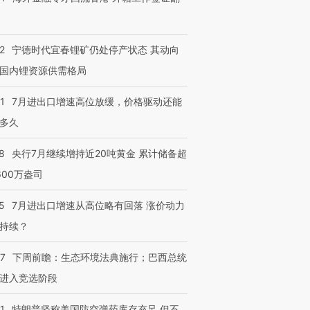
2
宁德时代宜春锂矿仍处停产状态 其动向
国内锂资源供需格局
1
7月进出口增速高位放缓，价格驱动还能
多久
8
央行7月继续增持近20吨黄金 累计储备超
600万盎司
5
7月进出口增速从高位略有回落 涨价动力
持续？
07
下周前瞻：生态环境法典施行；巴西总统
进入竞选阶段
1
特朗普坚称美国防空弹药库存充足 但不