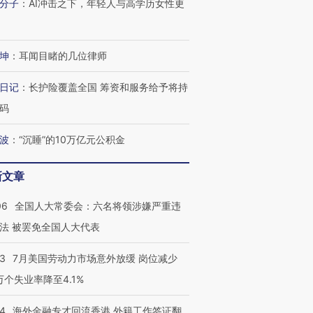
分子
：
AI冲击之下，年轻人与高学历女性更
坤
：
耳闻目睹的几位律师
日记
：
长护险覆盖全国 筹资和服务给予将持
码
波
：
“沉睡”的10万亿元公积金
新文章
06
全国人大常委会：六名将领涉嫌严重违
法 被罢免全国人大代表
43
7月美国劳动力市场意外放缓 岗位减少
3万个失业率降至4.1%
14
海外金融专才回流香港 外籍工作签证翻