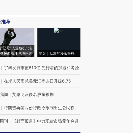
辑推荐
侵”还是“人道危机” 难
撕裂西班牙飞地休达
显影｜瓜农的漫长等待
｜
宇树发行市值610亿 先行者的加速和考验
｜
在岸人民币兑美元汇率连日升破6.75
我闻
｜
艾路明及多名股东被拘
｜
特朗普再签两份行政令限制出生公民权
周刊
｜
【封面报道】电力现货市场元年突进