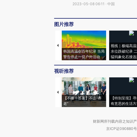
2023-05-08 06:11 · 中国
图片推荐
视线｜极端高温
韩国高温创百年纪录 当局
水位跌破纪录 
警告停止一切户外活动
猛犸象化石接连
视听推荐
【不唯一答案】不止“养
【特别呈现】寻
老”
有意思的生活方
财新网所刊载内容之知识产
京ICP证090880号