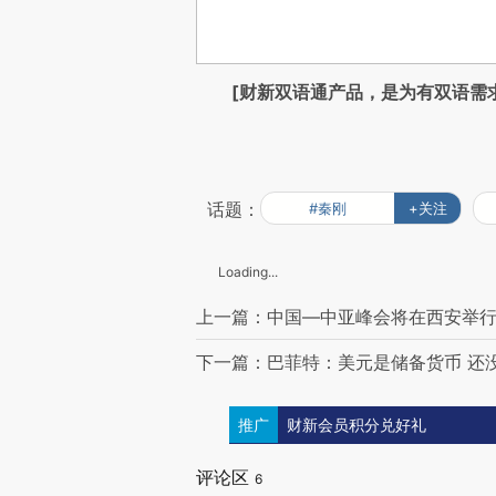
[财新双语通产品，是为有双语需
话题：
#秦刚
+关注
Loading...
上一篇：中国—中亚峰会将在西安举行
下一篇：巴菲特：美元是储备货币 还
推广
财新会员积分兑好礼
评论区
6