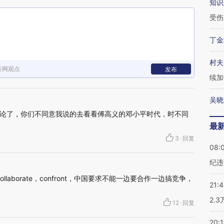
知识
受伤
丁金
村夫
新网观点
发布
续加
吴晓
论了，你们不同意我说的去看看傅高义的邓小平时代，时不同
最
3
·
回复
08:
纪违
ollaborate，confront，中国要求不能一边要合作一边搞竞争，
21:
2.
12
·
回复
20: