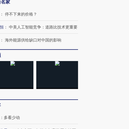
新名家
：
停不下来的价格？
恒
：
中美人工智能竞争：道路比技术更重要
：
海外能源供给缺口对中国的影响
频
客
：
多看少动