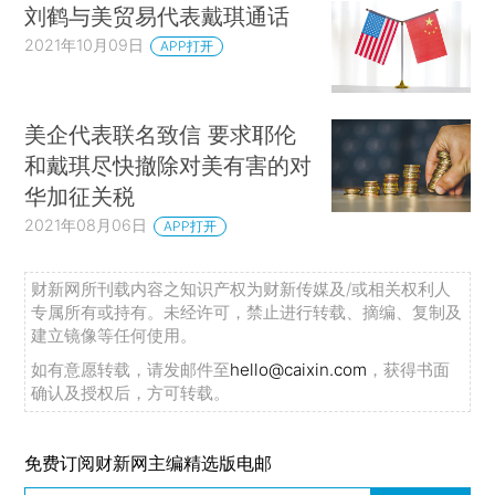
刘鹤与美贸易代表戴琪通话
2021年10月09日
APP打开
美企代表联名致信 要求耶伦
和戴琪尽快撤除对美有害的对
华加征关税
2021年08月06日
APP打开
财新网所刊载内容之知识产权为财新传媒及/或相关权利人
专属所有或持有。未经许可，禁止进行转载、摘编、复制及
建立镜像等任何使用。
如有意愿转载，请发邮件至
hello@caixin.com
，获得书面
确认及授权后，方可转载。
免费订阅财新网主编精选版电邮