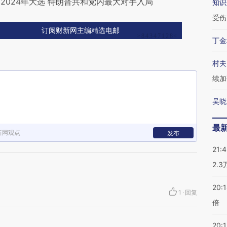
2024年大选 特朗普共和党内最大对手入局
知识
受伤
订阅财新网主编精选电邮
丁金
村夫
续加
吴晓
最
新网观点
发布
21:
2.
20:
1
·
回复
倍
20:1