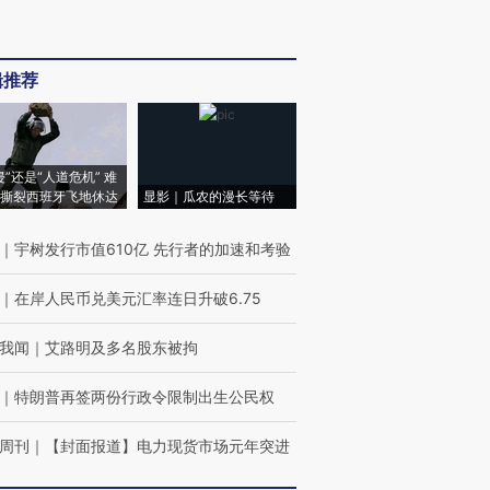
辑推荐
侵”还是“人道危机” 难
撕裂西班牙飞地休达
显影｜瓜农的漫长等待
｜
宇树发行市值610亿 先行者的加速和考验
｜
在岸人民币兑美元汇率连日升破6.75
我闻
｜
艾路明及多名股东被拘
｜
特朗普再签两份行政令限制出生公民权
周刊
｜
【封面报道】电力现货市场元年突进