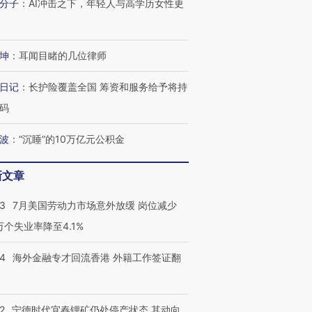
分子
：
AI冲击之下，年轻人与高学历女性更
坤
：
耳闻目睹的几位律师
日记
：
长护险覆盖全国 筹资和服务给予将持
码
波
：
“沉睡”的10万亿元公积金
新文章
43
7月美国劳动力市场意外放缓 岗位减少
3万个失业率降至4.1%
14
海外金融专才回流香港 外籍工作签证翻
2
宁德时代宜春锂矿仍处停产状态 其动向