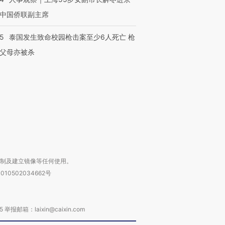
中国侨联副主席
45
泰国发生致命校园枪击案至少6人死亡 枪
跨国走私7万
视线｜被称为“蟑螂”的印
视线｜“入侵”还是“人道危
检体内含3种
度Z世代 用街头抗争将教
机”？难民潮撕裂西班牙
秘鲁纳斯
父母亦被杀
育部长拱下台
飞地休达
13人遇难
进第四届链博
【商旅对话】华住集团
技“链”接产
【特别呈现】寻找100种
CFO：不靠规模取胜，华
【特别呈
有意思的生活方式·第三对
住三大增长引擎是什么？
有意思的
复制及建立镜像等任何使用。
010502034662号
箱：laixin@caixin.com