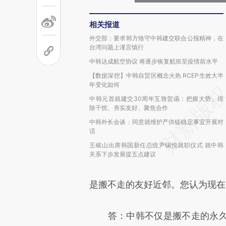
相关报道
外交部：要求韩方恪守中韩建交联合公报精神，在
台湾问题上谨言慎行
中韩达成航空协议 将逐步恢复航班至疫情前水平
【数据深挖】中韩自贸区概念火热 RCEP生效大半
年变化如何
中韩元首就建交30周年互致贺函：把握大势、排
除干扰、夯实友好、聚焦合作
中韩外长会谈：同意就维护产供链稳定事宜开展对
话
王岐山出席韩国新任总统尹锡悦就职仪式 就中韩
关系下步发展提五点建议
是搬不走的友好近邻。您认为现在
答：中韩不仅是搬不走的永久