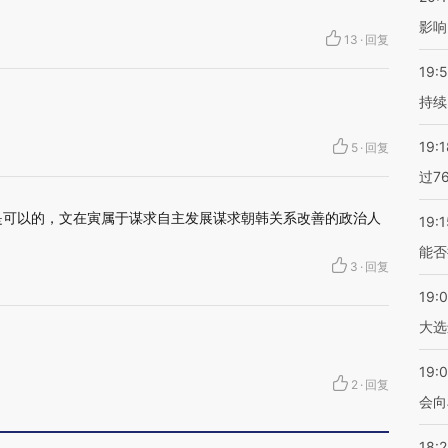
影响
13
·
回复
19:5
持续
19:1
5
·
回复
过7
是可以的，文在寅属于谋求自主发展谋求朝韩关系改善的政治人
19:1
能否
3
·
回复
19:
大选
19:0
2
·
回复
会向
18: