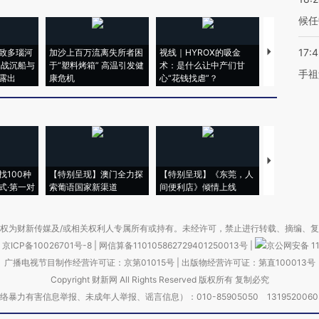
候任
17:
致多瑙河
加沙上百万流离失所者困
视线｜HYROX的吸金
马航飞行员
二战沉船与
于“塑料烤箱” 高温引发健
术：是什么让中产们甘
粒摇头丸 尿
手祖
露出
康危机
心“花钱找虐”？
毒品
【推广】走
找100种
【特别呈现】澳门全力探
【特别呈现】《东莞，人
会，让数智科
式·第一对
索葡语国家新渠道
间便利店》倾情上线
业
权为财新传媒及/或相关权利人专属所有或持有。未经许可，禁止进行转载、摘编、
京ICP备10026701号-8
|
网信算备110105862729401250013号
|
京公网安备 11
广播电视节目制作经营许可证：京第01015号
|
出版物经营许可证：第直100013号
Copyright 财新网 All Rights Reserved 版权所有 复制必究
害信息举报、未成年人举报、谣言信息）：010-85905050 13195200605 举报邮