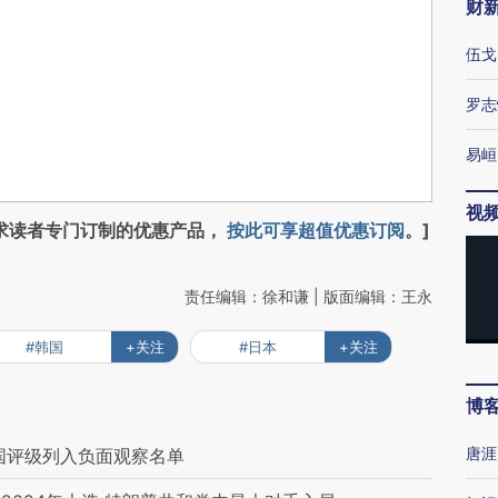
财
伍戈
罗志
易峘
视
求读者专门订制的优惠产品，
按此可享超值优惠订阅
。]
责任编辑：徐和谦 | 版面编辑：王永
#韩国
+关注
#日本
+关注
博
唐涯
国评级列入负面观察名单