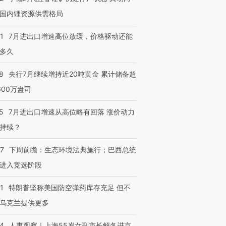
国内锂资源供需格局
1
7月进出口增速高位放缓，价格驱动还能
多久
8
央行7月继续增持近20吨黄金 累计储备超
600万盎司
5
7月进出口增速从高位略有回落 涨价动力
持续？
07
下周前瞻：生态环境法典施行；巴西总统
进入竞选阶段
1
特朗普坚称美国防空弹药库存充足 但不
乌克兰提供更多
24
人事观察｜上海55岁女副市长解冬进京