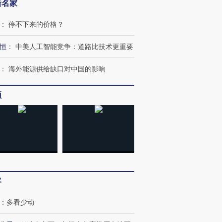
新名家
：
停不下来的价格？
恒
：
中美人工智能竞争：道路比技术更重要
：
海外能源供给缺口对中国的影响
频
客
：
多看少动