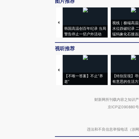
图片推荐
视线｜极端高温
韩国高温创百年纪录 当局
水位跌破纪录 
警告停止一切户外活动
猛犸象化石接连
视听推荐
【不唯一答案】不止“养
【特别呈现】寻
老”
有意思的生活方
财新网所刊载内容之知识产
京ICP证090880号
违法和不良信息举报电话（涉网络暴力有