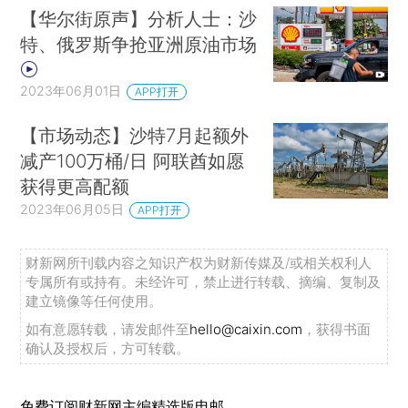
【华尔街原声】分析人士：沙
特、俄罗斯争抢亚洲原油市场
2023年06月01日
APP打开
【市场动态】沙特7月起额外
减产100万桶/日 阿联酋如愿
获得更高配额
2023年06月05日
APP打开
财新网所刊载内容之知识产权为财新传媒及/或相关权利人
专属所有或持有。未经许可，禁止进行转载、摘编、复制及
建立镜像等任何使用。
如有意愿转载，请发邮件至
hello@caixin.com
，获得书面
确认及授权后，方可转载。
免费订阅财新网主编精选版电邮