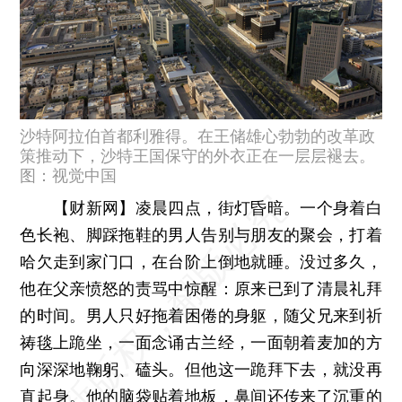
沙特阿拉伯首都利雅得。在王储雄心勃勃的改革政
策推动下，沙特王国保守的外衣正在一层层褪去。
图：视觉中国
【财新网】
凌晨四点，街灯昏暗。一个身着白
色长袍、脚踩拖鞋的男人告别与朋友的聚会，打着
哈欠走到家门口，在台阶上倒地就睡。没过多久，
他在父亲愤怒的责骂中惊醒：原来已到了清晨礼拜
的时间。男人只好拖着困倦的身躯，随父兄来到祈
祷毯上跪坐，一面念诵古兰经，一面朝着麦加的方
向深深地鞠躬、磕头。但他这一跪拜下去，就没再
直起身。他的脑袋贴着地板，鼻间还传来了沉重的