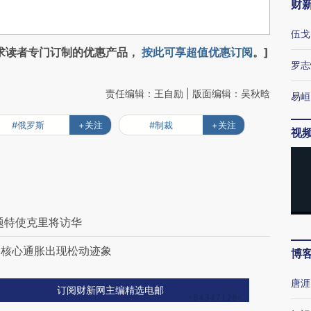
财
伍戈
求读者专门订制的优惠产品，
按此可享超值优惠订阅
。]
罗志
责任编辑：王自励 | 版面编辑：吴秋晗
易峘
#俄罗斯
+关注
#制裁
+关注
视
题特使克里将访华
期 核心通胀出现松动迹象
博
唐涯
订阅财新网主编精选电邮