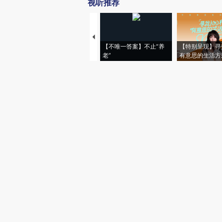
视听推荐
【不唯一答案】不止“养
【特别呈现】寻
老”
有意思的生活方