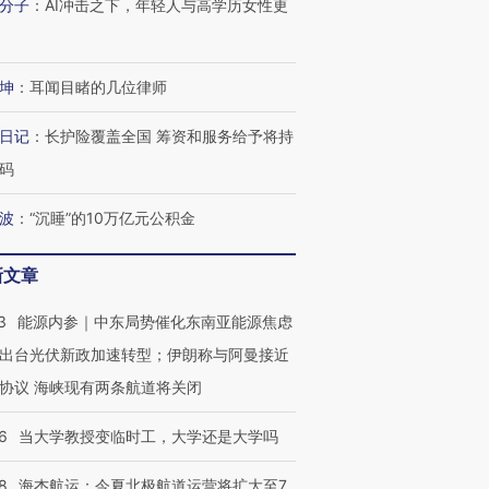
分子
：
AI冲击之下，年轻人与高学历女性更
坤
：
耳闻目睹的几位律师
日记
：
长护险覆盖全国 筹资和服务给予将持
码
波
：
“沉睡”的10万亿元公积金
新文章
3
能源内参｜中东局势催化东南亚能源焦虑
出台光伏新政加速转型；伊朗称与阿曼接近
协议 海峡现有两条航道将关闭
OX的吸金
马航飞行员跨国走私7万
视线｜被称为“蟑螂”的印
让中产们甘
粒摇头丸 尿检体内含3种
度Z世代 用街头抗争将教
秘鲁纳斯
6
当大学教授变临时工，大学还是大学吗
”？
毒品
育部长拱下台
13人遇难
8
海杰航运：今夏北极航道运营将扩大至7