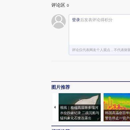
评论区
0
登录
后发表评论得积分
评论仅代表网友个人观点，不代表财
图片推荐
视线｜极端高温致多瑙河
水位跌破纪录 二战沉船与
韩国高温创百年
猛犸象化石接连露出
警告停止一切户