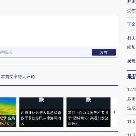
知识
受伤
丁金
村夫
续加
新网观点
发布
吴晓
最
本篇文章暂无评论
12:1
多国
达成
西班牙休达进入紧急状态
加沙上百万流离失所者困
视线｜HYR
纪录 当局
数千非法移民从摩洛哥闯
于“塑料烤箱” 高温引发健
术：是什么
11:5
外活动
入
康危机
心“花钱找虐
11:3