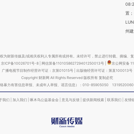
08:
置；
LU
州建
权为财新传媒及/或相关权利人专属所有或持有。未经许可，禁止进行转载、摘编、
京ICP备10026701号-8
|
网信算备110105862729401250013号
|
京公网安备 11
广播电视节目制作经营许可证：京第01015号
|
出版物经营许可证：第直100013号
Copyright 财新网 All Rights Reserved 版权所有 复制必究
害信息举报、未成年人举报、谣言信息）：010-85905050 13195200605 举报邮
于我们
|
加入我们
|
啄木鸟公益基金会
|
意见与反馈
|
提供新闻线索
|
联系我们
|
友情