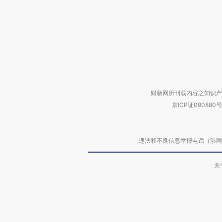
财新网所刊载内容之知识产
京ICP证090880号
违法和不良信息举报电话（涉网络暴力有
关