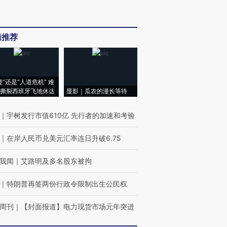
辑推荐
侵”还是“人道危机” 难
撕裂西班牙飞地休达
显影｜瓜农的漫长等待
｜
宇树发行市值610亿 先行者的加速和考验
｜
在岸人民币兑美元汇率连日升破6.75
我闻
｜
艾路明及多名股东被拘
｜
特朗普再签两份行政令限制出生公民权
周刊
｜
【封面报道】电力现货市场元年突进