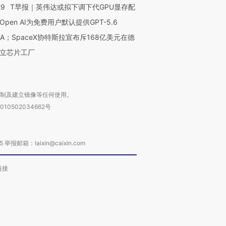
29
T早报｜英伟达或拟下调下代GPU显存配
Open AI为免费用户默认提供GPT-5.6
NA；SpaceX协特斯拉宣布斥168亿美元在德
立芯片工厂
复制及建立镜像等任何使用。
010502034662号
箱：laixin@caixin.com
链接