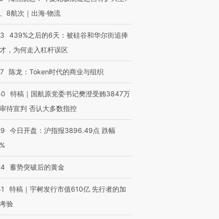
、8航次｜出海·物流
53
439%之后的6天：被硅谷和华尔街追捧
进第四届链博
【商旅对话】华住集团
技“链”接产
【特别呈现】寻找100种
CFO：不靠规模取胜，华
【特别呈
才，为何走入杠杆误区
有意思的生活方式·第三对
住三大增长引擎是什么？
有意思的
07
陈龙：Token时代的商业与组织
50
特稿｜国航原党委书记樊澄受贿3847万
审待宣判 否认大多数指控
29
今日开盘：沪指报3896.49点 跌幅
0%
24
蓄势突破后的黄金
51
特稿｜宇树发行市值610亿 先行者的加
考验