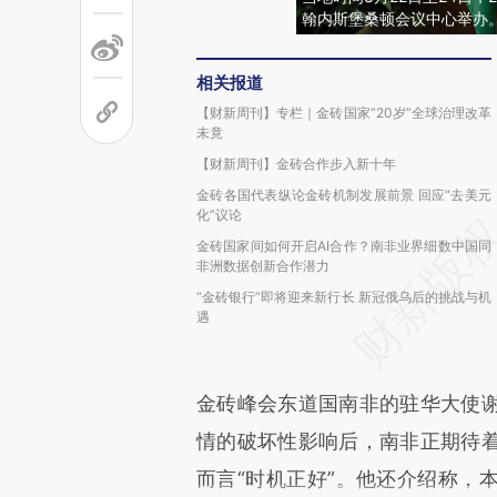
翰内斯堡桑顿会议中心举办。图：
相关报道
【财新周刊】专栏｜金砖国家“20岁”全球治理改革
未竟
【财新周刊】金砖合作步入新十年
金砖各国代表纵论金砖机制发展前景 回应“去美元
化”议论
金砖国家间如何开启AI合作？南非业界细数中国同
非洲数据创新合作潜力
“金砖银行”即将迎来新行长 新冠俄乌后的挑战与机
遇
金砖峰会东道国南非的驻华大使谢胜文
情的破坏性影响后，南非正期待
而言“时机正好”。他还介绍称，