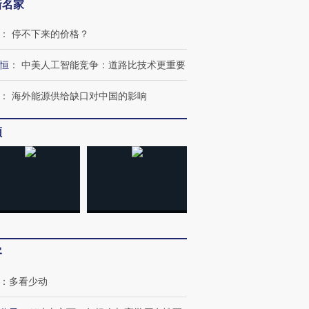
新名家
：
停不下来的价格？
恒
：
中美人工智能竞争：道路比技术更重要
：
海外能源供给缺口对中国的影响
频
客
：
多看少动