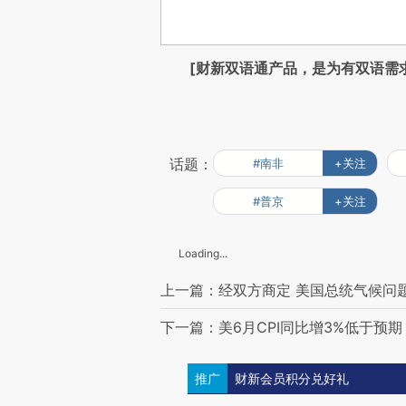
[财新双语通产品，是为有双语需
话题：
#南非
+关注
#普京
+关注
Loading...
上一篇：经双方商定 美国总统气候问
下一篇：美6月CPI同比增3%低于预
推广
财新会员积分兑好礼