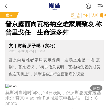
世界
试听
T中
普京露面向瓦格纳空难家属致哀 称
普里戈任一生命运多舛
文｜财新 罗子琳（实习）
2023年08月25日 16:14
普京向遇难者家属表示慰问，这场空难是一场“悲
剧”。普京还说，“初步信息表明，瓦格纳集团的成员
也在飞机上”，并承诺会进行全面彻底的调查
原图
莫斯科当地时间8月24日晚间，俄罗斯总统弗拉基
米尔·普京(Vladimir Putin)发表电视讲话。图：IC
photo