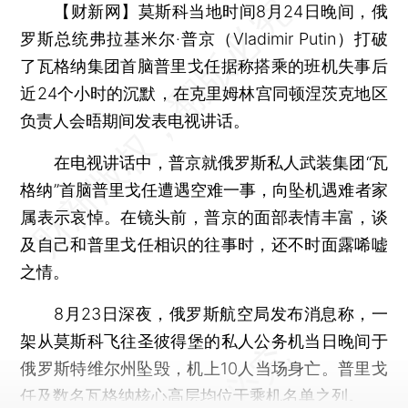
【财新网】
莫斯科当地时间8月24日晚间，俄
罗斯总统弗拉基米尔·普京（Vladimir Putin）打破
了瓦格纳集团首脑普里戈任据称搭乘的班机失事后
近24个小时的沉默，在克里姆林宫同顿涅茨克地区
负责人会晤期间发表电视讲话。
在电视讲话中，普京就俄罗斯私人武装集团“瓦
格纳”首脑普里戈任遭遇空难一事，向坠机遇难者家
属表示哀悼。在镜头前，普京的面部表情丰富，谈
及自己和普里戈任相识的往事时，还不时面露唏嘘
之情。
8月23日深夜，俄罗斯航空局发布消息称，一
架从莫斯科飞往圣彼得堡的私人公务机当日晚间于
俄罗斯特维尔州坠毁，机上10人当场身亡。普里戈
任及数名瓦格纳核心高层均位于乘机名单之列。