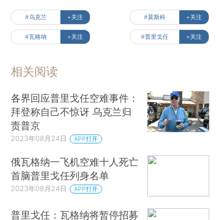
#乌克兰
+关注
#莫斯科
+关注
#瓦格纳
+关注
#普里戈任
+关注
相关阅读
各界回应普里戈任空难事件：
拜登称自己不惊讶 乌克兰归
责普京
2023年08月24日
APP打开
俄瓦格纳一飞机空难十人死亡
首脑普里戈任列身名单
2023年08月24日
APP打开
普里戈任：瓦格纳将暂停招募