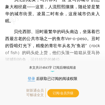
象大相径庭——这里，人流熙熙攘攘，随处皆是繁
华的城市街景。凌晨二时有余，这座城市仍未入
眠。
贝伦西部、旧时最繁华的码头南边，坐落着巴
西最古老的公共市场之一的鱼市Ver-o-peso。丑时
的昏暗灯光下，精瘦的青壮年从名为“鱼岩”（rock
of fish）的码头处上货，他们头顶一箱箱从亚马孙
河捕到的鱼，运往特定的摊位。
本文共计4843字 订阅后继续阅读
登录
后获取已订阅的阅读权限
财新通会员
订阅/会员升级
可畅读全文