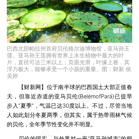
巴西北部帕拉州首府贝伦格尔迪博物馆，亚马孙王
莲。亚马孙王莲拥有世界上水生植物中最大的叶
片，直径可达三米以上；页面光滑，叶缘上卷，其
浮力极大，能够承受一个小孩的重量。图：财新 侯
吴婷
【财新网】
位于南半球的巴西国土大部正值春
天，但靠近赤道的亚马贝伦(BelémofPará)已提早
步入“夏季”，气温已达30度以上。不过，尽管当地
人如此划分冬夏两季，但其实，属于热带雨林气候
的贝伦，全年季节性变化并不明显。
贝伦的现实，与外界对一座“亚马孙城市”的想