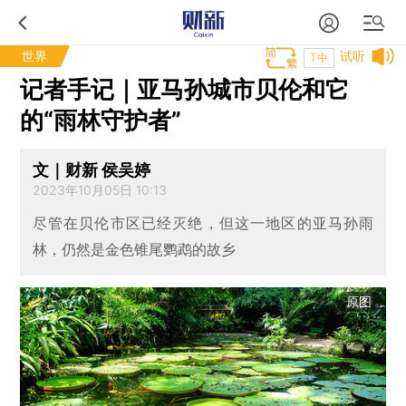
世界
试听
T中
记者手记｜亚马孙城市贝伦和它
的“雨林守护者”
文｜财新 侯吴婷
2023年10月05日 10:13
尽管在贝伦市区已经灭绝，但这一地区的亚马孙雨
林，仍然是金色锥尾鹦鹉的故乡
原图