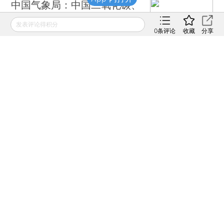
中国气象局：中国二氧化碳、
甲烷浓度呈增加趋势
发表评论得积分
0
条评论
收藏
分享
2023年01月10日
APP打开
财新周刊｜“改造”二氧化碳
2021年10月30日
APP打开
财新网所刊载内容之知识产权为财新传媒及/或相关权利人
专属所有或持有。未经许可，禁止进行转载、摘编、复制及
建立镜像等任何使用。
如有意愿转载，请发邮件至
hello@caixin.com
，获得书面
确认及授权后，方可转载。
免费订阅财新网主编精选版电邮
订阅