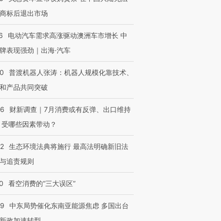
商标后退出市场
6
电动汽车需求高涨驱动澳洲车市增长 中
牌表现强劲｜出海·汽车
00
普渡机器人张涛：机器人规模化靠技术、
和产品共同突破
56
财新调查｜7月消费或有反弹、出口维持
 受哪些因素带动？
42
生态环境法典将施行 最高法明确新旧法
与追责规则
0
看空消费的“三大误区”
59
中东局势催化东南亚能源焦虑 多国出台
新政加速转型