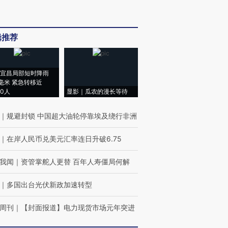
辑推荐
宜昌局部短时降雨
8毫米 紧急转移近
00人
显影｜瓜农的漫长等待
｜
规避封锁 中国超大油轮停靠埃及绕行非洲
｜
在岸人民币兑美元汇率连日升破6.75
我闻
｜
资管掌舵人更替 百年人寿僵局何解
｜
多国出台光伏新政加速转型
周刊
｜
【封面报道】电力现货市场元年突进