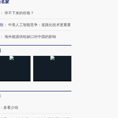
新名家
：
停不下来的价格？
恒
：
中美人工智能竞争：道路比技术更重要
：
海外能源供给缺口对中国的影响
频
客
：
多看少动