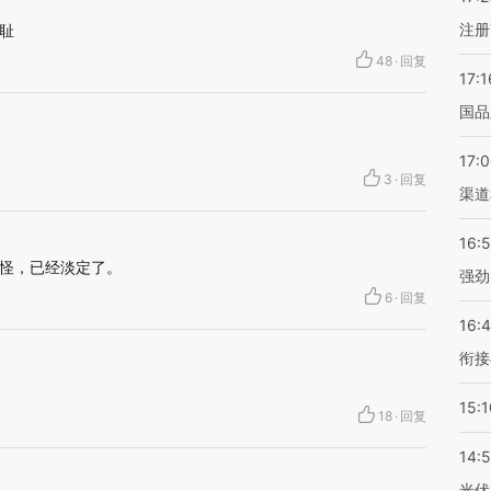
注册
耻
48
·
回复
17:1
国品
17:
3
·
回复
渠道
16:
怪，已经淡定了。
强劲
6
·
回复
16:
衔接
15:1
18
·
回复
14:
光伏