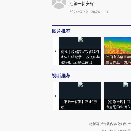
期望一切安好
2024-01-01 09:20 · 北京
图片推荐
视线｜极端高温致多瑙河
水位跌破纪录 二战沉船与
韩国高温创百年
猛犸象化石接连露出
警告停止一切户
视听推荐
【不唯一答案】不止“养
【特别呈现】寻
老”
有意思的生活方
财新网所刊载内容之知识产
京ICP证090880号