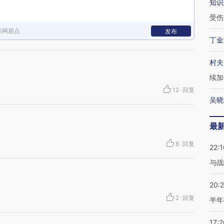
知识
受伤
新网观点
发布
丁金
村夫
续加
12
·
回复
吴晓
最
8
·
回复
22:1
与战
20:
2
·
回复
半年
17:2