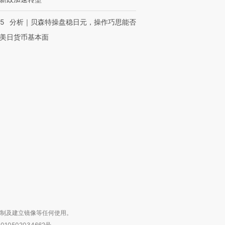
05
分析｜贝森特操盘稳日元，操作巧思能否
美日货币基本面
OX的吸金
马航飞行员跨国走私7万
视线｜被称为“蟑螂”的印
让中产们甘
粒摇头丸 尿检体内含3种
度Z世代 用街头抗争将教
秘鲁纳斯
”？
毒品
育部长拱下台
13人遇难
进第四届链博
【商旅对话】华住集团
技“链”接产
【特别呈现】寻找100种
CFO：不靠规模取胜，华
【特别呈
有意思的生活方式·第三对
住三大增长引擎是什么？
有意思的
复制及建立镜像等任何使用。
010502034662号