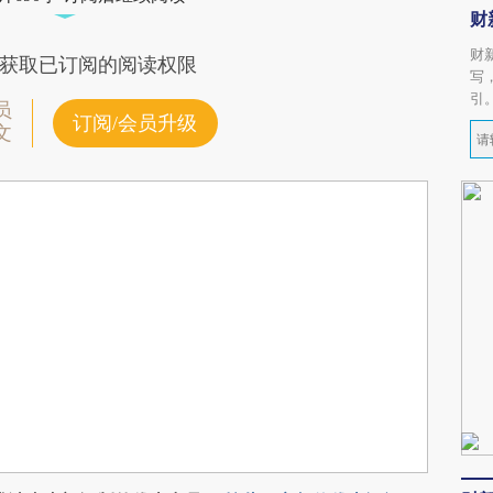
财
财
获取已订阅的阅读权限
写
引
员
订阅/会员升级
文