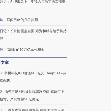
分子
：
AI冲击之下，年轻人与高学历女性更
坤
：
耳闻目睹的几位律师
日记
：
长护险覆盖全国 筹资和服务给予将持
码
波
：
“沉睡”的10万亿元公积金
新文章
0
宇树科技IPO估值600亿元 DeepSeek参
略配售
22
油气市场剧烈波动现套利空间 嘉能可上
扭亏、净利增超50亿美元
6
贝恩资本宣布收购贡茶 在中国大陆无法