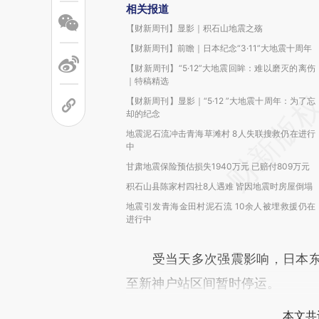
相关报道
【财新周刊】显影｜积石山地震之殇
【财新周刊】前瞻｜日本纪念“3·11”大地震十周年
【财新周刊】“5·12”大地震回眸：难以磨灭的离伤
｜特稿精选
【财新周刊】显影｜“5·12 ”大地震十周年：为了忘
却的纪念
地震泥石流冲击青海草滩村 8人失联搜救仍在进行
中
甘肃地震保险预估损失1940万元 已赔付809万元
积石山县陈家村四社8人遇难 皆因地震时房屋倒塌
地震引发青海金田村泥石流 10余人被埋救援仍在
进行中
受当天多次强震影响，日本东
至新神户站区间暂时停运。
本文共