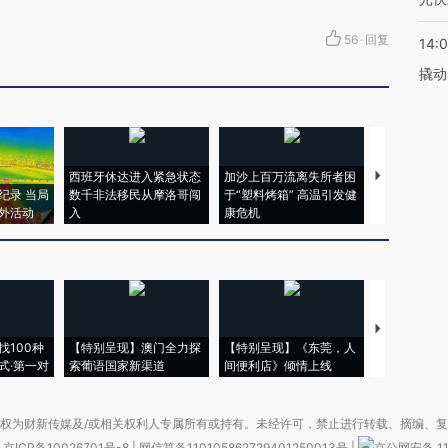
56
·
回复
14:
撬动
西班牙休达进入紧急状态
加沙上百万流离失所者困
视线｜HYR
纪录 当局
数千非法移民从摩洛哥闯
于“塑料烤箱” 高温引发健
术：是什么
外活动
入
康危机
心“花钱找虐
【推广】走
找100种
【特别呈现】澳门全力探
【特别呈现】《东莞，人
会，让数智科
式·第一对
索葡语国家新渠道
间便利店》倾情上线
业
权为财新传媒及/或相关权利人专属所有或持有。未经许可，禁止进行转载、摘编、
京ICP备10026701号-8
|
网信算备110105862729401250013号
|
京公网安备 11