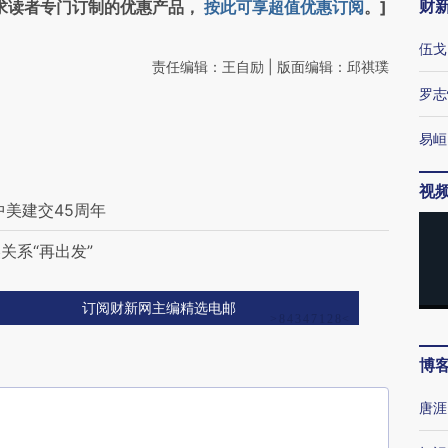
财
求读者专门订制的优惠产品，
按此可享超值优惠订阅
。]
伍戈
责任编辑：王自励 | 版面编辑：邱祺璞
罗志
易峘
视
中美建交45周年
关系“再出发”
订阅财新网主编精选电邮
博
唐涯