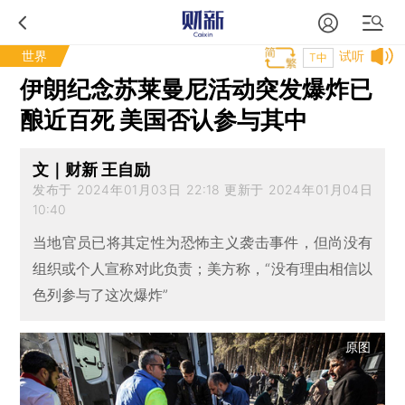
世界
试听
T中
伊朗纪念苏莱曼尼活动突发爆炸已
酿近百死 美国否认参与其中
文｜财新 王自励
发布于 2024年01月03日 22:18 更新于 2024年01月04日
10:40
当地官员已将其定性为恐怖主义袭击事件，但尚没有
组织或个人宣称对此负责；美方称，“没有理由相信以
色列参与了这次爆炸”
原图