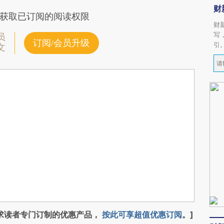
财
获取已订阅的阅读权限
财
写
员
订阅/会员升级
引
文
求读者专门订制的优惠产品，
按此可享超值优惠订阅
。]