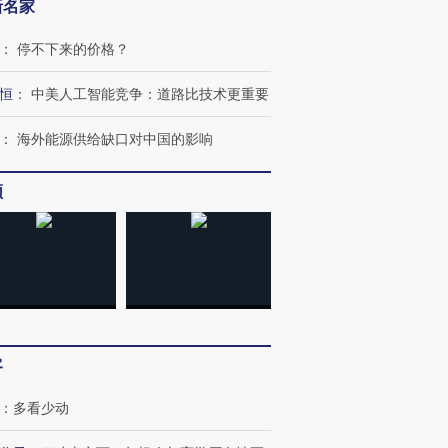
新名家
：
停不下来的价格？
恒
：
中美人工智能竞争：道路比技术更重要
：
海外能源供给缺口对中国的影响
频
客
：
多看少动