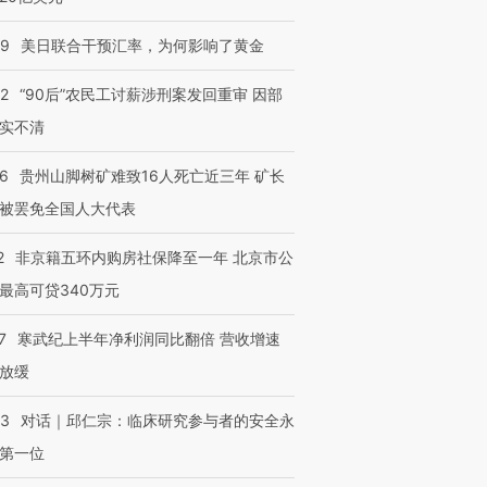
09
美日联合干预汇率，为何影响了黄金
32
“90后”农民工讨薪涉刑案发回重审 因部
实不清
跨国走私7万
视线｜被称为“蟑螂”的印
视线｜“入侵”还是“人道危
检体内含3种
度Z世代 用街头抗争将教
机”？难民潮撕裂西班牙
秘鲁纳斯
育部长拱下台
飞地休达
13人遇难
36
贵州山脚树矿难致16人死亡近三年 矿长
被罢免全国人大代表
2
非京籍五环内购房社保降至一年 北京市公
最高可贷340万元
进第四届链博
【商旅对话】华住集团
技“链”接产
【特别呈现】寻找100种
CFO：不靠规模取胜，华
【特别呈
7
寒武纪上半年净利润同比翻倍 营收增速
有意思的生活方式·第三对
住三大增长引擎是什么？
有意思的
放缓
53
对话｜邱仁宗：临床研究参与者的安全永
第一位