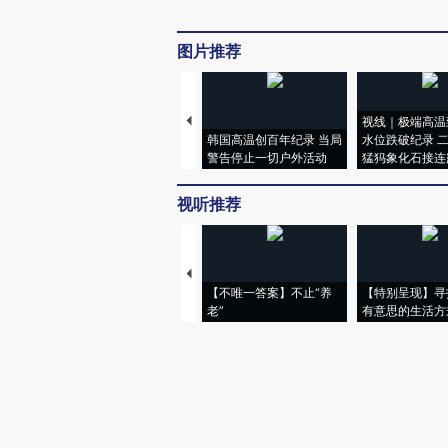
图片推荐
视线｜极端高温
韩国高温创百年纪录 当局
水位跌破纪录 
警告停止一切户外活动
猛犸象化石接连
视听推荐
【不唯一答案】不止“养
【特别呈现】寻
老”
有意思的生活方