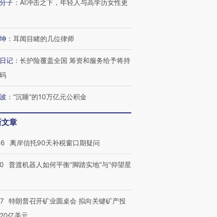
分子
：
AI冲击之下，年轻人与高学历女性更
坤
：
耳闻目睹的几位律师
日记
：
长护险覆盖全国 筹资和服务给予将持
码
波
：
“沉睡”的10万亿元公积金
新文章
46
离岸信托90天补税窗口期疑问
00
普渡机器人如何平衡“脚踏实地”与“仰望星
？
57
特朗普召开矿业圆桌会 拟向关键矿产投
20亿美元