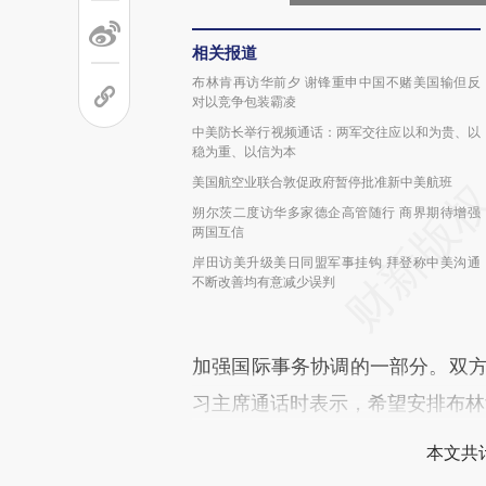
相关报道
布林肯再访华前夕 谢锋重申中国不赌美国输但反
对以竞争包装霸凌
中美防长举行视频通话：两军交往应以和为贵、以
稳为重、以信为本
美国航空业联合敦促政府暂停批准新中美航班
朔尔茨二度访华多家德企高管随行 商界期待增强
两国互信
岸田访美升级美日同盟军事挂钩 拜登称中美沟通
不断改善均有意减少误判
加强国际事务协调的一部分。双方
习主席通话时表示，希望安排布林
本文共计