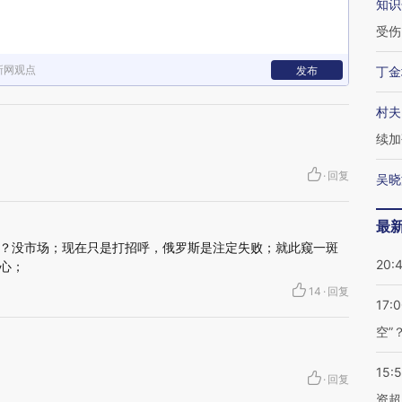
知识
受伤
新网观点
发布
丁金
村夫
续加
·
回复
吴晓
最
？没市场；现在只是打招呼，俄罗斯是注定失败；就此窥一斑
20:
心；
14
·
回复
17:
空”
15:
·
回复
资超