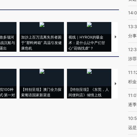
14:
13:
分事
致多瑙河
加沙上百万流离失所者困
视线｜HYROX的吸金
马航飞行员
二战沉船与
于“塑料烤箱” 高温引发健
术：是什么让中产们甘
粒摇头丸 尿
露出
康危机
心“花钱找虐”？
毒品
12:
涉罪
11:1
积金
【推广】走
找100种
【特别呈现】澳门全力探
【特别呈现】《东莞，人
会，让数智科
式·第一对
索葡语国家新渠道
间便利店》倾情上线
业
11:0
逐季
10:
远是