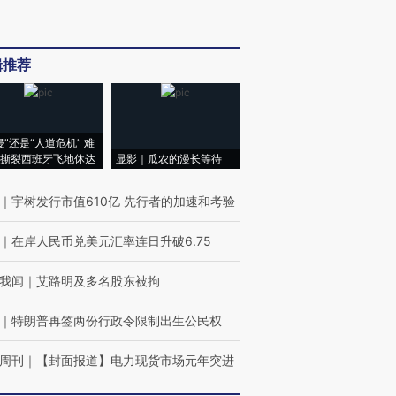
辑推荐
侵”还是“人道危机” 难
撕裂西班牙飞地休达
显影｜瓜农的漫长等待
｜
宇树发行市值610亿 先行者的加速和考验
｜
在岸人民币兑美元汇率连日升破6.75
我闻
｜
艾路明及多名股东被拘
｜
特朗普再签两份行政令限制出生公民权
周刊
｜
【封面报道】电力现货市场元年突进