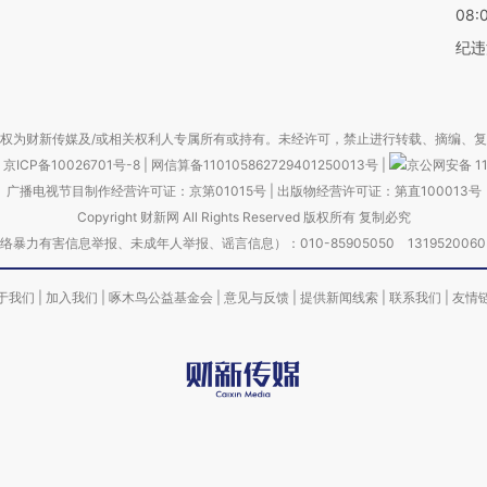
08:
纪违
权为财新传媒及/或相关权利人专属所有或持有。未经许可，禁止进行转载、摘编、
京ICP备10026701号-8
|
网信算备110105862729401250013号
|
京公网安备 11
广播电视节目制作经营许可证：京第01015号
|
出版物经营许可证：第直100013号
Copyright 财新网 All Rights Reserved 版权所有 复制必究
害信息举报、未成年人举报、谣言信息）：010-85905050 13195200605 举报邮
于我们
|
加入我们
|
啄木鸟公益基金会
|
意见与反馈
|
提供新闻线索
|
联系我们
|
友情