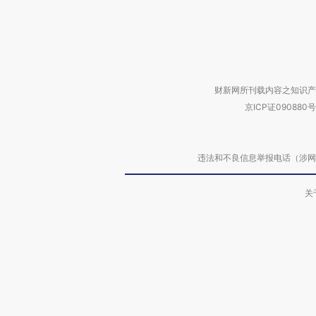
财新网所刊载内容之知识产
京ICP证090880号
违法和不良信息举报电话（涉网络暴力有
关