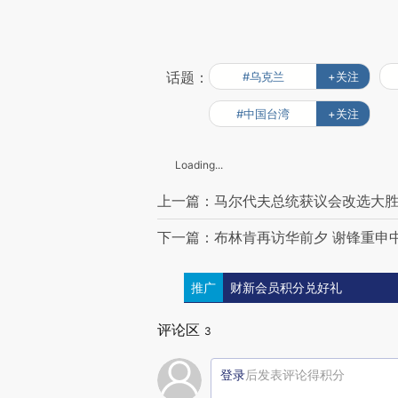
话题：
#乌克兰
+关注
#中国台湾
+关注
Loading...
上一篇：马尔代夫总统获议会改选大胜
下一篇：布林肯再访华前夕 谢锋重申
推广
财新会员积分兑好礼
评论区
3
登录
后发表评论得积分