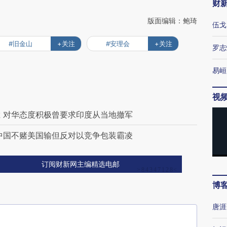
财
版面编辑：鲍琦
伍戈
#旧金山
+关注
#安理会
+关注
罗志
易峘
视
 对华态度积极曾要求印度从当地撤军
中国不赌美国输但反对以竞争包装霸凌
订阅财新网主编精选电邮
博
唐涯