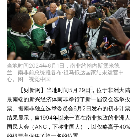
当地时间2024年6月1日，南非约翰内斯堡米德
兰，南非前总统雅各布·祖马抵达国家结果运营中
心。图：视觉中国
【财新网】
当地时间5月29日，位于非洲大陆
最南端的新兴经济体南非举行了新一届议会选举投
票。据南非独立选举委员会6月2日发布的初步计票
结果显示，自1994年以来一直在南非执政的非洲人
国民大会（ANC，下称非国大），以仅略高于40%
的得票率保住了第一名的位置。