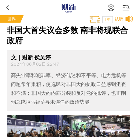
世界
试听
T中
非国大首失议会多数 南非将现联合
政府
文｜财新 侯吴婷
2024年06月02日 22:47
高失业率和犯罪率、经济低迷和不平等、电力危机等
问题常年累积，使选民对非国大的执政日益感到沮丧
和不满；非国大的内部分裂和反对党的批评，也正削
弱总统拉马福萨寻求连任的政治势能
原图