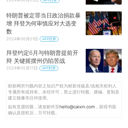
APP打开
特朗普被定罪当日政治捐款暴
增 拜登为何审慎应对大选变
数
2024年06月01日
APP打开
拜登约定6月与特朗普提前开
辩 关键摇摆州仍陷苦战
2024年05月17日
APP打开
财新网所刊载内容之知识产权为财新传媒及/或相关权利人
专属所有或持有。未经许可，禁止进行转载、摘编、复制及
建立镜像等任何使用。
如有意愿转载，请发邮件至
hello@caixin.com
，获得书面
确认及授权后，方可转载。