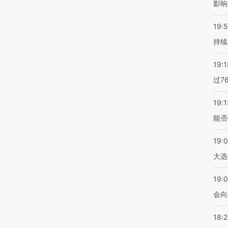
影响
19:5
持续
19:1
过7
19:1
能否
19:
大选
19:0
会向
18: