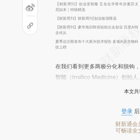
【财新周刊】创业变制毒 五名化学青年涉案芬太
尼始末｜特稿精选
【财新周刊】财新周刊|创业板强降温
【财新周刊】豪华海归阵容纷纷出走创业 百度AI何
去何从
夏季达沃斯发布十大新兴技术报告 多项AI及生物科
技上榜
在我们看到更多两极分化和脱钩，
智能（Insilico Medicine）创始
本文共
登录
后
财新通会
可畅读全