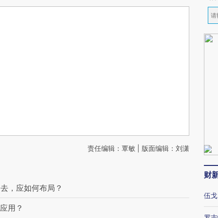
责任编辑：覃敏 | 版面编辑：刘潇
财
出去，应如何布局？
伍戈
何应用？
罗志