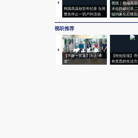
视线｜极端高温
韩国高温创百年纪录 当局
水位跌破纪录 
警告停止一切户外活动
猛犸象化石接连
视听推荐
【不唯一答案】不止“养
【特别呈现】寻
老”
有意思的生活方