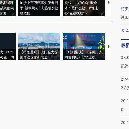
致多瑙河
加沙上百万流离失所者困
视线｜HYROX的吸金
马航飞行员
二战沉船与
于“塑料烤箱” 高温引发健
术：是什么让中产们甘
粒摇头丸 尿
村夫
露出
康危机
心“花钱找虐”？
毒品
续加
吴晓
最
【推广】走
找100种
【特别呈现】澳门全力探
【特别呈现】《东莞，人
会，让数智科
式·第一对
索葡语国家新渠道
间便利店》倾情上线
业
08:
纪违
21:
2.
20:
倍
20:1