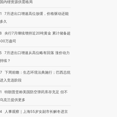
国内锂资源供需格局
1
7月进出口增速高位放缓，价格驱动还能
多久
8
央行7月继续增持近20吨黄金 累计储备超
600万盎司
5
7月进出口增速从高位略有回落 涨价动力
持续？
07
下周前瞻：生态环境法典施行；巴西总统
进入竞选阶段
1
特朗普坚称美国防空弹药库存充足 但不
乌克兰提供更多
24
人事观察｜上海55岁女副市长解冬进京