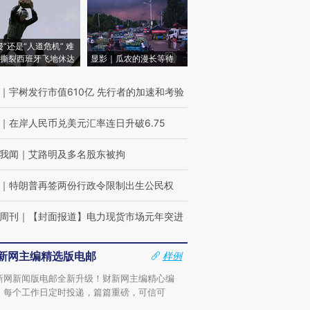
侵”还是“人道危机” 难
撕裂西班牙飞地休达
显影｜瓜农的漫长等待
｜
宇树发行市值610亿 先行者的加速和考验
｜
在岸人民币兑美元汇率连日升破6.75
我闻
｜
艾路明及多名股东被拘
｜
特朗普再签两份行政令限制出生公民权
周刊
｜
【封面报道】电力现货市场元年突进
新网主编精选版电邮
样例
新网新闻版电邮全新升级！财新网主编精心编
，每个工作日定时投递，篇篇重磅，可信可
。