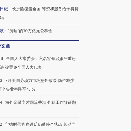
跨国走私7万
视线｜被称为“蟑螂”的印
视线｜“入侵”还是“人道危
检体内含3种
度Z世代 用街头抗争将教
机”？难民潮撕裂西班牙
秘鲁纳斯
日记
：
长护险覆盖全国 筹资和服务给予将持
育部长拱下台
飞地休达
13人遇难
码
波
：
“沉睡”的10万亿元公积金
新文章
进第四届链博
【商旅对话】华住集团
技“链”接产
【特别呈现】寻找100种
CFO：不靠规模取胜，华
【特别呈
06
全国人大常委会：六名将领涉嫌严重违
有意思的生活方式·第三对
住三大增长引擎是什么？
有意思的
法 被罢免全国人大代表
43
7月美国劳动力市场意外放缓 岗位减少
3万个失业率降至4.1%
14
海外金融专才回流香港 外籍工作签证翻
2
宁德时代宜春锂矿仍处停产状态 其动向