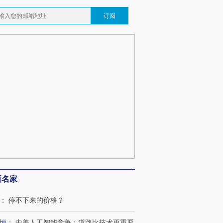
订阅
新名家
：
停不下来的价格？
恒
：
中美人工智能竞争：道路比技术更重要