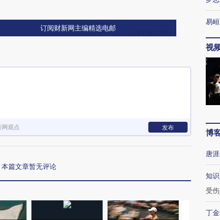
易峘
订阅财新网主编精选电邮
视
新网观点
发布
博
唐涯
本篇文章暂无评论
知识
受伤
丁金