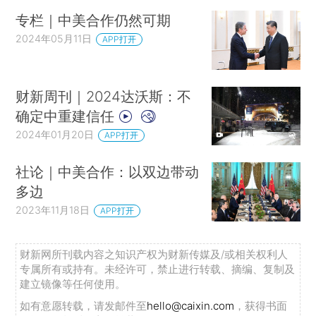
专栏｜中美合作仍然可期
2024年05月11日
APP打开
财新周刊｜2024达沃斯：不
确定中重建信任
2024年01月20日
APP打开
社论｜中美合作：以双边带动
多边
2023年11月18日
APP打开
财新网所刊载内容之知识产权为财新传媒及/或相关权利人
专属所有或持有。未经许可，禁止进行转载、摘编、复制及
建立镜像等任何使用。
如有意愿转载，请发邮件至
hello@caixin.com
，获得书面