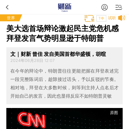
世界
试听
T中
美大选首场辩论激起民主党危机感
拜登发言气势明显逊于特朗普
文｜财新 曾佳 发自美国首都华盛顿，胡暄
2024年06月28日 12:07
在今年的辩论中，特朗普往往更能把握在拜登表述完
一段完整陈词后，趁隙接过话头，予以反驳的节奏。
相对地，拜登在大多数时候，则等到主持人点名后才
开始自己的发言，因此也显得反应不如特朗普灵敏
原图