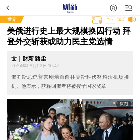
世界
试听
T中
美俄进行史上最大规模换囚行动 拜
登外交斩获或助力民主党选情
文｜财新 路尘
2024年08月02日 10:47
俄罗斯总统普京则亲自前往莫斯科伏努科沃机场接
机。他表示，获释回俄者将被授予国家奖章
原图