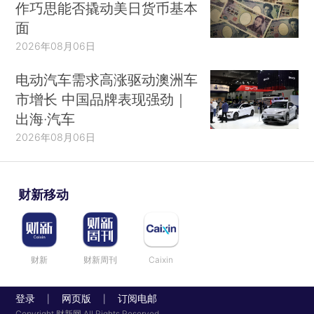
作巧思能否撬动美日货币基本
面
2026年08月06日
电动汽车需求高涨驱动澳洲车
市增长 中国品牌表现强劲｜
出海·汽车
2026年08月06日
财新移动
财新
财新周刊
Caixin
登录
网页版
订阅电邮
|
|
Copyright 财新网 All Rights Reserved