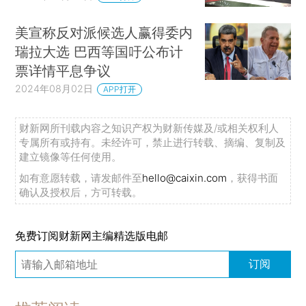
美宣称反对派候选人赢得委内
瑞拉大选 巴西等国吁公布计
票详情平息争议
2024年08月02日
APP打开
财新网所刊载内容之知识产权为财新传媒及/或相关权利人
专属所有或持有。未经许可，禁止进行转载、摘编、复制及
建立镜像等任何使用。
如有意愿转载，请发邮件至
hello@caixin.com
，获得书面
确认及授权后，方可转载。
免费订阅财新网主编精选版电邮
订阅