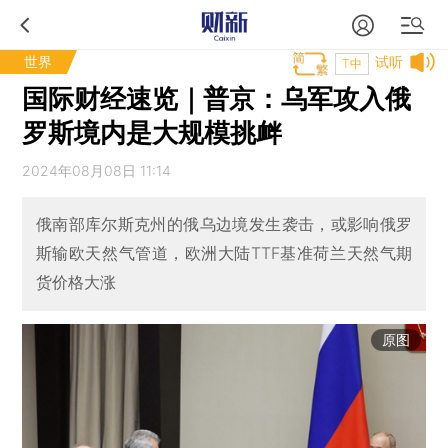
世界
试听
T中
国际财经速览｜普京：乌军攻入俄
罗斯境内是大规模挑衅
2024年08月08日 11:14
俄南部库尔斯克州的俄乌边境发生袭击，或影响俄罗
斯输欧天然气管道，欧洲大陆TTF基准荷兰天然气期
货价格大涨
原图