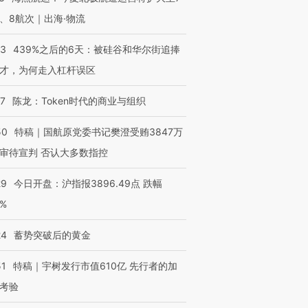
、8航次｜出海·物流
53
439%之后的6天：被硅谷和华尔街追捧
才，为何走入杠杆误区
07
陈龙：Token时代的商业与组织
50
特稿｜国航原党委书记樊澄受贿3847万
审待宣判 否认大多数指控
29
今日开盘：沪指报3896.49点 跌幅
0%
24
蓄势突破后的黄金
51
特稿｜宇树发行市值610亿 先行者的加
考验