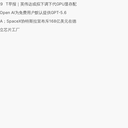
29
T早报｜英伟达或拟下调下代GPU显存配
Open AI为免费用户默认提供GPT-5.6
NA；SpaceX协特斯拉宣布斥168亿美元在德
立芯片工厂