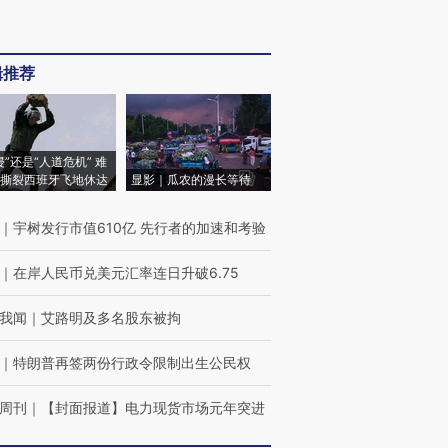
辑推荐
侵”还是“人道危机” 难
撕裂西班牙飞地休达
显影｜瓜农的漫长等待
｜
宇树发行市值610亿 先行者的加速和考验
｜
在岸人民币兑美元汇率连日升破6.75
我闻
｜
艾路明及多名股东被拘
｜
特朗普再签两份行政令限制出生公民权
周刊
｜
【封面报道】电力现货市场元年突进