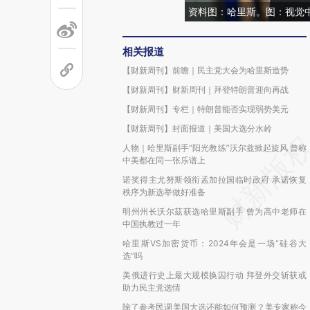
资料图：哈里斯。图：视觉
相关报道
【财新周刊】前瞻｜民主党大会为哈里斯造势
【财新周刊】财新周刊｜拜登特朗普迎向再战
【财新周刊】专栏｜特朗普能否实现弱势美元
【财新周刊】封面报道｜美国大选分水岭
人物｜哈里斯副手“阳光教练”沃尔兹掀起旋风 曾称
中美都在同一张乐谱上
诺奖得主尤努斯领衔孟加拉国临时政府 承诺恢复
秩序为新选举做好准备
明州州长沃尔茲获选哈里斯副手 曾为高中老师在
中国执教过一年
哈里斯VS加密货币：2024年会是一场“硅谷大
选”吗
美俄进行史上最大规模换囚行动 拜登外交斩获或
助力民主党选情
除了参考民调美国大选还能如何预测？美专家称今