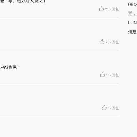
能主导。选万斯太唐突了
08:
23
·
回复
置；
LU
州建
25
·
回复
为她会赢！
11
·
回复
1
·
回复