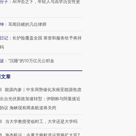
分子
：
AI冲击之下，年轻人与高学历女性更
坤
：
耳闻目睹的几位律师
日记
：
长护险覆盖全国 筹资和服务给予将持
码
波
：
“沉睡”的10万亿元公积金
新文章
3
能源内参｜中东局势催化东南亚能源焦虑
出台光伏新政加速转型；伊朗称与阿曼接近
协议 海峡现有两条航道将关闭
6
当大学教授变临时工，大学还是大学吗
8
海杰航运：今夏北极航道运营将扩大至7