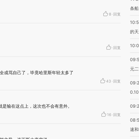
条船
8
·
回复
10:
的天
10:
·
回复
09:
元二
全成骂自己了，毕竟哈里斯年轻太多了
43
·
回复
09:
0.1
就是输在这点上，这次也不会有意外。
09:
16
·
回复
08:
速和