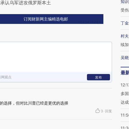
知识
次承认乌军进攻俄罗斯本土
受伤
订阅财新网主编精选电邮
丁金
村夫
续加
吴晓
最
新网观点
发布
12:1
多国
达成
的选择，但对比川普已经是更优的选择
3
·
回复
11:5
11:3