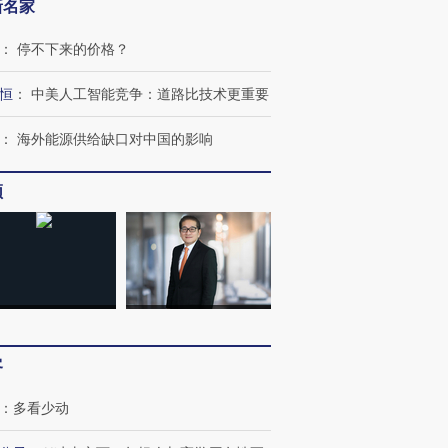
新名家
：
停不下来的价格？
恒
：
中美人工智能竞争：道路比技术更重要
：
海外能源供给缺口对中国的影响
频
客
：
多看少动