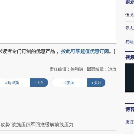
财
伍戈
罗志
易峘
求读者专门订制的优惠产品，
按此可享超值优惠订阅
。]
视
责任编辑：徐和谦 | 版面编辑：边放
#哈里斯
+关注
#美国
+关注
博
唐涯
攻势 欲施压俄军回撤缓解前线压力