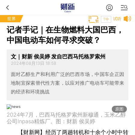
世界
试听
T中
记者手记｜在生物燃料大国巴西，
中国电动车如何寻求突破？
文｜财新 侯吴婷 发自巴西马托格罗索州
2024年08月13日 18:58
面对乙醇生产和利用广泛的巴西市场，中国车企正因
地制宜探索替代性方案，以应对推广电动车可能带来
的经济和环境挑战
原图
2024年7月，巴西马托格罗索州新穆通，玉米乙醇
公司Inpasa精炼厂。图：财新 侯吴婷
【财新网】
经历了两趟转机和十余个小时中转