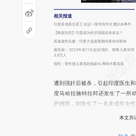
相关报道
印度多地医生罢工 抗议一医学院学生遭奸杀事件
【数据深挖】印度成为经济强国还有多远？
莫迪虚胜实败：印度大选超预期结果有何影响
最高检：2023年前11月起诉强奸、猥亵儿童犯罪
3.8万人
报告：受性侵儿童渐趋低龄化 网络作案高发
遭到强奸后被杀，引起印度医生和
度马哈拉施特拉邦还发生了一所
萨姆邦，则发生了一名未成年女性
本文共计