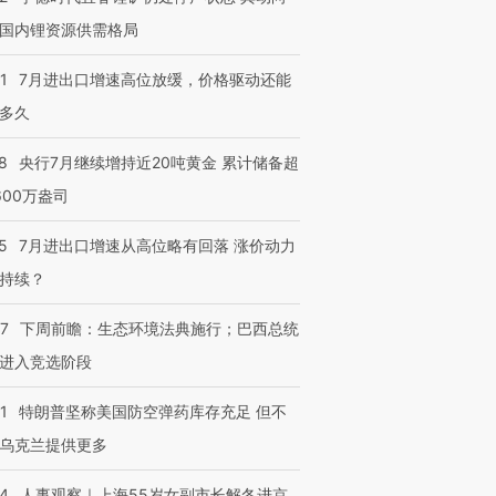
国内锂资源供需格局
1
7月进出口增速高位放缓，价格驱动还能
多久
8
央行7月继续增持近20吨黄金 累计储备超
600万盎司
5
7月进出口增速从高位略有回落 涨价动力
跨国走私7万
视线｜被称为“蟑螂”的印
视线｜“入侵”还是“人道危
持续？
检体内含3种
度Z世代 用街头抗争将教
机”？难民潮撕裂西班牙
秘鲁纳斯
育部长拱下台
飞地休达
13人遇难
07
下周前瞻：生态环境法典施行；巴西总统
进入竞选阶段
1
特朗普坚称美国防空弹药库存充足 但不
进第四届链博
【商旅对话】华住集团
乌克兰提供更多
技“链”接产
【特别呈现】寻找100种
CFO：不靠规模取胜，华
【特别呈
有意思的生活方式·第三对
住三大增长引擎是什么？
有意思的
24
人事观察｜上海55岁女副市长解冬进京