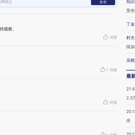
知识
新网观点
发布
受伤
丁金
待观察。
·
回复
村夫
续加
吴晓
1
·
回复
最
21:
？
2.
·
回复
20:
倍
20:1
1
·
回复