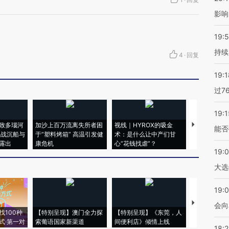
影响
19:5
持续
4
·
回复
19:1
过7
19:1
致多瑙河
加沙上百万流离失所者困
视线｜HYROX的吸金
马航飞行员
能否
二战沉船与
于“塑料烤箱” 高温引发健
术：是什么让中产们甘
粒摇头丸 尿
露出
康危机
心“花钱找虐”？
毒品
19:
大选
19:0
【推广】走
会向
找100种
【特别呈现】澳门全力探
【特别呈现】《东莞，人
会，让数智科
式·第一对
索葡语国家新渠道
间便利店》倾情上线
业
18: