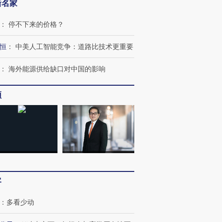
新名家
：
停不下来的价格？
恒
：
中美人工智能竞争：道路比技术更重要
：
海外能源供给缺口对中国的影响
频
客
：
多看少动