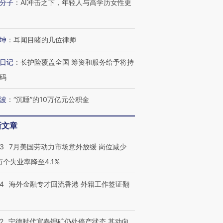
分子
：
AI冲击之下，年轻人与高学历女性更
坤
：
耳闻目睹的几位律师
日记
：
长护险覆盖全国 筹资和服务给予将持
码
波
：
“沉睡”的10万亿元公积金
新文章
43
7月美国劳动力市场意外放缓 岗位减少
3万个失业率降至4.1%
14
海外金融专才回流香港 外籍工作签证翻
2
宁德时代宜春锂矿仍处停产状态 其动向