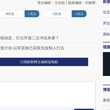
财
责任编辑：王自励 | 版面编辑：刘春辉
伍戈
#性侵
+关注
#莫迪
+关注
罗志
易峘
继续加息，日元升值二次冲击来袭？
视
复行动 以军宣称已采取先发制人打击
订阅财新网主编精选电邮
博
唐涯