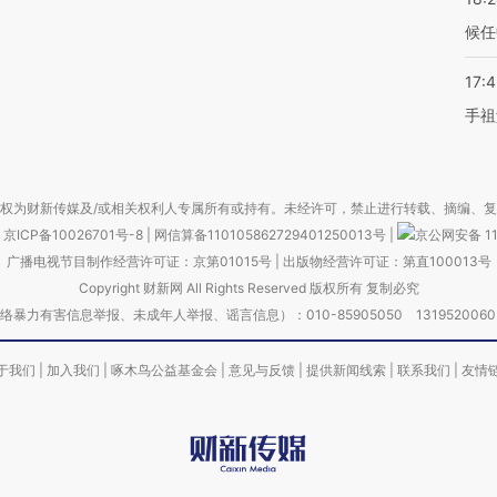
候任
17:
手祖
权为财新传媒及/或相关权利人专属所有或持有。未经许可，禁止进行转载、摘编、
京ICP备10026701号-8
|
网信算备110105862729401250013号
|
京公网安备 11
广播电视节目制作经营许可证：京第01015号
|
出版物经营许可证：第直100013号
Copyright 财新网 All Rights Reserved 版权所有 复制必究
害信息举报、未成年人举报、谣言信息）：010-85905050 13195200605 举报邮
于我们
|
加入我们
|
啄木鸟公益基金会
|
意见与反馈
|
提供新闻线索
|
联系我们
|
友情