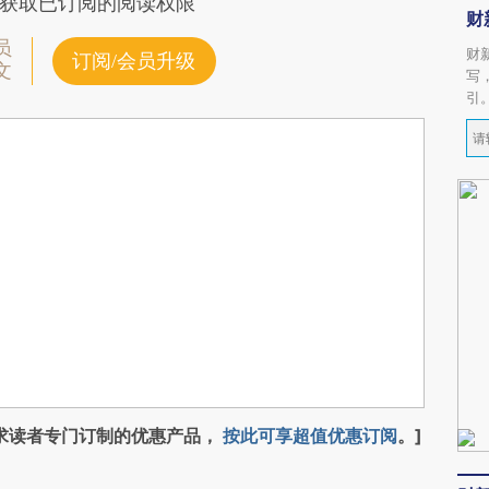
获取已订阅的阅读权限
财
员
财
订阅/会员升级
文
写
引
求读者专门订制的优惠产品，
按此可享超值优惠订阅
。]