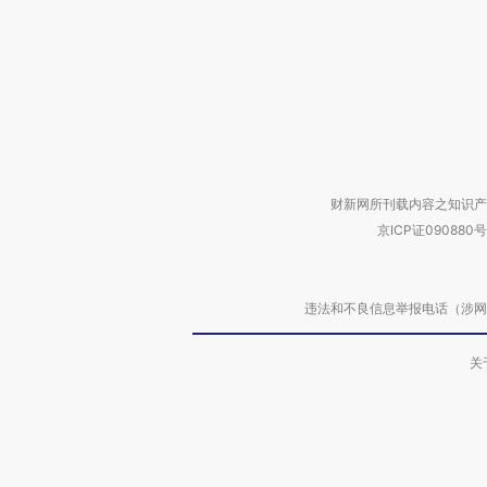
财新网所刊载内容之知识产
京ICP证090880号
违法和不良信息举报电话（涉网络暴力有
关