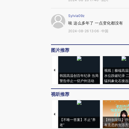
Sylvia09z
唉 这么多年了 一点变化都没有
2024-08-26 13:06 · 中国
图片推荐
视线｜极端高温
韩国高温创百年纪录 当局
水位跌破纪录 
警告停止一切户外活动
猛犸象化石接连
视听推荐
【不唯一答案】不止“养
【特别呈现】寻
老”
有意思的生活方