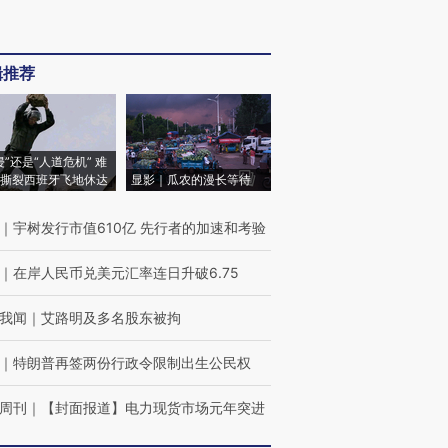
辑推荐
侵”还是“人道危机” 难
撕裂西班牙飞地休达
显影｜瓜农的漫长等待
｜
宇树发行市值610亿 先行者的加速和考验
｜
在岸人民币兑美元汇率连日升破6.75
我闻
｜
艾路明及多名股东被拘
｜
特朗普再签两份行政令限制出生公民权
周刊
｜
【封面报道】电力现货市场元年突进