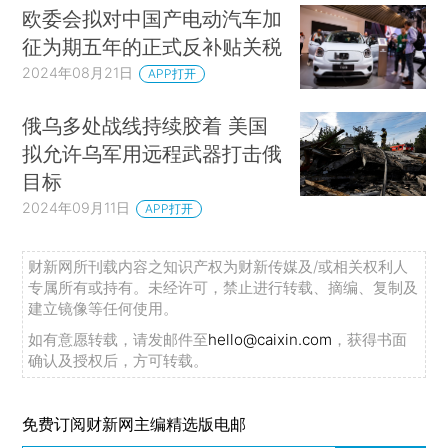
欧委会拟对中国产电动汽车加
征为期五年的正式反补贴关税
2024年08月21日
APP打开
俄乌多处战线持续胶着 美国
拟允许乌军用远程武器打击俄
目标
2024年09月11日
APP打开
财新网所刊载内容之知识产权为财新传媒及/或相关权利人
专属所有或持有。未经许可，禁止进行转载、摘编、复制及
建立镜像等任何使用。
如有意愿转载，请发邮件至
hello@caixin.com
，获得书面
确认及授权后，方可转载。
免费订阅财新网主编精选版电邮