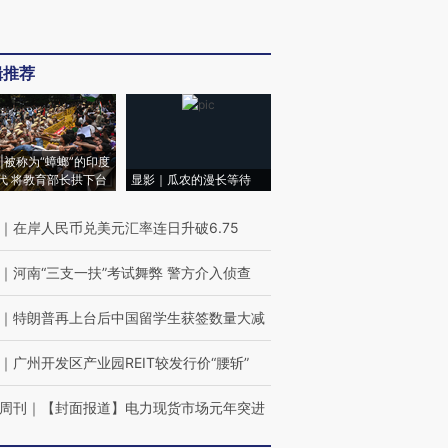
辑推荐
|被称为“蟑螂”的印度
代 将教育部长拱下台
显影｜瓜农的漫长等待
｜
在岸人民币兑美元汇率连日升破6.75
｜
河南“三支一扶”考试舞弊 警方介入侦查
｜
特朗普再上台后中国留学生获签数量大减
｜
广州开发区产业园REIT较发行价“腰斩”
周刊
｜
【封面报道】电力现货市场元年突进