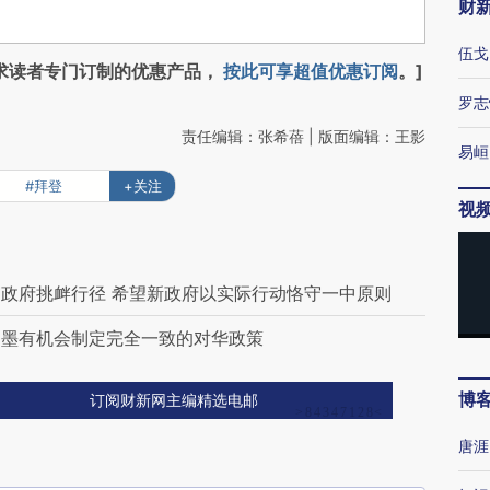
财
伍戈
求读者专门订制的优惠产品，
按此可享超值优惠订阅
。]
罗志
责任编辑：张希蓓 | 版面编辑：王影
易峘
#拜登
+关注
视
政府挑衅行径 希望新政府以实际行动恪守一中原则
加墨有机会制定完全一致的对华政策
博
订阅财新网主编精选电邮
唐涯