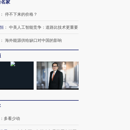
新名家
：
停不下来的价格？
恒
：
中美人工智能竞争：道路比技术更重要
：
海外能源供给缺口对中国的影响
频
客
：
多看少动