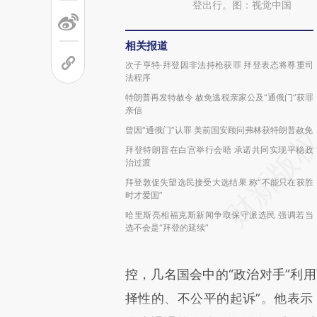
登出行。图：视觉中国
相关报道
次子亨特·拜登因非法持枪获罪 拜登表态将尊重司
法程序
特朗普再发特赦令 赦免逃税亲家公及“通俄门”获罪
亲信
曾因“通俄门”认罪 美前国安顾问弗林获特朗普赦免
拜登特朗普在白宫举行会晤 承诺共同实现平稳政
治过渡
拜登敦促失望选民接受大选结果 称“不能只在获胜
时才爱国”
哈里斯亮相福克斯新闻争取保守派选民 强调若当
选不会是“拜登的延续”
控，几名国会中的“政治对手”利
择性的、不公平的起诉”。他表示