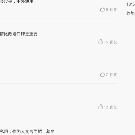
会没事，中外通用
10:
9
·
回复
趋势
情比政坛口碑更重要
15
·
回复
7
·
回复
12
·
回复
私用，作为人食言而肥，羞矣