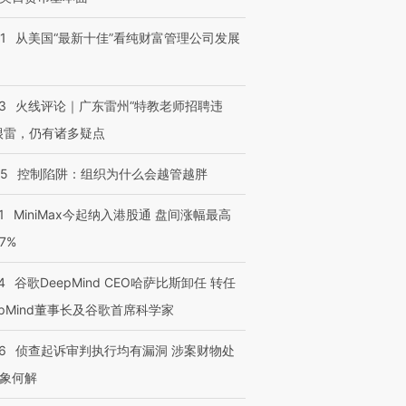
1
从美国“最新十佳”看纯财富管理公司发展
3
火线评论｜广东雷州“特教老师招聘违
很雷，仍有诸多疑点
05
控制陷阱：组织为什么会越管越胖
1
MiniMax今起纳入港股通 盘间涨幅最高
77%
4
谷歌DeepMind CEO哈萨比斯卸任 转任
epMind董事长及谷歌首席科学家
6
侦查起诉审判执行均有漏洞 涉案财物处
象何解