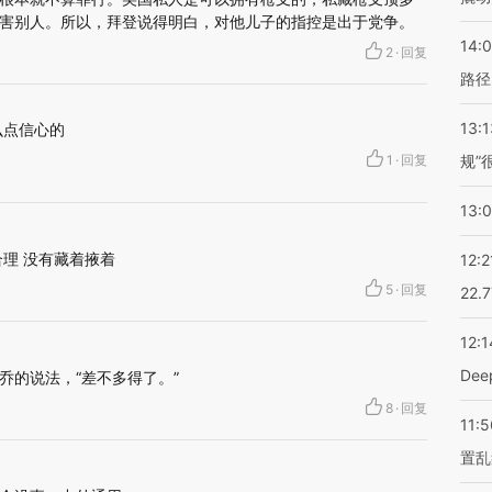
害别人。所以，拜登说得明白，对他儿子的指控是出于党争。
14:0
2
·
回复
路径
13:1
么点信心的
1
·
回复
规”
13:
理 没有藏着掖着
12:2
5
·
回复
22.
12:1
De
乔的说法，“差不多得了。”
8
·
回复
11:5
置乱