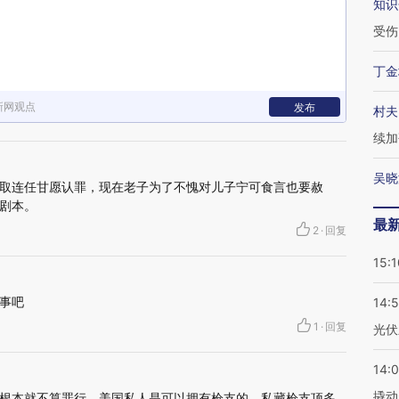
知识
受伤
丁金
新网观点
发布
村夫
续加
吴晓
取连任甘愿认罪，现在老子为了不愧对儿子宁可食言也要赦
剧本。
最
2
·
回复
15:1
事吧
14:
1
·
回复
光伏
14:
撬动
根本就不算罪行。美国私人是可以拥有枪支的，私藏枪支顶多