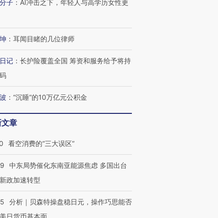
分子
：
AI冲击之下，年轻人与高学历女性更
坤
：
耳闻目睹的几位律师
日记
：
长护险覆盖全国 筹资和服务给予将持
码
波
：
“沉睡”的10万亿元公积金
新文章
0
看空消费的“三大误区”
59
中东局势催化东南亚能源焦虑 多国出台
新政加速转型
05
分析｜贝森特操盘稳日元，操作巧思能否
美日货币基本面