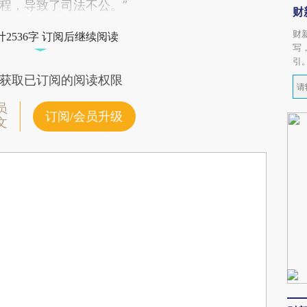
程，导致了司法不公。”
财
财
2536字 订阅后继续阅读
写
引
获取已订阅的阅读权限
员
订阅/会员升级
文