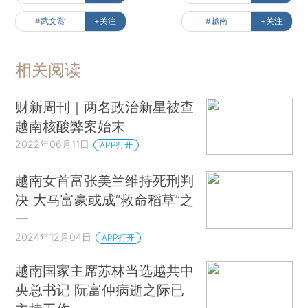
#武文赏
+关注
#越南
+关注
相关阅读
财新周刊｜两名政治新星被查
越南核酸弊案始末
2022年06月11日
APP打开
越南女首富张美兰维持死刑判
决 大马富豪或成“救命稻草”之
一
2024年12月04日
APP打开
越南国家主席苏林当选越共中
央总书记 阮富仲病逝之际已