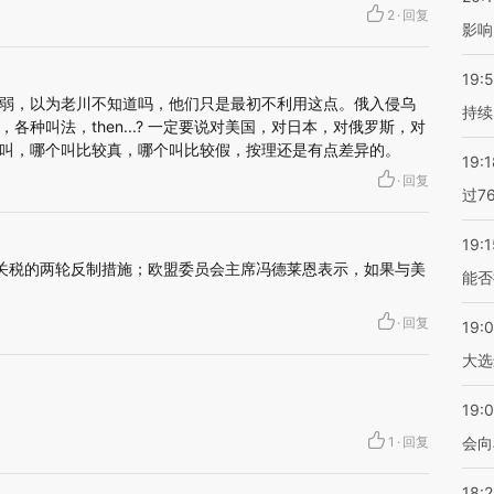
2
·
回复
影响
19:5
弱，以为老川不知道吗，他们只是最初不利用这点。俄入侵乌
持续
各种叫法，then...? 一定要说对美国，对日本，对俄罗斯，对
叫，哪个叫比较真，哪个叫比较假，按理还是有点差异的。
19:1
·
回复
过7
19:1
关税的两轮反制措施；欧盟委员会主席冯德莱恩表示，如果与美
能否
·
回复
19:
大选
19:0
1
·
回复
会向
18: