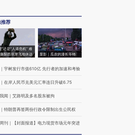
辑推荐
侵”还是“人道危机” 难
撕裂西班牙飞地休达
显影｜瓜农的漫长等待
｜
宇树发行市值610亿 先行者的加速和考验
｜
在岸人民币兑美元汇率连日升破6.75
我闻
｜
艾路明及多名股东被拘
｜
特朗普再签两份行政令限制出生公民权
周刊
｜
【封面报道】电力现货市场元年突进