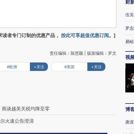
财
伍戈
罗志
求读者专门订制的优惠产品，
按此可享超值优惠订阅
。]
易峘
责任编辑：陈慧颖 | 版面编辑：罗文
视
#欧洲
+关注
#美国
+关注
 商谈越美关税均降至零
博
希尔火速公告澄清
唐涯