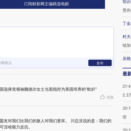
知识
订阅财新网主编精选电邮
受伤
丁金
村夫
续加
吴晓
新网观点
发布
最
21:
国选择党领袖魏德尔女士当面指控为美国培养的“欧奸”
2.
·
回复
20:
倍
盟友对我们比我们的敌人对我们更坏。 川总没说的是：我们的
可没啥能力反抗。
20:1