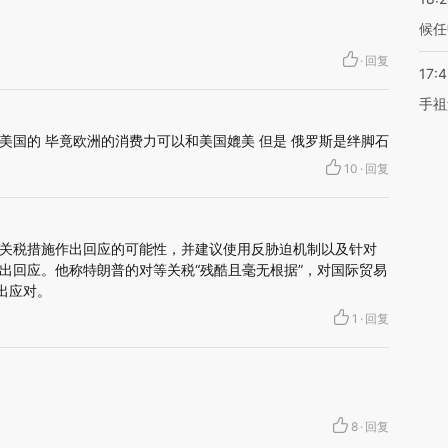
候任
·
回复
17:
手祖
美国的 毕竟欧洲的消费力可以和美国媲美 但是 俄罗斯是绊脚石
10
·
回复
关税措施作出回应的可能性，并建议使用反胁迫机制以及针对
出回应。他称特朗普的对等关税“残酷且毫无根据”，对国际贸易
出应对。
1
·
回复
8
·
回复