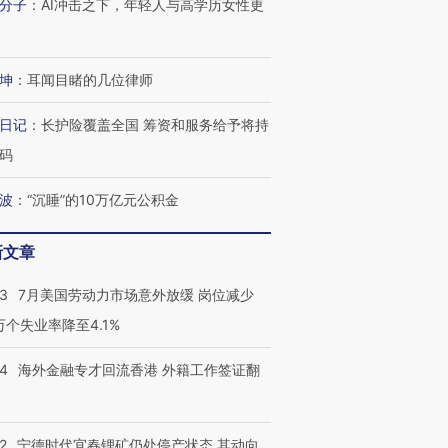
分子
：
AI冲击之下，年轻人与高学历女性更
坤
：
耳闻目睹的几位律师
日记
：
长护险覆盖全国 筹资和服务给予将持
码
波
：
“沉睡”的10万亿元公积金
新文章
43
7月美国劳动力市场意外放缓 岗位减少
3万个失业率降至4.1%
14
海外金融专才回流香港 外籍工作签证翻
2
宁德时代宜春锂矿仍处停产状态 其动向