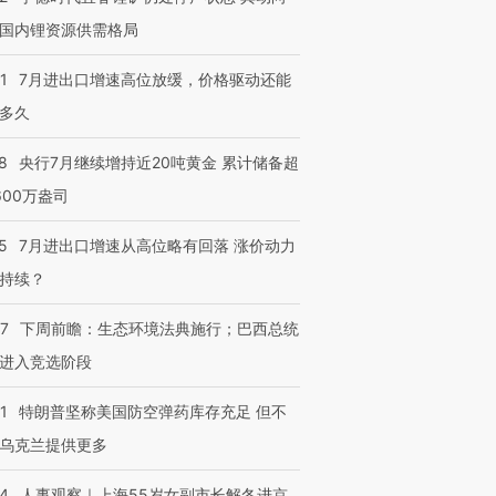
国内锂资源供需格局
1
7月进出口增速高位放缓，价格驱动还能
多久
8
央行7月继续增持近20吨黄金 累计储备超
600万盎司
5
7月进出口增速从高位略有回落 涨价动力
持续？
07
下周前瞻：生态环境法典施行；巴西总统
进入竞选阶段
1
特朗普坚称美国防空弹药库存充足 但不
乌克兰提供更多
24
人事观察｜上海55岁女副市长解冬进京