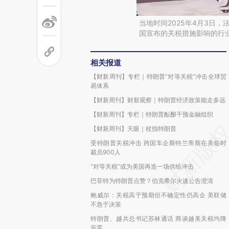
当地时间2025年4月3日
国宣布的关税措施影响的行
相关报道
【财新周刊】专栏｜特朗普“对等关税”冲击全球贸
易体系
【财新周刊】财新观察｜特朗普经济政策能走多远
【财新周刊】专栏｜特朗普酝酿干预金融组织
【财新周刊】天眼｜杖指特朗普
受特朗普关税冲击 跨国车企斯特兰蒂斯在美临时
裁员900人
“对等关税”或为美国再造一场供给冲击
巴菲特为特朗普点赞？伯克希尔火速公告澄清
鲍威尔：关税高于预期但不确定性仍高企 美联储
不急于决策
特朗普、越共总书记苏林通话 商谈越美关税均降
至零