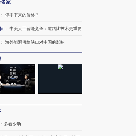
新名家
：
停不下来的价格？
恒
：
中美人工智能竞争：道路比技术更重要
：
海外能源供给缺口对中国的影响
频
客
：
多看少动