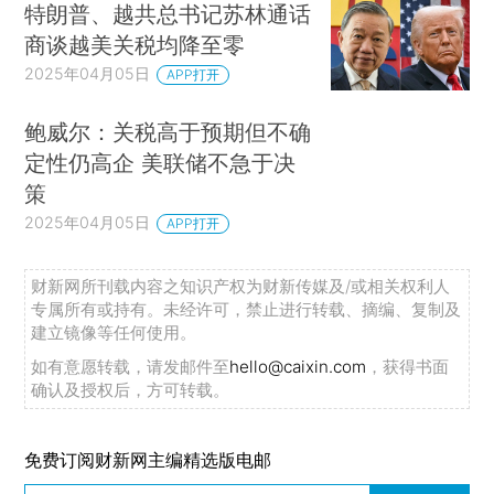
特朗普、越共总书记苏林通话
商谈越美关税均降至零
2025年04月05日
APP打开
鲍威尔：关税高于预期但不确
定性仍高企 美联储不急于决
策
2025年04月05日
APP打开
财新网所刊载内容之知识产权为财新传媒及/或相关权利人
专属所有或持有。未经许可，禁止进行转载、摘编、复制及
建立镜像等任何使用。
如有意愿转载，请发邮件至
hello@caixin.com
，获得书面
确认及授权后，方可转载。
免费订阅财新网主编精选版电邮