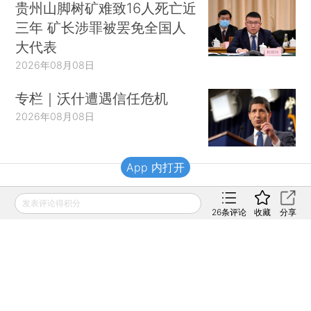
贵州山脚树矿难致16人死亡近
三年 矿长涉罪被罢免全国人
大代表
2026年08月08日
专栏｜沃什遭遇信任危机
2026年08月08日
App 内打开
财新移动
发表评论得积分
26
条评论
收藏
分享
财新
财新周刊
Caixin
登录
网页版
订阅电邮
|
|