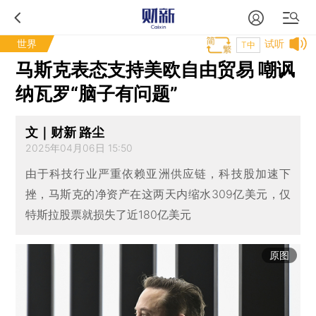
世界
试听
T中
马斯克表态支持美欧自由贸易 嘲讽
纳瓦罗“脑子有问题”
文｜财新 路尘
2025年04月06日 15:50
由于科技行业严重依赖亚洲供应链，科技股加速下
挫，马斯克的净资产在这两天内缩水309亿美元，仅
特斯拉股票就损失了近180亿美元
原图