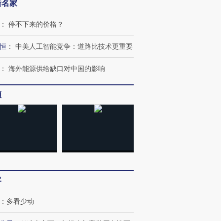
新名家
：
停不下来的价格？
恒
：
中美人工智能竞争：道路比技术更重要
：
海外能源供给缺口对中国的影响
频
客
：
多看少动