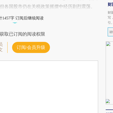
财
但各国股市仍在关税政策摇摆中经历剧烈震荡。
财
写
1457字 订阅后继续阅读
引
获取已订阅的阅读权限
员
订阅/会员升级
文