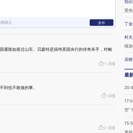
知识
受伤
新网观点
发布
丁金
村夫
续加
国通胀如座过山车。贝森特是搞垮英国央行的传奇杀手，对鲍
吴晓
1
·
回复
最
不到也不敢做的事。
20:
·
回复
17:
空”
15:
2
·
回复
资超