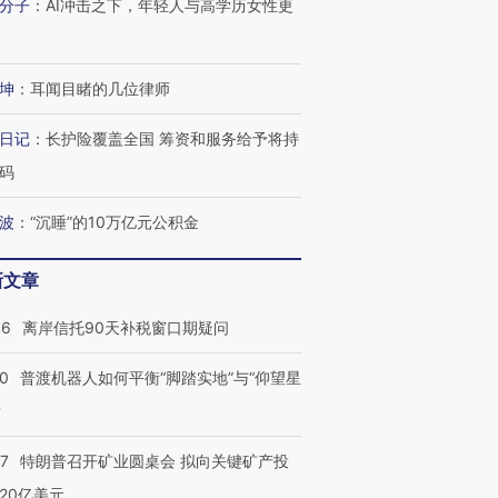
分子
：
AI冲击之下，年轻人与高学历女性更
坤
：
耳闻目睹的几位律师
日记
：
长护险覆盖全国 筹资和服务给予将持
码
波
：
“沉睡”的10万亿元公积金
新文章
46
离岸信托90天补税窗口期疑问
00
普渡机器人如何平衡“脚踏实地”与“仰望星
？
57
特朗普召开矿业圆桌会 拟向关键矿产投
20亿美元