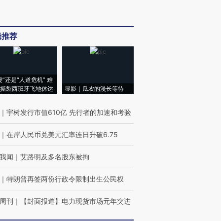
辑推荐
侵”还是“人道危机” 难
撕裂西班牙飞地休达
显影｜瓜农的漫长等待
｜
宇树发行市值610亿 先行者的加速和考验
｜
在岸人民币兑美元汇率连日升破6.75
我闻
｜
艾路明及多名股东被拘
｜
特朗普再签两份行政令限制出生公民权
周刊
｜
【封面报道】电力现货市场元年突进