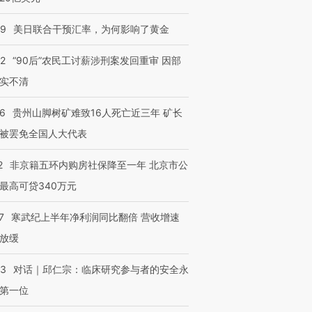
09
美日联合干预汇率，为何影响了黄金
32
“90后”农民工讨薪涉刑案发回重审 因部
实不清
36
贵州山脚树矿难致16人死亡近三年 矿长
被罢免全国人大代表
2
非京籍五环内购房社保降至一年 北京市公
最高可贷340万元
7
寒武纪上半年净利润同比翻倍 营收增速
放缓
53
对话｜邱仁宗：临床研究参与者的安全永
第一位