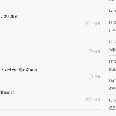
14:
，亦无来者。
13:
1
·
回复
分事
12:
涉罪
·
回复
11:1
积金
在的财长自己也在名单内
·
回复
11:0
逐季
黑暗在前方
1
·
回复
10:
远是