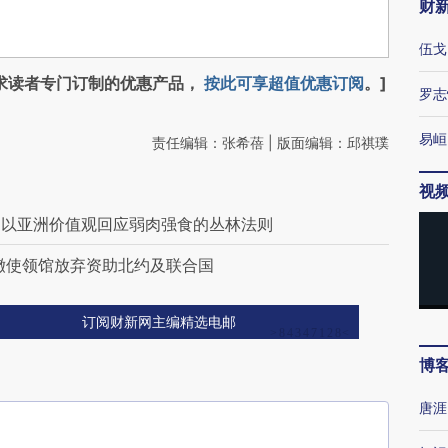
财
伍戈
求读者专门订制的优惠产品，
按此可享超值优惠订阅
。]
罗志
易峘
责任编辑：张希蓓 | 版面编辑：邱祺璞
视
：以亚洲价值观回应弱肉强食的丛林法则
撤使领馆放弃资助北约及联合国
订阅财新网主编精选电邮
博
唐涯