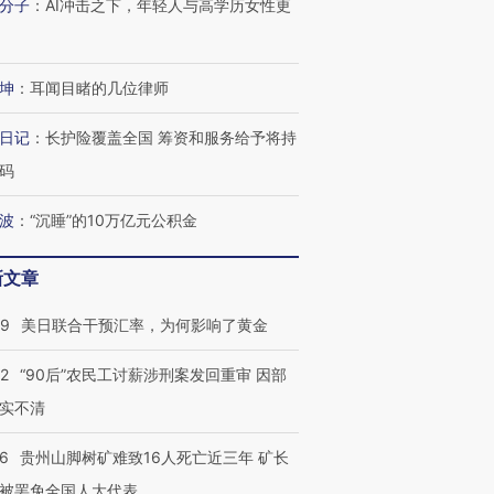
分子
：
AI冲击之下，年轻人与高学历女性更
坤
：
耳闻目睹的几位律师
日记
：
长护险覆盖全国 筹资和服务给予将持
码
波
：
“沉睡”的10万亿元公积金
新文章
09
美日联合干预汇率，为何影响了黄金
32
“90后”农民工讨薪涉刑案发回重审 因部
实不清
36
贵州山脚树矿难致16人死亡近三年 矿长
被罢免全国人大代表