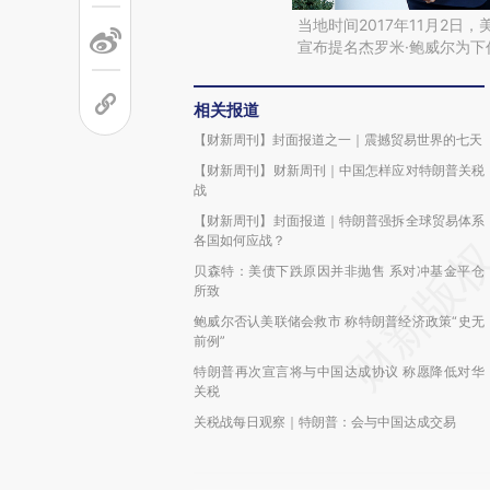
当地时间2017年11月2
宣布提名杰罗米·鲍威尔为
相关报道
【财新周刊】封面报道之一｜震撼贸易世界的七天
【财新周刊】财新周刊｜中国怎样应对特朗普关税
战
【财新周刊】封面报道｜特朗普强拆全球贸易体系
各国如何应战？
贝森特：美债下跌原因并非抛售 系对冲基金平仓
所致
鲍威尔否认美联储会救市 称特朗普经济政策“史无
前例”
特朗普再次宣言将与中国达成协议 称愿降低对华
关税
关税战每日观察｜特朗普：会与中国达成交易