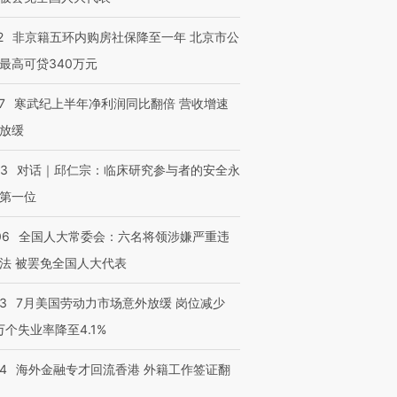
2
非京籍五环内购房社保降至一年 北京市公
最高可贷340万元
7
寒武纪上半年净利润同比翻倍 营收增速
放缓
53
对话｜邱仁宗：临床研究参与者的安全永
第一位
06
全国人大常委会：六名将领涉嫌严重违
法 被罢免全国人大代表
43
7月美国劳动力市场意外放缓 岗位减少
3万个失业率降至4.1%
14
海外金融专才回流香港 外籍工作签证翻