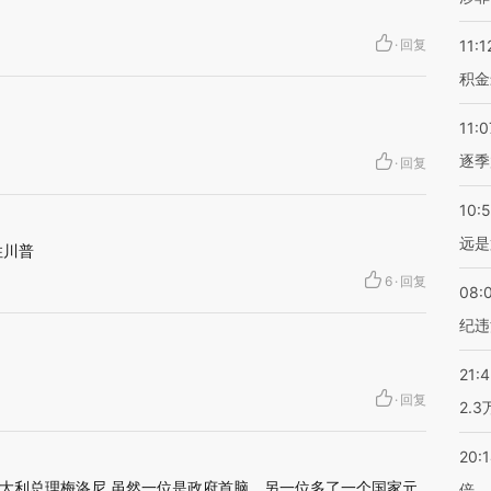
·
回复
11:1
积金
11:0
逐季
·
回复
10:
远是
住川普
6
·
回复
08:
纪违
21:
·
回复
2.
20:
大利总理梅洛尼 虽然一位是政府首脑，另一位多了一个国家元
倍