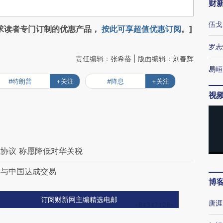
财
伍戈
求读者专门订制的优惠产品，
按此可享超值优惠订阅
。]
罗志
责任编辑：张希蓓 | 版面编辑：刘春辉
易峘
#特朗普
+关注
#降息
+关注
视
协议 称愿降低对华关税
会与中国达成交易
博
订阅财新网主编精选电邮
唐涯