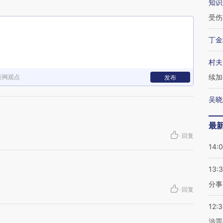
知识
受伤
丁金
村夫
续加
新网观点
发布
吴晓
最
·
回复
14:
13:
分事
·
回复
12:
涉罪