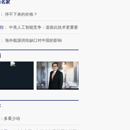
新名家
：
停不下来的价格？
恒
：
中美人工智能竞争：道路比技术更重要
：
海外能源供给缺口对中国的影响
频
客
：
多看少动