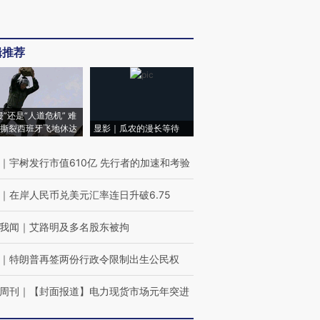
辑推荐
侵”还是“人道危机” 难
撕裂西班牙飞地休达
显影｜瓜农的漫长等待
｜
宇树发行市值610亿 先行者的加速和考验
｜
在岸人民币兑美元汇率连日升破6.75
我闻
｜
艾路明及多名股东被拘
｜
特朗普再签两份行政令限制出生公民权
周刊
｜
【封面报道】电力现货市场元年突进