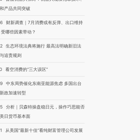
和产品共同突破
56
财新调查｜7月消费或有反弹、出口维持
 受哪些因素带动？
42
生态环境法典将施行 最高法明确新旧法
与追责规则
0
看空消费的“三大误区”
59
中东局势催化东南亚能源焦虑 多国出台
新政加速转型
05
分析｜贝森特操盘稳日元，操作巧思能否
美日货币基本面
1
从美国“最新十佳”看纯财富管理公司发展