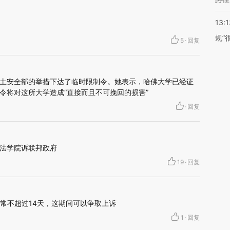
13:1
规”
5
·
回复
土安全部的举措下达了临时限制令。她表示，哈佛大学已经证
令将对这所大学造成“直接而且不可挽回的损害”
·
回复
法学院诉联邦政府
19
·
回复
通常不超过14天，这期间可以争取上诉
1
·
回复