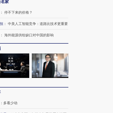
新名家
：
停不下来的价格？
恒
：
中美人工智能竞争：道路比技术更重要
：
海外能源供给缺口对中国的影响
频
客
：
多看少动