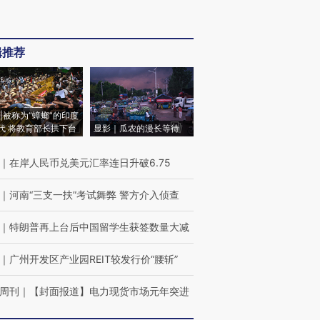
辑推荐
|被称为“蟑螂”的印度
代 将教育部长拱下台
显影｜瓜农的漫长等待
｜
在岸人民币兑美元汇率连日升破6.75
｜
河南“三支一扶”考试舞弊 警方介入侦查
｜
特朗普再上台后中国留学生获签数量大减
｜
广州开发区产业园REIT较发行价“腰斩”
周刊
｜
【封面报道】电力现货市场元年突进