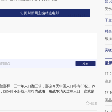
知识
受伤
订阅财新网主编精选电邮
丁金
村夫
续加
吴晓
最
新网观点
发布
17:2
注册
兰那样，三十年人口翻三倍，那么今天中国人口得有30亿。养
，国际给不起就只能打内战咯，用战争消灭过剩人口，这就是
17:1
国品
·
回复
17: