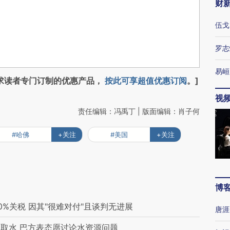
财
伍戈
罗志
易峘
求读者专门订制的优惠产品，
按此可享超值优惠订阅
。]
视
责任编辑：冯禹丁 | 版面编辑：肖子何
#哈佛
+关注
#美国
+关注
博
%关税 因其"很难对付"且谈判无进展
唐涯
取水 巴方表态愿讨论水资源问题