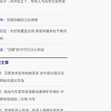
分子
：
AI冲击之下，年轻人与高学历女性更
坤
：
耳闻目睹的几位律师
日记
：
长护险覆盖全国 筹资和服务给予将持
码
波
：
“沉睡”的10万亿元公积金
新文章
6
贝恩资本宣布收购贡茶 在中国大陆无法
商标后退出市场
6
电动汽车需求高涨驱动澳洲车市增长 中
牌表现强劲｜出海·汽车
00
普渡机器人张涛：机器人规模化靠技术、