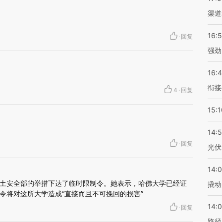
渠道
16:
·
回复
强劲
16:
衔接
4
·
回复
15:1
14:
·
回复
光伏
14:
土安全部的举措下达了临时限制令。她表示，哈佛大学已经证
撬动
令将对这所大学造成“直接而且不可挽回的损害”
14:0
·
回复
路径