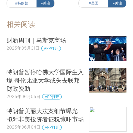
[财新双语通产品，是为有双语需求读者专门订制的
优惠产品，
按此可享超值优惠订阅
。]
责任编辑：冯禹丁 | 版面编辑：鲍琦
话题：
#马斯克特朗普恩仇记
+关注
#马斯克
+关注
#特朗普
+关注
#美国
+关注
相关阅读
财新周刊｜马斯克离场
2025年05月31日
APP打开