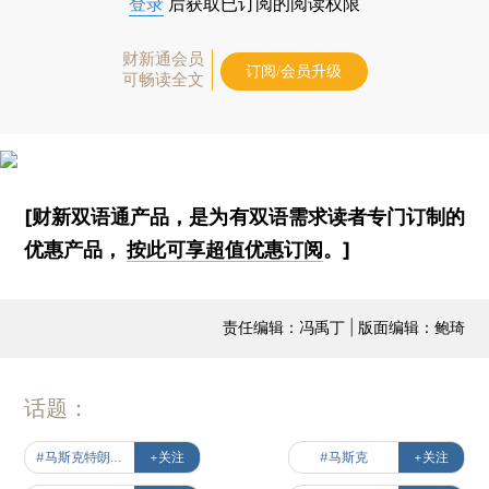
一利好消息的提振，开盘一路走高，道指一度上扬
近400点。但在特朗普和马斯克之间的矛盾螺旋上
升式爆发后，美股在一小时内抹去当天所有涨幅。
截至收盘，三大股指均在接近当日低点的水位收
跌。特斯拉重挫14.26%，录得这只股票史上的最大
单日跌幅，市值蒸发约1500亿美元。
本文共计2167字 订阅后继续阅读
登录
后获取已订阅的阅读权限
财新通会员
订阅/会员升级
可畅读全文