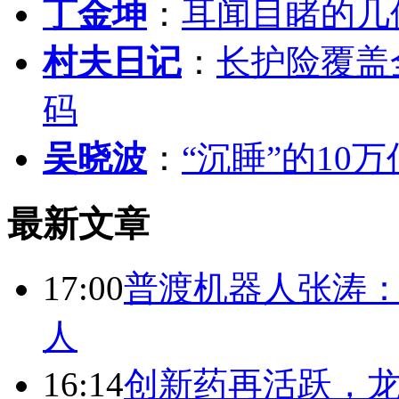
丁金坤
：
耳闻目睹的几
村夫日记
：
长护险覆盖
码
吴晓波
：
“沉睡”的10
最新文章
17:00
普渡机器人张涛
人
16:14
创新药再活跃，