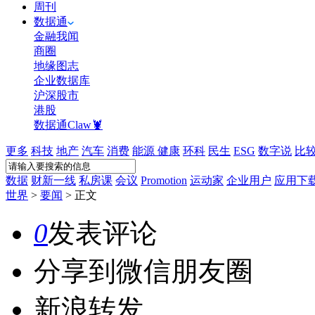
周刊
数据通
金融我闻
商圈
地缘图志
企业数据库
沪深股市
港股
数据通Claw🦞
更多
科技
地产
汽车
消费
能源
健康
环科
民生
ESG
数字说
比
数据
财新一线
私房课
会议
Promotion
运动家
企业用户
应用下
世界
>
要闻
>
正文
0
发表评论
分享到微信朋友圈
新浪转发