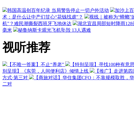
韩国高温创百年纪录 当局警告停止一切户外活动
加沙上百
术：是什么让中产们甘心“花钱找虐”？
视线｜被称为“蟑螂”
机”？难民潮撕裂西班牙飞地休达
湖北宜昌局部短时降雨128毫
毫米
秘鲁纳斯卡观光飞机坠毁 13人遇难
视听推荐
【不唯一答案】不止“养老”
【特别呈现】寻找100种有意
别呈现】《东莞，人间便利店》倾情上线
【推广】走进第四
方式·第三对
【商旅对话】华住集团CFO：不靠规模取胜，
二对