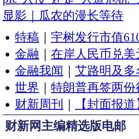
显影｜瓜农的漫长等待
特稿
｜
宇树发行市值61
金融
｜
在岸人民币兑美元
金融我闻
｜
艾路明及多
世界
｜
特朗普再签两份
财新周刊
｜
【封面报道
财新网主编精选版电邮