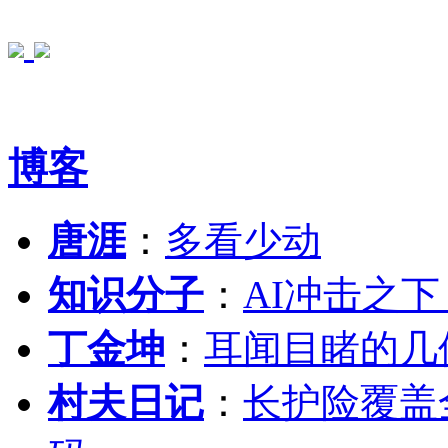
博客
唐涯
：
多看少动
知识分子
：
AI冲击之
丁金坤
：
耳闻目睹的几
村夫日记
：
长护险覆盖