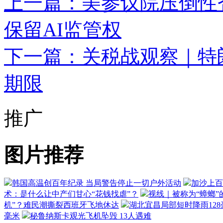
上一篇：美参议院压倒性否
保留AI监管权
下一篇：关税战观察｜特
期限
推广
图片推荐
韩国高温创百年纪录 当局警告停止一切户外活动
加沙上百
术：是什么让中产们甘心“花钱找虐”？
视线｜被称为“蟑螂”
机”？难民潮撕裂西班牙飞地休达
湖北宜昌局部短时降雨128毫
毫米
秘鲁纳斯卡观光飞机坠毁 13人遇难