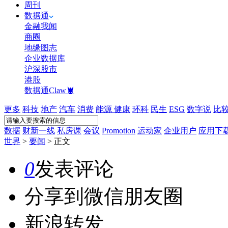
周刊
数据通
金融我闻
商圈
地缘图志
企业数据库
沪深股市
港股
数据通Claw🦞
更多
科技
地产
汽车
消费
能源
健康
环科
民生
ESG
数字说
比
数据
财新一线
私房课
会议
Promotion
运动家
企业用户
应用下
世界
>
要闻
>
正文
0
发表评论
分享到微信朋友圈
新浪转发