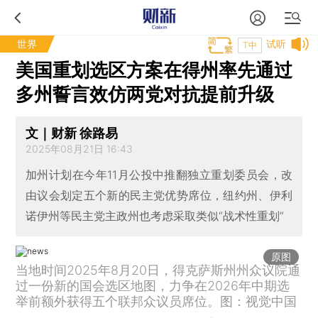
世界
试听
T中
美国重划选区方案在得州率先通过
多州誓言效仿两党对抗提前升级
文｜财新 徐路易
2025年08月21日 16:43
加州计划在今年11月公投中推翻独立重划委员会，改
由议会划定五个新的民主党优势席位，纽约州、伊利
诺伊州等民主党主政州也考虑采取类似“战术性重划”
原图
当地时间2025年8月20日，得克萨斯州州众议院通
过一份新的国会选区地图，力争在2026年中期选
举前额外获得五个联邦众议员席位。图：视觉中国