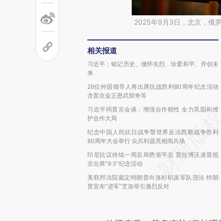
2025年9月3日，北京，
相关报道
习近平：铭记历史、缅怀先烈、珍爱和平、开创未
来
26位外国领导人将出席抗战胜利80周年纪念活动
含普京金正恩武契奇等
习近平同普京会谈：增强合作韧性 全力巩固和维
护合作大局
纪念中国人民抗日战争暨世界反法西斯战争胜利
80周年大会举行 尖兵利器亮相阅兵场
印尼抗议持续一周后局势渐平息 普拉博沃凌晨抵
京出席"9·3"纪念活动
美联邦法院裁定特朗普向洛杉矶派军队违法 特朗
普宣布“进军”芝加哥引激烈反对