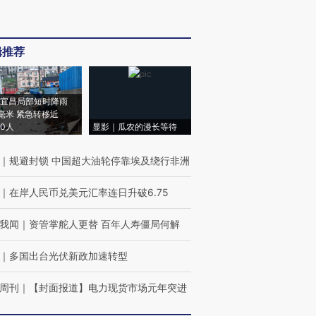
辑推荐
宜昌局部短时降雨
8毫米 紧急转移近
00人
显影｜瓜农的漫长等待
｜
规避封锁 中国超大油轮停靠埃及绕行非洲
｜
在岸人民币兑美元汇率连日升破6.75
我闻
｜
资管掌舵人更替 百年人寿僵局何解
｜
多国出台光伏新政加速转型
周刊
｜
【封面报道】电力现货市场元年突进