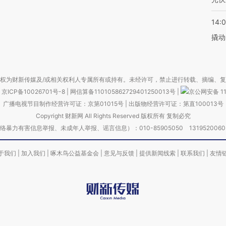
14:
撬动
权为财新传媒及/或相关权利人专属所有或持有。未经许可，禁止进行转载、摘编、
京ICP备10026701号-8
|
网信算备110105862729401250013号
|
京公网安备 11
广播电视节目制作经营许可证：京第01015号
|
出版物经营许可证：第直100013号
Copyright 财新网 All Rights Reserved 版权所有 复制必究
害信息举报、未成年人举报、谣言信息）：010-85905050 13195200605 举报邮
于我们
|
加入我们
|
啄木鸟公益基金会
|
意见与反馈
|
提供新闻线索
|
联系我们
|
友情