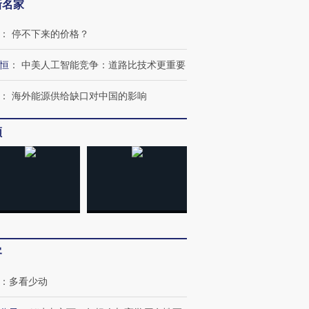
新名家
：
停不下来的价格？
恒
：
中美人工智能竞争：道路比技术更重要
：
海外能源供给缺口对中国的影响
频
客
：
多看少动