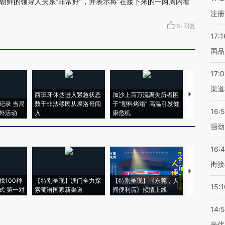
朝鲜的领导人关系“非常好”，并表示将“在接下来的一两周内看
注册
6
·
回复
17:1
国品
17:
渠道
西班牙休达进入紧急状态
加沙上百万流离失所者困
视线｜HYR
纪录 当局
数千非法移民从摩洛哥闯
于“塑料烤箱” 高温引发健
术：是什么
16:
外活动
入
康危机
心“花钱找虐
强劲
16:
衔接
【推广】走
找100种
【特别呈现】澳门全力探
【特别呈现】《东莞，人
会，让数智科
15:1
式·第一对
索葡语国家新渠道
间便利店》倾情上线
业
14:
光伏