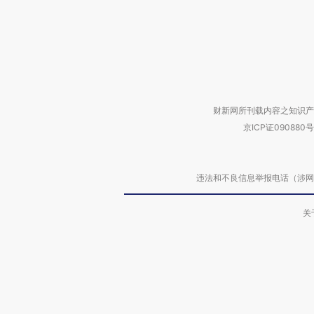
财新网所刊载内容之知识产
京ICP证090880号
违法和不良信息举报电话（涉网络暴力有
关