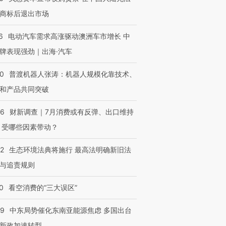
商标后退出市场
6
电动汽车需求高涨驱动澳洲车市增长 中
牌表现强劲｜出海·汽车
00
普渡机器人张涛：机器人规模化靠技术、
和产品共同突破
OX的吸金
马航飞行员跨国走私7万
视线｜被称为“蟑螂”的印
让中产们甘
粒摇头丸 尿检体内含3种
度Z世代 用街头抗争将教
秘鲁纳斯
56
财新调查｜7月消费或有反弹、出口维持
”？
毒品
育部长拱下台
13人遇难
 受哪些因素带动？
42
生态环境法典将施行 最高法明确新旧法
与追责规则
进第四届链博
【商旅对话】华住集团
技“链”接产
【特别呈现】寻找100种
CFO：不靠规模取胜，华
【特别呈
0
看空消费的“三大误区”
有意思的生活方式·第三对
住三大增长引擎是什么？
有意思的
59
中东局势催化东南亚能源焦虑 多国出台
新政加速转型