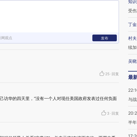
知识
受伤
丁金
新网观点
村夫
发布
续加
吴晓
25
·
回复
最
22:1
己访华的四天里，“没有一个人对现任美国政府发表过任何负面
与战
20:
3
·
回复
半年
17:2