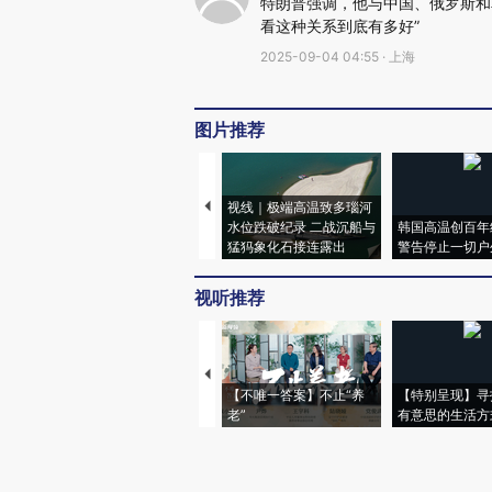
特朗普强调，他与中国、俄罗斯和
看这种关系到底有多好”
2025-09-04 04:55 · 上海
图片推荐
视线｜极端高温致多瑙河
水位跌破纪录 二战沉船与
韩国高温创百年
猛犸象化石接连露出
警告停止一切户
视听推荐
【不唯一答案】不止“养
【特别呈现】寻
老”
有意思的生活方