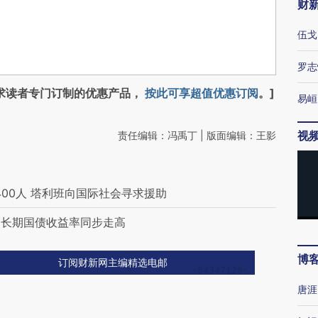
财
伍戈
罗志
求读者专门订制的优惠产品，
按此可享超值优惠订阅
。]
易峘
视
责任编辑：冯禹丁 | 版面编辑：王影
00人 塔利班向国际社会寻求援助
日长期国债收益率同步走高
博
订阅财新网主编精选电邮
唐涯