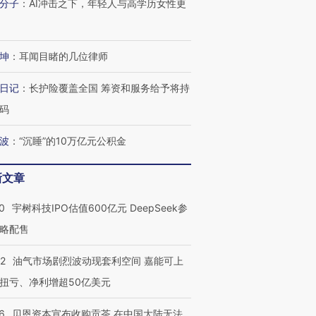
分子
：
AI冲击之下，年轻人与高学历女性更
坤
：
耳闻目睹的几位律师
日记
：
长护险覆盖全国 筹资和服务给予将持
码
波
：
“沉睡”的10万亿元公积金
新文章
0
宇树科技IPO估值600亿元 DeepSeek参
略配售
22
油气市场剧烈波动现套利空间 嘉能可上
扭亏、净利增超50亿美元
6
贝恩资本宣布收购贡茶 在中国大陆无法